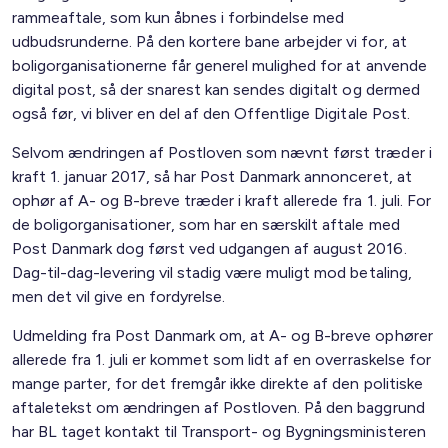
rammeaftale, som kun åbnes i forbindelse med
udbudsrunderne. På den kortere bane arbejder vi for, at
boligorganisationerne får generel mulighed for at anvende
digital post, så der snarest kan sendes digitalt og dermed
også før, vi bliver en del af den Offentlige Digitale Post.
Selvom ændringen af Postloven som nævnt først træder i
kraft 1. januar 2017, så har Post Danmark annonceret, at
ophør af A- og B-breve træder i kraft allerede fra 1. juli. For
de boligorganisationer, som har en særskilt aftale med
Post Danmark dog først ved udgangen af august 2016.
Dag-til-dag-levering vil stadig være muligt mod betaling,
men det vil give en fordyrelse.
Udmelding fra Post Danmark om, at A- og B-breve ophører
allerede fra 1. juli er kommet som lidt af en overraskelse for
mange parter, for det fremgår ikke direkte af den politiske
aftaletekst om ændringen af Postloven. På den baggrund
har BL taget kontakt til Transport- og Bygningsministeren