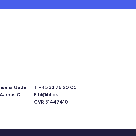
msens Gade
T +45 33 76 20 00
 Aarhus C
E
bl@bl.dk
CVR 31447410