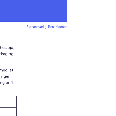
Sideansvarlig: Bent Madsen
husleje,
idrag og
med, at
ningen
g pr. 1.