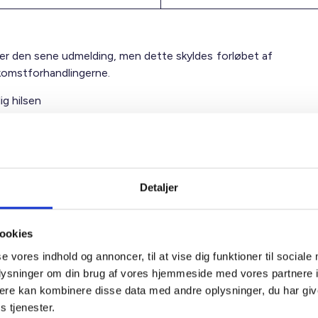
ger den sene udmelding, men dette skyldes forløbet af
omstforhandlingerne.
ig hilsen
Detaljer
ookies
se vores indhold og annoncer, til at vise dig funktioner til sociale
t Madsen
oplysninger om din brug af vores hjemmeside med vores partnere 
rektør
ere kan kombinere disse data med andre oplysninger, du har giv
 88 18 77
s tjenester.
bma@bl.dk