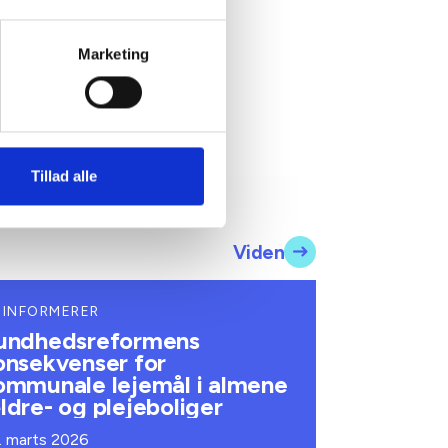
Marketing
Tillad alle
Viden
 INFORMERER
undhedsreformens
onsekvenser for
ommunale lejemål i almene
ldre- og plejeboliger
. marts 2026