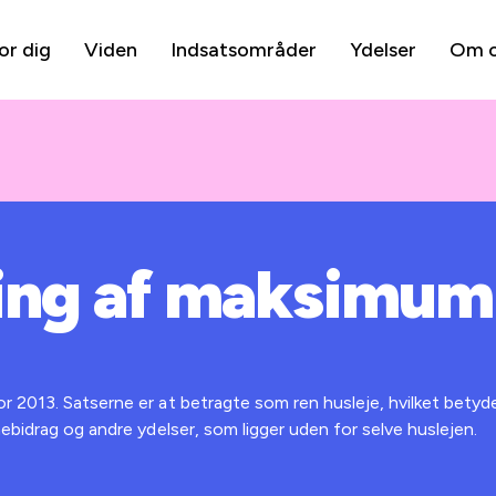
or dig
Viden
Indsatsområder
Ydelser
Om 
ing af maksimum
 2013. Satserne er at betragte som ren husleje, hvilket betyde
ebidrag og andre ydelser, som ligger uden for selve huslejen.