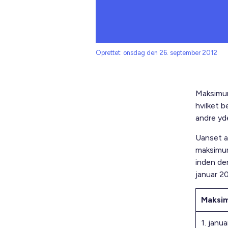
Oprettet: onsdag den 26. september 2012
Maksimum
hvilket b
andre yde
Uanset a
maksimumh
inden de
januar 2
Maksim
1. janua