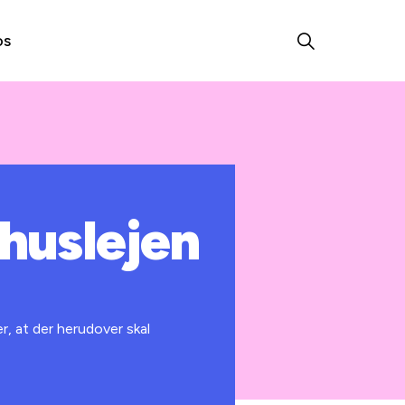
os
huslejen
r, at der herudover skal