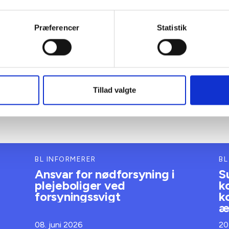
Præferencer
Statistik
Tillad valgte
BL INFORMERER
BL
Ansvar for nødforsyning i
S
plejeboliger ved
k
forsyningssvigt
k
æ
08. juni 2026
20