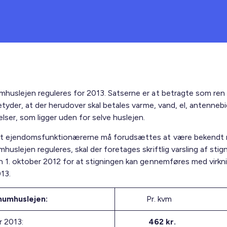
huslejen reguleres for 2013. Satserne er at betragte som ren 
etyder, at der herudover skal betales varme, vand, el, antenneb
lser, som ligger uden for selve huslejen.
t ejendomsfunktionærerne må forudsættes at være bekendt 
uslejen reguleres, skal der foretages skriftlig varsling af stig
n 1. oktober 2012 for at stigningen kan gennemføres med virknin
013.
umhuslejen:
Pr. kvm
r 2013:
462 kr.