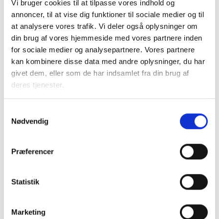
Vi bruger cookies til at tilpasse vores indhold og
Relateret indhold
Viden
annoncer, til at vise dig funktioner til sociale medier og til
at analysere vores trafik. Vi deler også oplysninger om
BL INFORMERER
din brug af vores hjemmeside med vores partnere inden
Ny bekendtgørelse om udlejning af almene
for sociale medier og analysepartnere. Vores partnere
boliger
kan kombinere disse data med andre oplysninger, du har
11. september 2024
givet dem, eller som de har indsamlet fra din brug af
deres tjenester.
BL INFORMERER
Samtykkevalg
Ny vejledning om udlejning af almene boliger
Nødvendig
19. august 2024
Præferencer
BL INFORMERER
Ny typeformular for private lejemål pr. 1.
Statistik
september 2022
02. september 2022
Marketing