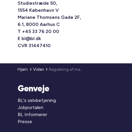
Studiestræde 50,
1554 København V
Mariane Thomsens Gade 2F,
6.1, 8000 Aarhus C
T +45 33 76 20 00
E
bl@bl.dk
CVR 31447410
Hjem
Viden
Regulering af maksimumhuslejen 2020
Genveje
BL's selvbetjening
Jobportalen
BL Informerer
Presse