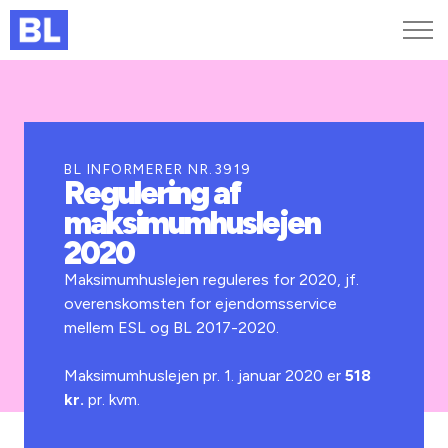
Genveje
Find medarbejder
Kurser og arrangementer
BL INFORMERER NR.3919
Regulering af
Jobportalen
maksimumhuslejen
MitBL
2020
Maksimumhuslejen reguleres for 2020, jf.
overenskomsten for ejendomsservice
mellem ESL og BL 2017-2020.
Maksimumhuslejen pr. 1. januar 2020 er
518
kr.
pr. kvm.