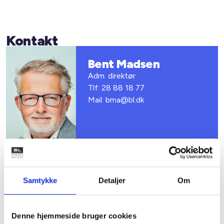
Kontakt
Bent Madsen
Adm. direktør
Tlf: 28 88 18 77
Mail: bma@bl.dk
Samtykke
Detaljer
Om
Relateret indhold
Viden
Denne hjemmeside bruger cookies