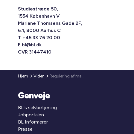
Studiestræde 50,
1554 København V
Mariane Thomsens Gade 2F,
6.1, 8000 Aarhus C
T +45 33 76 20 00
E
bl@bl.dk
CVR 31447410
Hjem
Viden
Regulering af maksimumhuslejen 2019
Genveje
BL's selvbetjening
Jobportalen
BL Informerer
Presse