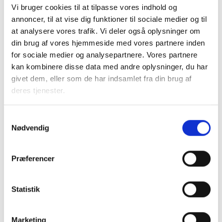
Vi bruger cookies til at tilpasse vores indhold og
BL INFORMERER
annoncer, til at vise dig funktioner til sociale medier og til
Nye krav om fjernaflæste målere – alle
at analysere vores trafik. Vi deler også oplysninger om
ejendomme skal være klar senest 1. januar
din brug af vores hjemmeside med vores partnere inden
2027
for sociale medier og analysepartnere. Vores partnere
08. juni 2026
kan kombinere disse data med andre oplysninger, du har
givet dem, eller som de har indsamlet fra din brug af
deres tjenester.
BL INFORMERER
Ansvar for nødforsyning i plejeboliger ved
Samtykkevalg
forsyningssvigt
Nødvendig
08. juni 2026
Præferencer
BL INFORMERER
Sundhedsreformens konsekvenser for
kommunale lejemål i almene ældre- og
Statistik
plejeboliger
20. marts 2026
Marketing