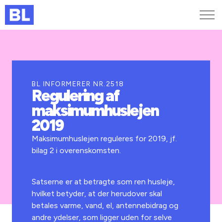
Genveje
Find medarbejder
Kurser og arrangementer
BL INFORMERER NR.2518
Regulering af
Jobportalen
maksimumhuslejen
MitBL
2019
Maksimumhuslejen reguleres for 2019, jf.
bilag 2 i overenskomsten.
Satserne er at betragte som ren husleje,
hvilket betyder, at der herudover skal
betales varme, vand, el, antennebidrag og
andre ydelser, som ligger uden for selve