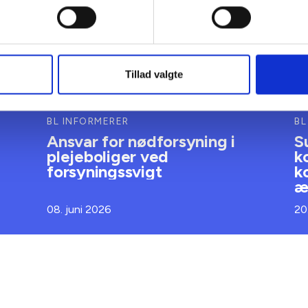
Tillad valgte
BL INFORMERER
BL
Ansvar for nødforsyning i
S
plejeboliger ved
k
forsyningssvigt
k
æ
08. juni 2026
20