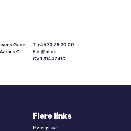
msens Gade
T +45 33 76 20 00
 Aarhus C
E
bl@bl.dk
CVR 31447410
Flere links
Høringssvar