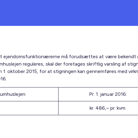
t ejendomsfunktionærerne må forudsættes at være bekendt 
uslejen reguleres, skal der foretages skriftlig varsling af stig
 1. oktober 2015, for at stigningen kan gennemføres med virknin
016.
umhuslejen:
Pr. 1. januar 2016:
kr. 486,– pr. kvm.