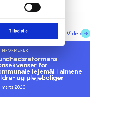
Tillad alle
Viden
 INFORMERER
undhedsreformens
onsekvenser for
ommunale lejemål i almene
ldre- og plejeboliger
. marts 2026