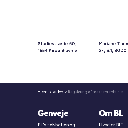
Studiestræde 50,
Mariane Tho
1554 København V
2F, 6.1, 8000
Hjem
Viden
Regulering af maksimumhuslejen 2016
Genveje
Om BL
BL's selvbetjening
Hvad er BL?