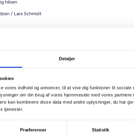
ig hilsen
sen / Lars Schmidt
Detaljer
t Madsen
rektør
ookies
 88 18 77
se vores indhold og annoncer, til at vise dig funktioner til sociale
bma@bl.dk
oplysninger om din brug af vores hjemmeside med vores partnere 
ere kan kombinere disse data med andre oplysninger, du har giv
s tjenester.
Præferencer
Statistik