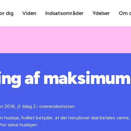
or dig
Viden
Indsatsområder
Ydelser
Om 
ing af maksimum
 2016, jf. bilag 2 i overenskomsten.
 husleje, hvilket betyder, at der herudover skal betales varme,
for selve huslejen.