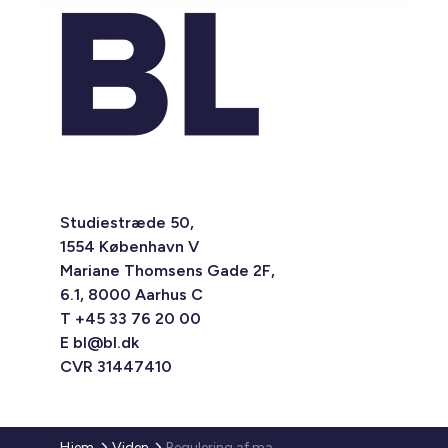
Studiestræde 50,
1554 København V
Mariane Thomsens Gade 2F,
6.1, 8000 Aarhus C
T +45 33 76 20 00
E
bl@bl.dk
CVR 31447410
Hjem
Viden
Regulering af maksimumhuslejen 2014