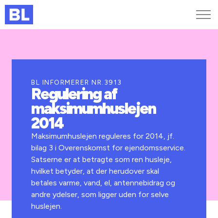
Genveje
Find medarbejder
Kurser og arrangementer
BL INFORMERER NR.3913
Regulering af
Jobportalen
maksimumhuslejen
MitBL
2014
Maksimumhuslejen reguleres for 2014, jf.
bilag 3 i Overenskomst for ejendomsservice.
Satserne er at betragte som ren husleje,
hvilket betyder, at der herudover skal
betales varme, vand, el, antennebidrag og
andre ydelser, som ligger uden for selve
huslejen.