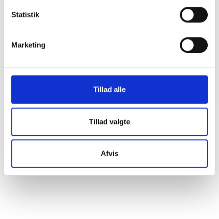
08. juni 2026
Statistik
BL INFORMERER
Marketing
Sundhedsreformens konsekvenser for
kommunale lejemål i almene ældre- og
plejeboliger
20. marts 2026
Tillad alle
Tillad valgte
Afvis