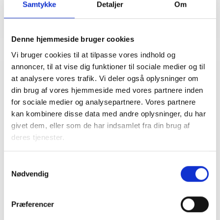
Samtykke
Detaljer
Om
Denne hjemmeside bruger cookies
Vi bruger cookies til at tilpasse vores indhold og
annoncer, til at vise dig funktioner til sociale medier og til
at analysere vores trafik. Vi deler også oplysninger om
Relateret indhold
Viden
din brug af vores hjemmeside med vores partnere inden
for sociale medier og analysepartnere. Vores partnere
BL INFORMERER
kan kombinere disse data med andre oplysninger, du har
Nye krav om fjernaflæste målere – alle
givet dem, eller som de har indsamlet fra din brug af
ejendomme skal være klar senest 1. januar
deres tjenester.
2027
08. juni 2026
Samtykkevalg
Nødvendig
BL INFORMERER
Ansvar for nødforsyning i plejeboliger ved
Præferencer
forsyningssvigt