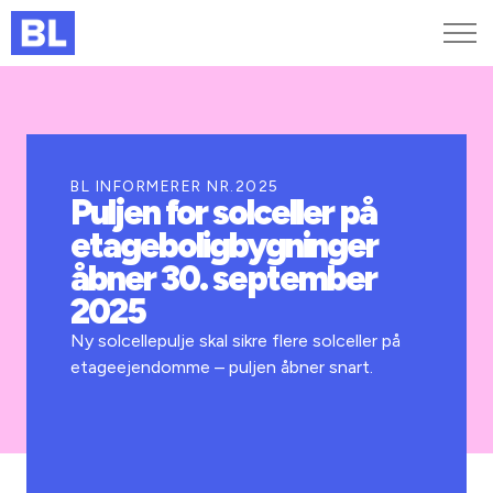
Genveje
Find medarbejder
Kurser og arrangementer
BL INFORMERER NR.2025
Puljen for solceller på
Jobportalen
etageboligbygninger
MitBL
åbner 30. september
2025
Ny solcellepulje skal sikre flere solceller på
etageejendomme – puljen åbner snart.