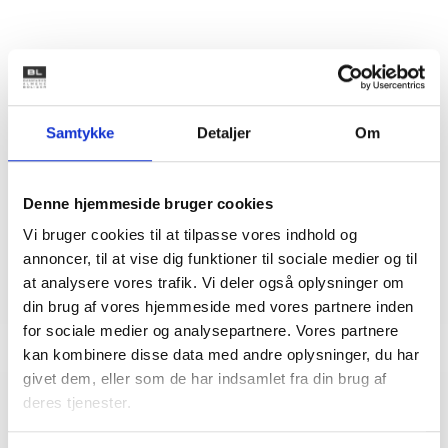
Kontakt
Mette Nørgaard
Samtykke
Detaljer
Om
Larsen
Juridisk konsulent
Tlf: 53 73 15 59
Denne hjemmeside bruger cookies
Mail: mel@bl.dk
Vi bruger cookies til at tilpasse vores indhold og
annoncer, til at vise dig funktioner til sociale medier og til
at analysere vores trafik. Vi deler også oplysninger om
din brug af vores hjemmeside med vores partnere inden
for sociale medier og analysepartnere. Vores partnere
kan kombinere disse data med andre oplysninger, du har
givet dem, eller som de har indsamlet fra din brug af
deres tjenester.
Relateret indhold
Viden