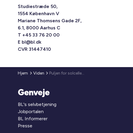
Studiestræde 50,
1554 København V
Mariane Thomsens Gade 2F,
6.1, 8000 Aarhus C
T +45 33 76 20 00
E
bl@bl.dk
CVR 31447410
Hjem
Viden
Puljen for solceller på etageboligbygninger åbner 30. september 2025
Genveje
BL's selvbetjening
Jobportalen
BL Informerer
Presse