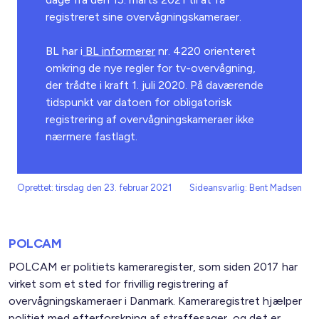
registreret sine overvågningskameraer.
BL har i
BL informerer
nr. 4220 orienteret
omkring de nye regler for tv-overvågning,
der trådte i kraft 1. juli 2020. På daværende
tidspunkt var datoen for obligatorisk
registrering af overvågningskameraer ikke
nærmere fastlagt.
Oprettet: tirsdag den 23. februar 2021
Sideansvarlig: Bent Madsen
POLCAM
POLCAM er politiets kameraregister, som siden 2017 har
virket som et sted for frivillig registrering af
overvågningskameraer i Danmark. Kameraregistret hjælper
politiet med efterforskning af straffesager, og det er