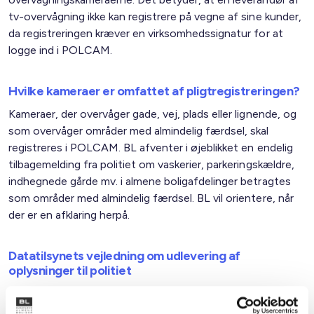
tv-overvågning ikke kan registrere på vegne af sine kunder,
da registreringen kræver en virksomhedssignatur for at
logge ind i POLCAM.
Hvilke kameraer er omfattet af pligtregistreringen?
Kameraer, der overvåger gade, vej, plads eller lignende, og
som overvåger områder med almindelig færdsel, skal
registreres i POLCAM. BL afventer i øjeblikket en endelig
tilbagemelding fra politiet om vaskerier, parkeringskældre,
indhegnede gårde mv. i almene boligafdelinger betragtes
som områder med almindelig færdsel. BL vil orientere, når
der er en afklaring herpå.
Datatilsynets vejledning om udlevering af
oplysninger til politiet
Datatilsynet har udarbejdet en
vejledning om udlevering af
personoplysninger til politiet
, som BL anbefaler at læse.