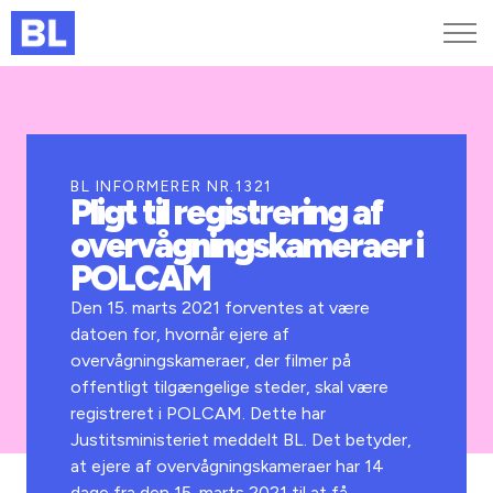
Genveje
Find medarbejder
Kurser og arrangementer
BL INFORMERER NR.1321
Pligt til registrering af
Jobportalen
overvågningskameraer i
MitBL
POLCAM
Den 15. marts 2021 forventes at være
datoen for, hvornår ejere af
overvågningskameraer, der filmer på
offentligt tilgængelige steder, skal være
registreret i POLCAM. Dette har
Justitsministeriet meddelt BL. Det betyder,
at ejere af overvågningskameraer har 14
dage fra den 15. marts 2021 til at få