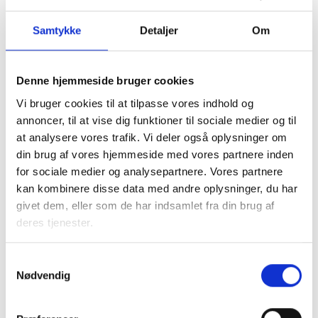
Justitsministeriet har for nyligt udsendt en høring over
Samtykke
Detaljer
Om
bekendtgørelsen, som skal fastsætte tidspunktet for
ikrafttrædelsen af reglerne. Da ikrafttrædelsesdatoen
endnu ikke er endelig, anbefaler BL at følge politiets
Denne hjemmeside bruger cookies
hjemmeside for løbende orientering.
Vi bruger cookies til at tilpasse vores indhold og
annoncer, til at vise dig funktioner til sociale medier og til
at analysere vores trafik. Vi deler også oplysninger om
Med venlig hilsen
din brug af vores hjemmeside med vores partnere inden
Bent Madsen / Caroline Simone Evers
for sociale medier og analysepartnere. Vores partnere
kan kombinere disse data med andre oplysninger, du har
givet dem, eller som de har indsamlet fra din brug af
deres tjenester.
Kontakt
Samtykkevalg
Bent Madsen
Nødvendig
Adm. direktør
Tlf: 28 88 18 77