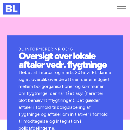
Genveje
Find medarbejder
Kurser og arrangementer
BL INFORMERER NR.0316
Oversigt over lokale
Jobportalen
aftaler vedr. flygtninge
MitBL
I løbet af februar og marts 2016 vil BL danne
sig et overblik over de aftaler, der er indgået
mellem boligorganisationer og kommuner
om flygtninge, der har fået asyl (herefter
blot benævnt ”flygtninge”). Det gælder
aftaler i forhold til boligplacering af
flygtninge og aftaler om initiativer i forhold
til modtagelse og integration i
boligafdelingerne.