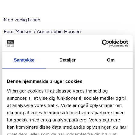
Med venlig hilsen
Bent Madsen / Annesophie Hansen
Kontakt
Samtykke
Detaljer
Om
Bent Madsen
Denne hjemmeside bruger cookies
Adm. direktør
Tlf: 28 88 18 77
Vi bruger cookies til at tilpasse vores indhold og
Mail: bma@bl.dk
annoncer, til at vise dig funktioner til sociale medier og til
at analysere vores trafik. Vi deler også oplysninger om
din brug af vores hjemmeside med vores partnere inden
for sociale medier og analysepartnere. Vores partnere
kan kombinere disse data med andre oplysninger, du har
givet dem, eller som de har indsamlet fra din brug af