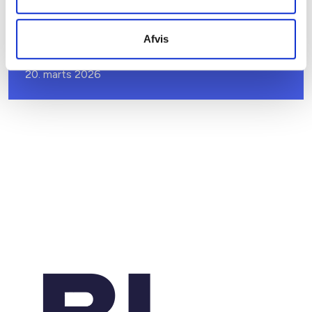
BL INFORMERER
Sundhedsreformens konsekvenser for
Afvis
kommunale lejemål i almene ældre- og
plejeboliger
20. marts 2026