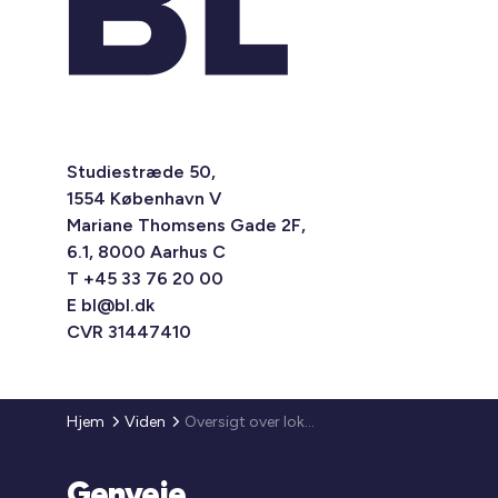
Studiestræde 50,
1554 København V
Mariane Thomsens Gade 2F,
6.1, 8000 Aarhus C
T +45 33 76 20 00
E
bl@bl.dk
CVR 31447410
Hjem
Viden
Oversigt over lokale aftaler vedr. flygtninge
Genveje