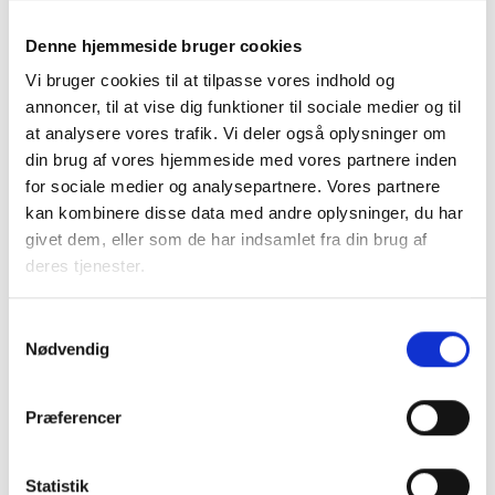
Seniorordningen for gartnerne bliver den samme som i de
øvrige landsoverenskomster og implementeres på samme
Denne hjemmeside bruger cookies
måde.
Vi bruger cookies til at tilpasse vores indhold og
annoncer, til at vise dig funktioner til sociale medier og til
Herudover er der indgået et protokollat om samarbejde og
at analysere vores trafik. Vi deler også oplysninger om
anvendelse af underleverandører for at forhindre
din brug af vores hjemmeside med vores partnere inden
forringelser af overenskomstmæssige vilkår på grund af
for sociale medier og analysepartnere. Vores partnere
underbydende virksomheder, herunder virksomheder, som
kan kombinere disse data med andre oplysninger, du har
forringer løn- og ansættelsesvilkår på området gennem
givet dem, eller som de har indsamlet fra din brug af
brug af underleverandører. Protokollatet svarer til de
deres tjenester.
aftaler, som er indgået på det øvrige arbejdsmarked.
I forhandlingerne med 3F har BL´s overenskomstudvalg
Samtykkevalg
desuden sikret, at gartnere ansat på
Nødvendig
ejendomsfunktionæroverenskomsten forbliver på denne
med mindre alle parter er enige om en overførsel til den ny
Præferencer
gartneroverenskomst.
Overenskomsten og en løntabel findes på BL´s
Statistik
hjemmeside under hovedpunktet ”Rådgivning” og herefter