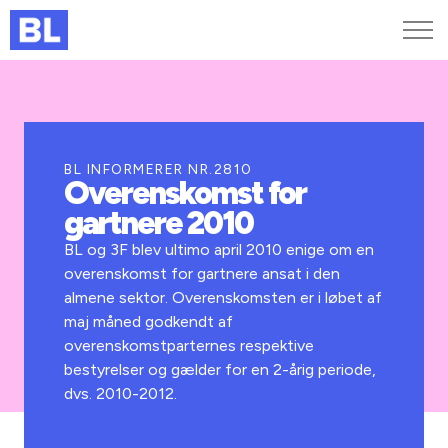
Genveje
Find medarbejder
Kurser og arrangementer
BL INFORMERER NR.2810
Overenskomst for
Jobportalen
gartnere 2010
MitBL
BL og 3F blev ultimo april 2010 enige om en
overenskomst for gartnere ansat i den
almene sektor. Overenskomsten er i løbet af
maj måned godkendt af
overenskomstparternes respektive
bestyrelser og gælder for en 2-årig periode,
dvs. 2010-2012.