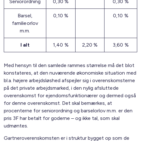
Seniorordning
0,30 %
0,30 %
Barsel,
0,10 %
0,10 %
familieorlov
m.m.
I alt
1,40 %
2,20 %
3,60 %
Med hensyn til den samlede rammes størrelse må det blot
konstateres, at den nuværende økonomiske situation med
bl.a. højere arbejdsløshed afspejler sig i overenskomsterne
på det private arbejdsmarked, i den nylig afsluttede
overenskomst for ejendomsfunktionærer og dermed også
for denne overenskomst. Det skal bemærkes, at
procenterne for seniorordning og barselorlov m.m. er den
pris 3F har betalt for goderne – og ikke tal, som skal
udmøntes.
Gartneroverenskomsten er i struktur bygget op som de