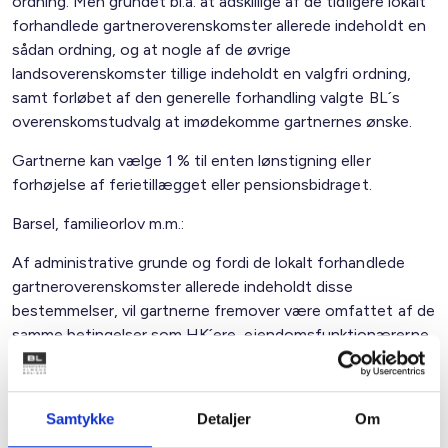
ordning. Men grundet bl.a. at adskillige af de tidligere lokalt
forhandlede gartneroverenskomster allerede indeholdt en
sådan ordning, og at nogle af de øvrige
landsoverenskomster tillige indeholdt en valgfri ordning,
samt forløbet af den generelle forhandling valgte BL´s
overenskomstudvalg at imødekomme gartnernes ønske.
Gartnerne kan vælge 1 % til enten lønstigning eller
forhøjelse af ferietillægget eller pensionsbidraget.
Barsel, familieorlov m.m.:
Af administrative grunde og fordi de lokalt forhandlede
gartneroverenskomster allerede indeholdt disse
bestemmelser, vil gartnerne fremover være omfattet af de
samme betingelser som HK´ere, ejendomsfunktionærerne,
inspektører og akademikere, når det gælder barsel, orlov,
familieorlov m.m.
Samtykke
Detaljer
Om
Seniorordning: