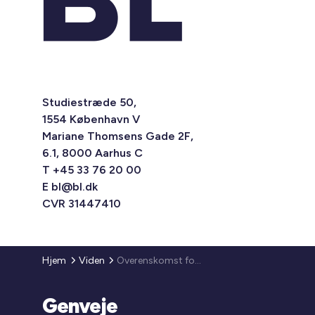
Studiestræde 50,
1554 København V
Mariane Thomsens Gade 2F,
6.1, 8000 Aarhus C
T +45 33 76 20 00
E
bl@bl.dk
CVR 31447410
Hjem
Viden
Overenskomst for gartnere 2010
Genveje