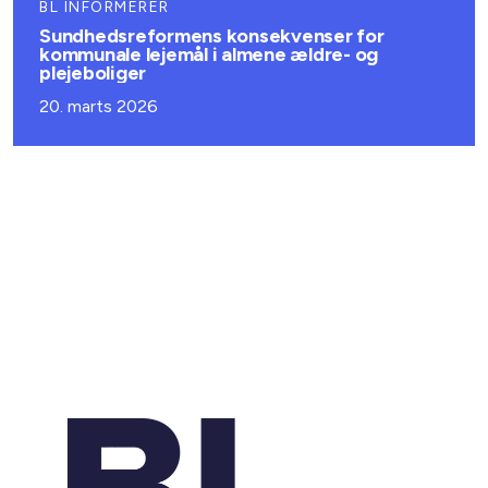
BL INFORMERER
Sundhedsreformens konsekvenser for
kommunale lejemål i almene ældre- og
plejeboliger
20. marts 2026