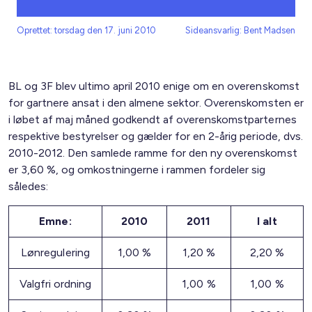
Oprettet: torsdag den 17. juni 2010
Sideansvarlig: Bent Madsen
BL og 3F blev ultimo april 2010 enige om en overenskomst
for gartnere ansat i den almene sektor. Overenskomsten er
i løbet af maj måned godkendt af overenskomstparternes
respektive bestyrelser og gælder for en 2-årig periode, dvs.
2010-2012. Den samlede ramme for den ny overenskomst
er 3,60 %, og omkostningerne i rammen fordeler sig
således:
Emne:
2010
2011
I alt
Lønregulering
1,00 %
1,20 %
2,20 %
Valgfri ordning
1,00 %
1,00 %