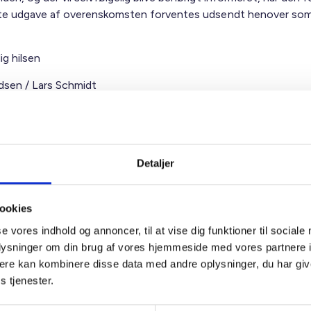
te udgave af overenskomsten forventes udsendt henover so
ig hilsen
sen / Lars Schmidt
Detaljer
ookies
t Madsen
se vores indhold og annoncer, til at vise dig funktioner til sociale
rektør
oplysninger om din brug af vores hjemmeside med vores partnere 
 88 18 77
ere kan kombinere disse data med andre oplysninger, du har giv
bma@bl.dk
s tjenester.