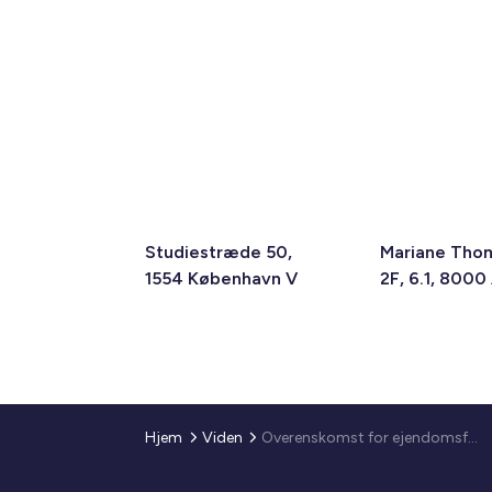
Studiestræde 50,
Mariane Tho
1554 København V
2F, 6.1, 8000
Hjem
Viden
Overenskomst for ejendomsfunktionærer 2010 og ny løntabel