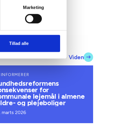
Marketing
Tillad alle
Viden
 INFORMERER
undhedsreformens
onsekvenser for
ommunale lejemål i almene
ldre- og plejeboliger
. marts 2026