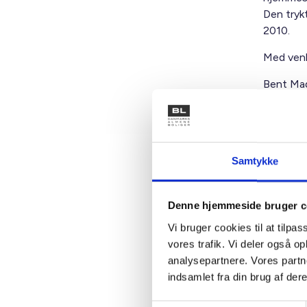
Den tryk
2010.
Med venl
Bent Mad
Samtykke
Kontakt
Denne hjemmeside bruger c
Ben
Vi bruger cookies til at tilpas
Adm. di
vores trafik. Vi deler også 
Tlf: 28
analysepartnere. Vores partn
Mail: 
indsamlet fra din brug af dere