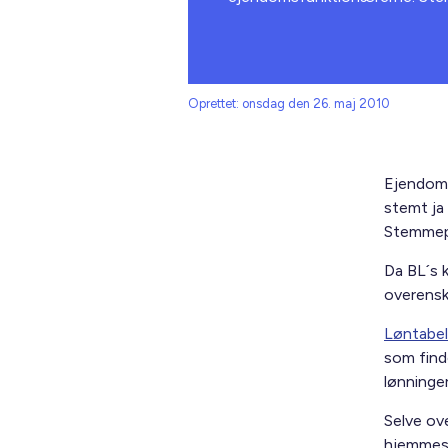
Oprettet: onsdag den 26. maj 2010
Ejendoms
stemt ja
Stemmepr
Da BL´s 
overensk
Løntabel
som find
lønninge
Selve ove
hjemmesid