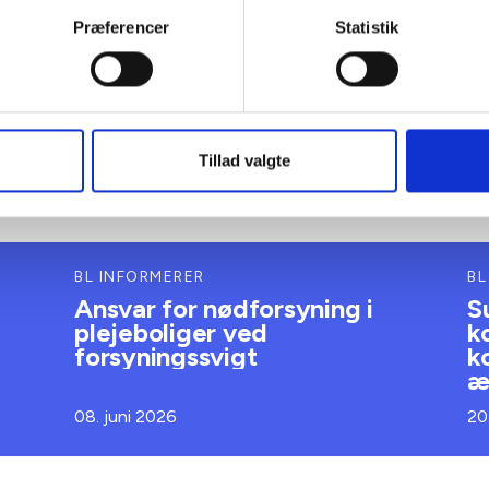
Præferencer
Statistik
Tillad valgte
BL INFORMERER
BL
Ansvar for nødforsyning i
S
plejeboliger ved
k
forsyningssvigt
k
æ
08. juni 2026
20