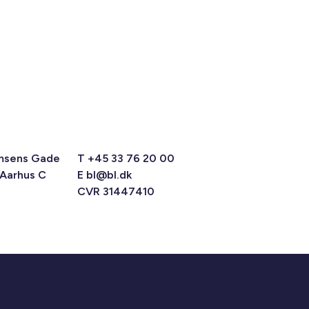
msens Gade
T +45 33 76 20 00
 Aarhus C
E
bl@bl.dk
CVR 31447410