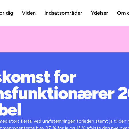
or dig
Viden
Indsatsområder
Ydelser
Om 
komst for
sfunktionærer 2
bel
d stort flertal ved urafstemningen forleden stemt ja til den
meprocenterne blev 87 % for ja og 13 % afviste den nye ov