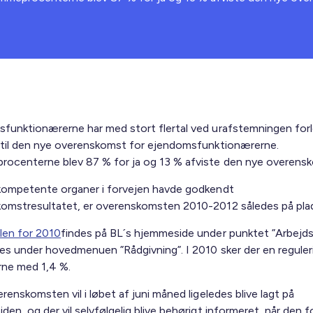
funktionærerne har med stort flertal ved urafstemningen for
 til den nye overenskomst for ejendomsfunktionærerne.
ocenterne blev 87 % for ja og 13 % afviste den nye overens
kompetente organer i forvejen havde godkendt
omstresultatet, er overenskomsten 2010-2012 således på pla
len for 2010
findes på BL´s hjemmeside under punktet ”Arbejd
es under hovedmenuen ”Rådgivning”. I 2010 sker der en reguler
rne med 1,4 %.
renskomsten vil i løbet af juni måned ligeledes blive lagt på
en, og der vil selvfølgelig blive behørigt informeret, når den fo