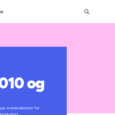
os
010 og
 nye overenskomst for
erenskomst.