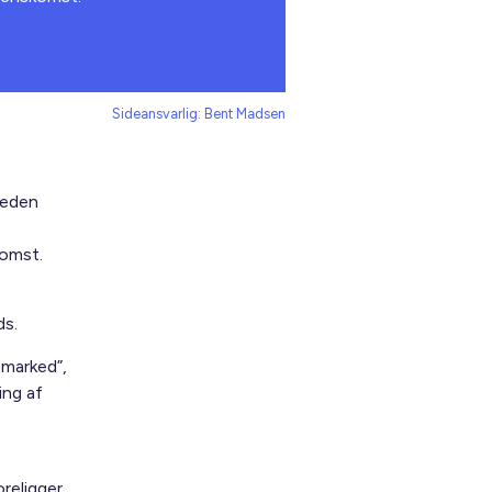
Sideansvarlig: Bent Madsen
leden
komst.
ds.
smarked”,
ing af
religger.