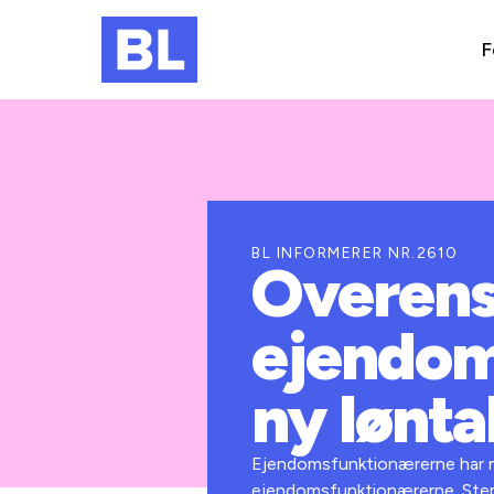
F
BL INFORMERER NR.2610
Overens
ejendom
ny lønta
Ejendomsfunktionærerne har me
ejendomsfunktionærerne. Stem