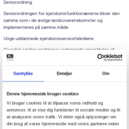
Seniorordning:
Seniorordningen for ejendomsfunktionærerne bliver den
samme som i de øvrige landsoverenskomster og
implementeres på samme måde.
Unge uddannede ejendomsserviceteknikere:
Grundet særlige problemer vedrørende ansættelse af
unge uddannede ejendomsserviceteknikere under 30 år er
BL og ESL enige om at indføre en ny lønmodel for denne
gruppe. Lønmodellen betyder, at en
Samtykke
Detaljer
Om
ejendomsservicetekniker under 30 år starter med en løn
som en varmemester og først i det 3. år opnås den
overenskomstaftalte løn.
Denne hjemmeside bruger cookies
Som en del af ovennævnte aftale har parterne aftalt en
Vi bruger cookies til at tilpasse vores indhold og
målsætning om 25 elevpladser årligt indenfor
annoncer, til at vise dig funktioner til sociale medier og til
ejendomsserviceteknikeruddannelsen.
at analysere vores trafik. Vi deler også oplysninger om
din brug af vores hjemmeside med vores partnere inden
Herudover er der indgået et protokollat om samarbejde og