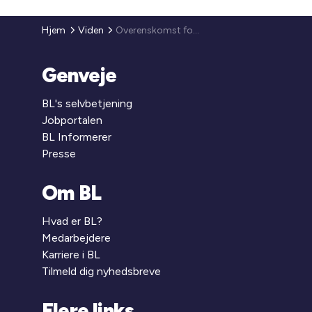
Hjem
Viden
Overenskomst for ejendomsfunktionærer 2010 (1)
Genveje
BL's selvbetjening
Jobportalen
BL Informerer
Presse
Om BL
Hvad er BL?
Medarbejdere
Karriere i BL
Tilmeld dig nyhedsbreve
Flere links