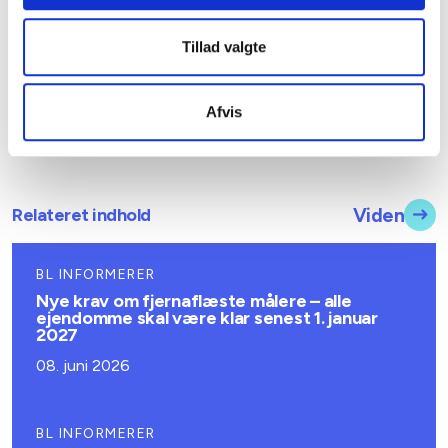
Tillad valgte
Afvis
Relateret indhold
Viden
BL INFORMERER
Nye krav om fjernaflæste målere – alle
ejendomme skal være klar senest 1. januar
2027
08. juni 2026
BL INFORMERER