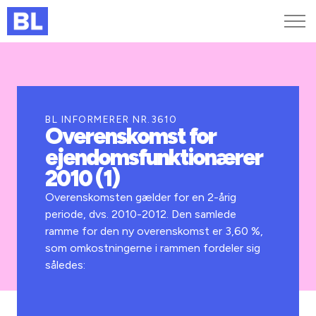
Genveje
Find medarbejder
Kurser og arrangementer
BL INFORMERER NR.3610
Overenskomst for
Jobportalen
ejendomsfunktionærer
MitBL
2010 (1)
Overenskomsten gælder for en 2-årig
periode, dvs. 2010-2012. Den samlede
ramme for den ny overenskomst er 3,60 %,
som omkostningerne i rammen fordeler sig
således: