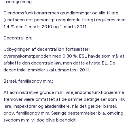
Lønregulering:
Ejendomsfunktionærernes grundlønninger og alle tillæg
(undtagen det personligt uregulerede tillæg) reguleres med
1,4 % den 1. marts 2010 og 1. marts 2011.
Decentral løn:
Udbygningen af decentral løn fortsætter i
overenskomstperioden med 0,30 %. ESL havde som mål at
afskaffe den decentrale løn, men dette afviste BL. De
decentrale lønmidler skal udmøntes i 2011.
Barsel, familieorlov m.m.:
Af administrative grunde m.m. vil ejendomsfunktionærerne
fremover være omfattet af de samme betingelser som HK
´ere, inspektører og akademikere, når det gælder barsel,
orlov, familieorlov m.m. Særlige bestemmelser bl.a. omkring
sygdom m.m. vil dog blive bibeholdt.