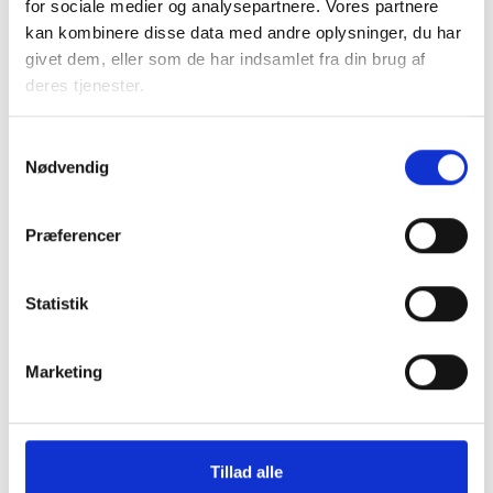
for sociale medier og analysepartnere. Vores partnere
anvendelse af underleverandører for at forhindre
kan kombinere disse data med andre oplysninger, du har
forringelser af overenskomstmæssige vilkår på grund af
givet dem, eller som de har indsamlet fra din brug af
underbydende virksomheder, herunder virksomheder, som
deres tjenester.
forringer løn- og ansættelsesvilkår på området gennem
brug af underleverandører. Protokollatet svarer til de
Samtykkevalg
aftaler, som er indgået på det øvrige arbejdsmarked.
Nødvendig
Med venlig hilsen
Præferencer
Bent Madsen / Lars Schmidt
Statistik
Kontakt
Marketing
Bent Madsen
Adm. direktør
Tlf: 28 88 18 77
Tillad alle
Mail: bma@bl.dk