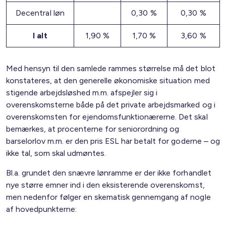
Decentral løn
0,30 %
0,30 %
I alt
1,90 %
1,70 %
3,60 %
Med hensyn til den samlede rammes størrelse må det blot
konstateres, at den generelle økonomiske situation med
stigende arbejdsløshed m.m. afspejler sig i
overenskomsterne både på det private arbejdsmarked og i
overenskomsten for ejendomsfunktionærerne. Det skal
bemærkes, at procenterne for seniorordning og
barselorlov m.m. er den pris ESL har betalt for goderne – og
ikke tal, som skal udmøntes.
Bl.a. grundet den snævre lønramme er der ikke forhandlet
nye større emner ind i den eksisterende overenskomst,
men nedenfor følger en skematisk gennemgang af nogle
af hovedpunkterne: