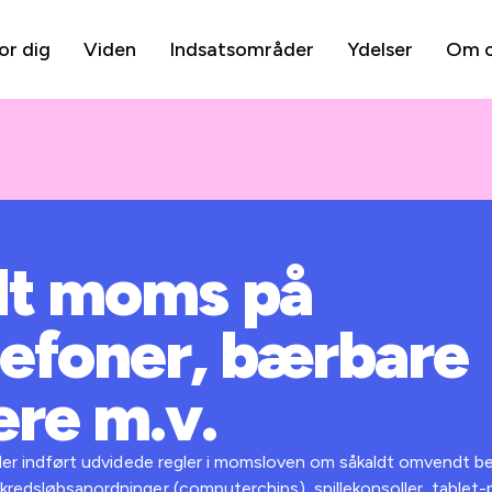
or dig
Viden
Indsatsområder
Ydelser
Om 
t moms på
lefoner, bærbare
re m.v.
er der indført udvidede regler i momsloven om såkaldt omvendt b
 kredsløbsanordninger (computerchips), spillekonsoller, table