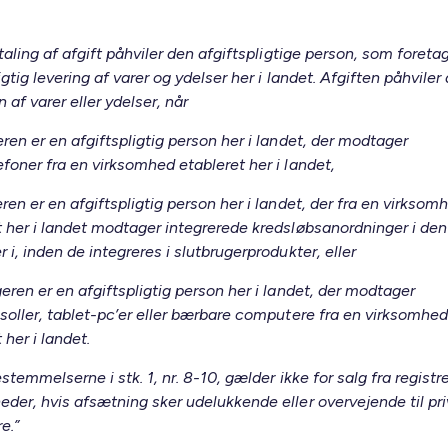
taling af afgift påhviler den afgiftspligtige person, som foreta
igtig levering af varer og ydelser her i landet. Afgiften påhviler
 af varer eller ydelser, når
ren er en afgiftspligtig person her i landet, der modtager
efoner fra en virksomhed etableret her i landet,
ren er en afgiftspligtig person her i landet, der fra en virksom
t her i landet modtager integrerede kredsløbsanordninger i den 
 i, inden de integreres i slutbrugerprodukter, eller
eren er en afgiftspligtig person her i landet, der modtager
nsoller, tablet-pc’er eller bærbare computere fra en virksomhed
 her i landet.
estemmelserne i stk. 1, nr. 8-10, gælder ikke for salg fra registr
eder, hvis afsætning sker udelukkende eller overvejende til pr
e.”