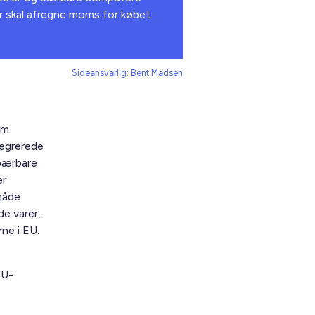
er skal afregne moms for købet.
Sideansvarlig: Bent Madsen
om
tegrerede
 bærbare
er
måde
e varer,
ne i EU.
EU-