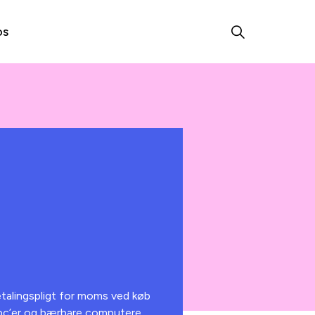
os
etalingspligt for moms ved køb
t-pc’er og bærbare computere