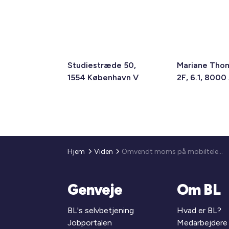
Studiestræde 50,
Mariane Tho
1554 København V
2F, 6.1, 8000
Hjem
Viden
Omvendt moms på mobiltelefoner, bærbare computere m.v.
Genveje
Om BL
BL's selvbetjening
Hvad er BL?
Jobportalen
Medarbejdere