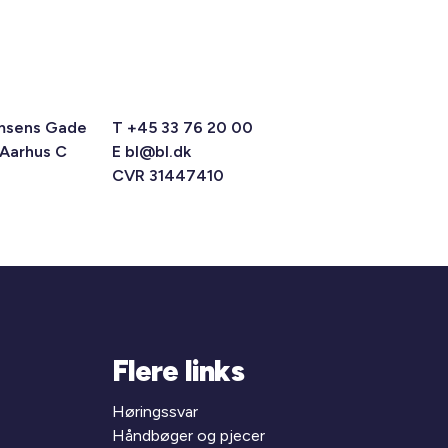
msens Gade
T +45 33 76 20 00
 Aarhus C
E
bl@bl.dk
CVR 31447410
Flere links
Høringssvar
Håndbøger og pjecer