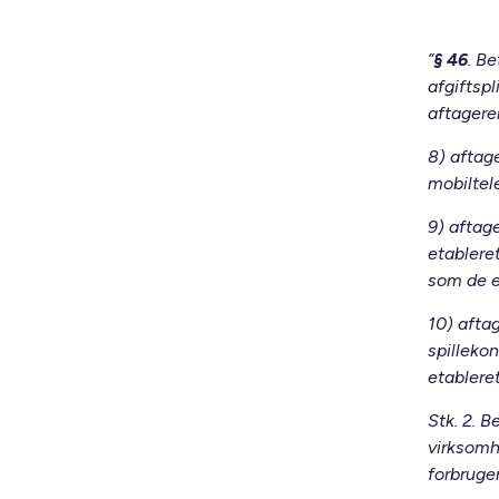
”
§ 46
. Be
afgiftspl
aftageren
8) aftage
mobiltel
9) aftage
etablere
som de er
10) aftag
spilleko
etableret
Stk. 2. B
virksomh
forbruger