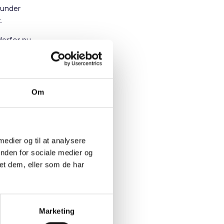
runder
t.
derfor nu
r de
lsen, som
Om
vnte
ttes
 medier og til at analysere
inden for sociale medier og
strering,
et dem, eller som de har
g
nogen
Marketing