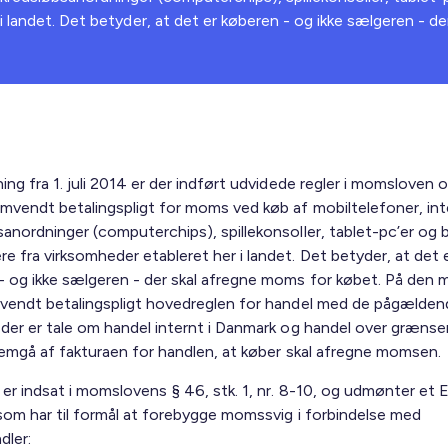
i landet. Det betyder, at det er køberen - og ikke sælgeren - d
ing fra 1. juli 2014 er der indført udvidede regler i momsloven 
omvendt betalingspligt for moms ved køb af mobiltelefoner, in
sanordninger (computerchips), spillekonsoller, tablet-pc’er og
e fra virksomheder etableret her i landet. Det betyder, at det 
- og ikke sælgeren - der skal afregne moms for købet. På den 
mvendt betalingspligt hovedreglen for handel med de pågældend
 der er tale om handel internt i Danmark og handel over grænser
fremgå af fakturaen for handlen, at køber skal afregne momsen.
 er indsat i momslovens § 46, stk. 1, nr. 8-10, og udmønter et 
, som har til formål at forebygge momssvig i forbindelse med
ler: