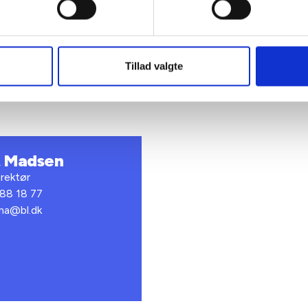
ig hilsen
sen / Birgitte Fæster
Tillad valgte
t Madsen
rektør
 88 18 77
bma@bl.dk