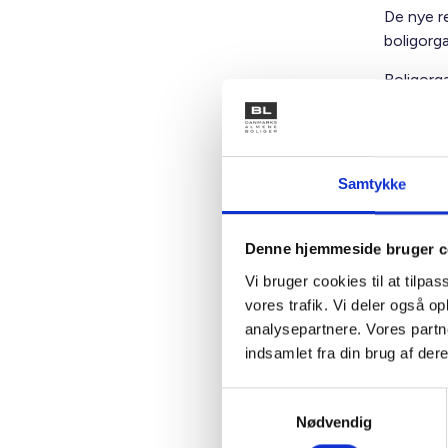
De nye re
boligorg
Boligorg
selv afr
Boligorg
nævnte k
Samtykke
omfatter
varer.
Denne hjemmeside bruger c
Momsen s
elektroni
Vi bruger cookies til at tilpas
vores trafik. Vi deler også 
Boligorg
analysepartnere. Vores partn
hvis køb
indsamlet fra din brug af dere
overvejen
undtagel
Samtykkevalg
Nødvendig
Der henvi