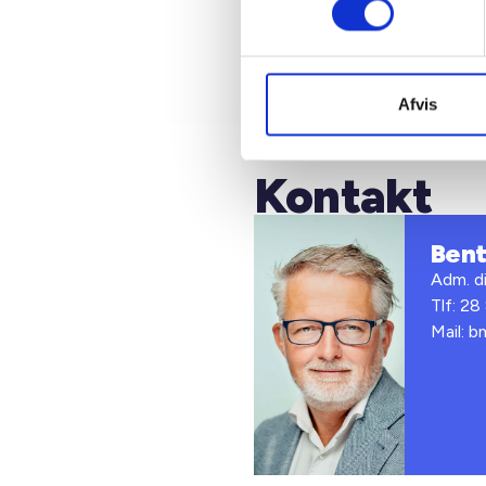
Med venl
Bent Mad
Afvis
Kontakt
Ben
Adm. di
Tlf: 28
Mail: 