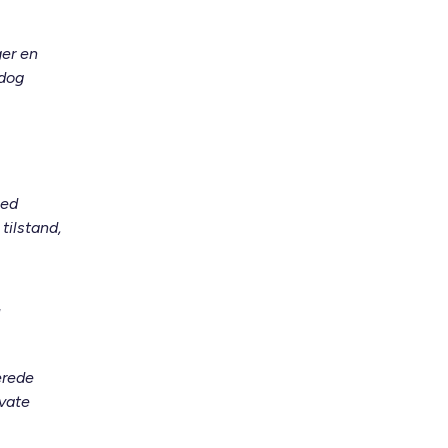
ger en
 dog
hed
tilstand,
erede
ivate