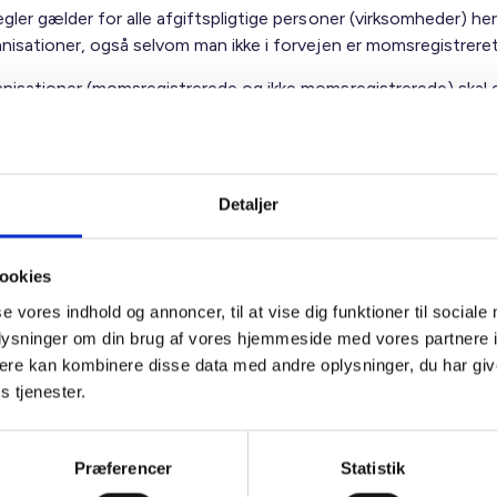
gler gælder for alle afgiftspligtige personer (virksomheder) he
anisationer, også selvom man ikke i forvejen er momsregistrere
anisationer (momsregistrerede og ikke momsregistrerede) skal 
egne moms af købet via momsangivelsen.
anisationer, der ikke er momsregistrerede, og som gennemføre
øb, skal foretage en teknisk momsregistrering i Erhvervsstyre
Detaljer
 angivelse og betaling af moms ved indenlandsk køb af de næ
ookies
kal angives i momsangivelsen som salgsmoms og skal indbere
sk via TastSelv.
se vores indhold og annoncer, til at vise dig funktioner til sociale
oplysninger om din brug af vores hjemmeside med vores partnere 
anisationer kan efter momslovens § 46, stk. 2, undgå momsregi
ere kan kombinere disse data med andre oplysninger, du har giv
et sker hos en detailhandler eller en virksomhed, hvis omsætnin
s tjenester.
de (mere end 50 %) sker til private. Ellers er der ikke fastsat 
ser.
Præferencer
Statistik
ses til
SKATs hjemmeside.