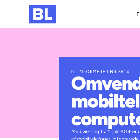
F
BL INFORMERER NR.3614
Omvend
mobilte
compute
Med virkning fra 1. juli 2014 
af mobiltelefoner, integrerede