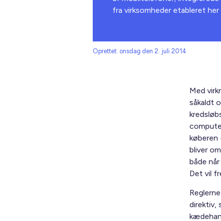
fra virksomheder etableret her 
Oprettet: onsdag den 2. juli 2014
Med virkn
såkaldt 
kredsløb
computer
køberen 
bliver o
både når
Det vil 
Reglerne
direktiv
kædehand