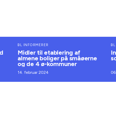
BL INFORMERER
BL
ud
Midler til etablering af
I
almene boliger på småøerne
s
og de 4 ø-kommuner
14. februar 2024
06