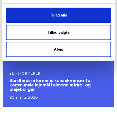
Nye krav om fjernaflæste målere – alle
ejendomme skal være klar senest 1. januar
2027
Tillad alle
08. juni 2026
Tillad valgte
BL INFORMERER
Ansvar for nødforsyning i plejeboliger ved
forsyningssvigt
Afvis
08. juni 2026
BL INFORMERER
Sundhedsreformens konsekvenser for
kommunale lejemål i almene ældre- og
plejeboliger
20. marts 2026