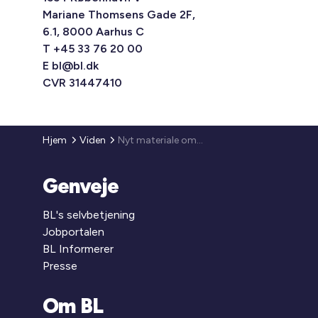
Mariane Thomsens Gade 2F,
6.1, 8000 Aarhus C
T +45 33 76 20 00
E
bl@bl.dk
CVR 31447410
Hjem
Viden
Nyt materiale om God Almen Ledelse
Genveje
BL's selvbetjening
Jobportalen
BL Informerer
Presse
Om BL