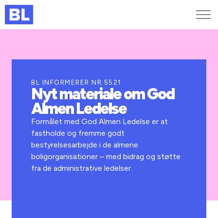
Genveje
Find medarbejder
Kurser og arrangementer
BL INFORMERER NR.5521
Nyt materiale om God
Jobportalen
Almen Ledelse
MitBL
Formålet med God Almen Ledelse er at
fastholde og fremme godt
bestyrelsesarbejde i de almene
boligorganisationer – med bidrag og støtte
fra de administrative ledelser.