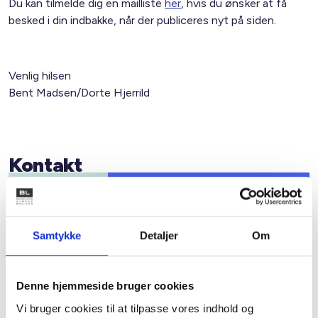
Du kan tilmelde dig en mailliste
her
, hvis du ønsker at få
besked i din indbakke, når der publiceres nyt på siden.
Venlig hilsen
Bent Madsen/Dorte Hjerrild
Kontakt
Bent Madsen
Adm. direktør
Tlf: 28 88 18 77
Samtykke
Detaljer
Om
Mail: bma@bl.dk
Denne hjemmeside bruger cookies
Vi bruger cookies til at tilpasse vores indhold og