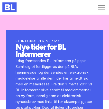
Genveje
Find medarbejder
Kurser og arrangementer
BL INFORMERER NR.1611
Nye tider for BL
Jobportalen
Informerer
MitBL
I dag fremsendes BL Informerer på papir.
Samtidig offentliggøres den på BL's
hjemmeside, og der sendes en elektronisk
meddelelse til alle dem, der har tilmeldt sig
med en mailadresse. Fra den 1. marts 2011 vil
BL Informerer blive sendt til medlemmerne i
en ny form, nemlig som et elektronisk
nyhedsbrev med links til for eksempel pjecer
og statistikker. Dog vil Bekendtgørelser,