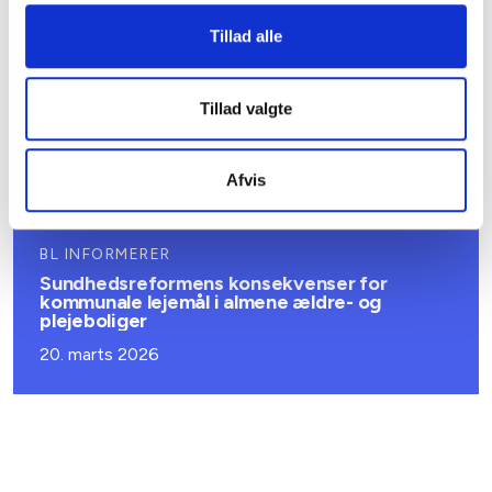
08. juni 2026
Tillad alle
BL INFORMERER
Tillad valgte
Ansvar for nødforsyning i plejeboliger ved
forsyningssvigt
08. juni 2026
Afvis
BL INFORMERER
Sundhedsreformens konsekvenser for
kommunale lejemål i almene ældre- og
plejeboliger
20. marts 2026