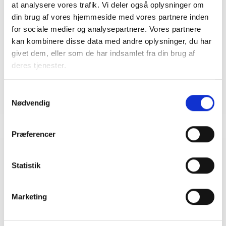
at analysere vores trafik. Vi deler også oplysninger om
Bent Madsen
din brug af vores hjemmeside med vores partnere inden
Adm. direktør
for sociale medier og analysepartnere. Vores partnere
Tlf: 28 88 18 77
kan kombinere disse data med andre oplysninger, du har
Mail: bma@bl.dk
givet dem, eller som de har indsamlet fra din brug af
deres tjenester.
Samtykkevalg
Nødvendig
Præferencer
Relateret indhold
Viden
Statistik
BL INFORMERER
Marketing
Nye krav om fjernaflæste målere – alle
ejendomme skal være klar senest 1. januar
2027