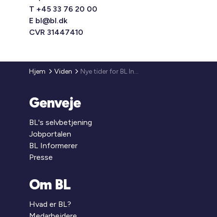
T +45 33 76 20 00
E
bl@bl.dk
CVR 31447410
Hjem
Viden
Nye tider for BL Informerer
Genveje
BL's selvbetjening
Jobportalen
BL Informerer
Presse
Om BL
Hvad er BL?
Medarbejdere