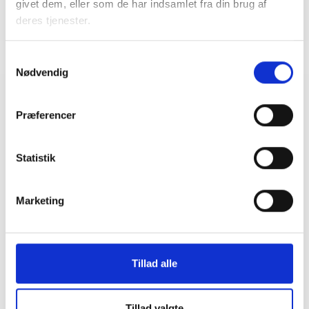
givet dem, eller som de har indsamlet fra din brug af
deres tjenester.
Samtykkevalg
Nødvendig
Relateret indhold
Viden
Præferencer
BL INFORMERER
Statistik
Udskydelse af offentliggørelse af årets
ghettoliste
20. november 2020
Marketing
BL INFORMERER
Nye regler om kommunalt anviste unge i
Tillad alle
plejeboliger
20. december 2019
Tillad valgte