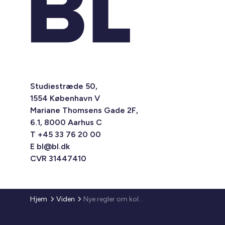
Studiestræde 50,
1554 København V
Mariane Thomsens Gade 2F,
6.1, 8000 Aarhus C
T +45 33 76 20 00
E
bl@bl.dk
CVR 31447410
Hjem
Viden
Nye regler om kollektive bofællesskaber til flygtninge