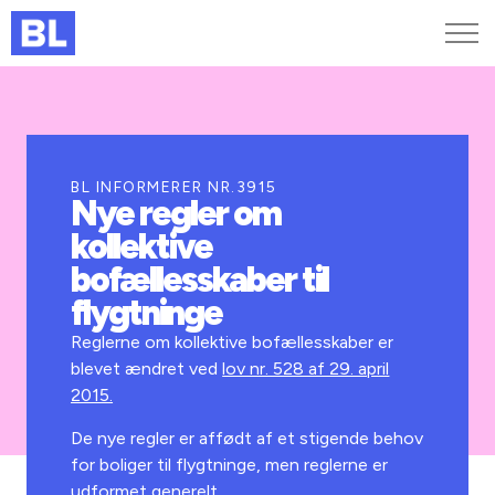
Genveje
Find medarbejder
Kurser og arrangementer
BL INFORMERER NR.3915
Nye regler om
Jobportalen
kollektive
MitBL
bofællesskaber til
flygtninge
Reglerne om kollektive bofællesskaber er
blevet ændret ved
lov nr. 528 af 29. april
2015.
De nye regler er affødt af et stigende behov
for boliger til flygtninge, men reglerne er
udformet generelt.