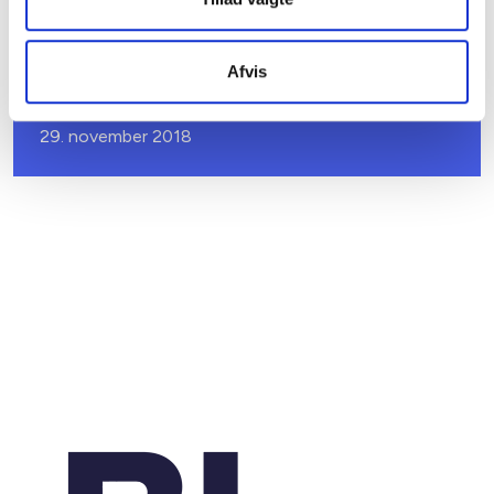
BL INFORMERER
Afvis
Nye kriterier for udsatte boligområder &
ghettoområder
29. november 2018