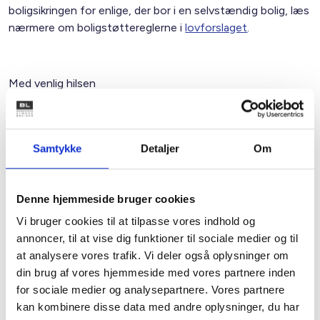
boligsikringen for enlige, der bor i en selvstændig bolig, læs
nærmere om boligstøttereglerne i
lovforslaget
.
Med venlig hilsen
Bent Madsen / Birgitte Fæster
Samtykke
Detaljer
Om
Kontakt
Denne hjemmeside bruger cookies
Bent Madsen
Vi bruger cookies til at tilpasse vores indhold og
Adm. direktør
annoncer, til at vise dig funktioner til sociale medier og til
Tlf: 28 88 18 77
at analysere vores trafik. Vi deler også oplysninger om
Mail: bma@bl.dk
din brug af vores hjemmeside med vores partnere inden
for sociale medier og analysepartnere. Vores partnere
kan kombinere disse data med andre oplysninger, du har