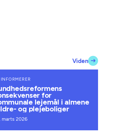
Viden
 INFORMERER
undhedsreformens
onsekvenser for
ommunale lejemål i almene
ldre- og plejeboliger
. marts 2026