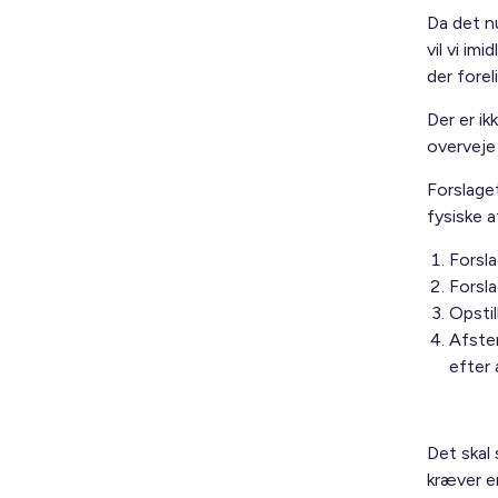
Da det nu
vil vi im
der fore
Der er ik
overveje
Forslage
fysiske 
Forsla
Forsla
Opstil
Afstem
efter 
Det skal
kræver en