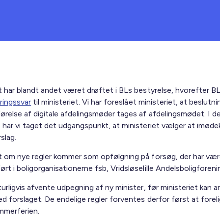
t har blandt andet været drøftet i BLs bestyrelse, hvorefter B
ringssvar
til ministeriet. Vi har foreslået ministeriet, at beslut
relse af digitale afdelingsmøder tages af afdelingsmødet. I d
 har vi taget det udgangspunkt, at ministeriet vælger at imø
slag.
t om nye regler kommer som opfølgning på forsøg, der har vær
t i boligorganisationerne fsb, Vridsløselille Andelsboligforeni
urligvis afvente udpegning af ny minister, før ministeriet kan a
d forslaget. De endelige regler forventes derfor først at forel
mmerferien.