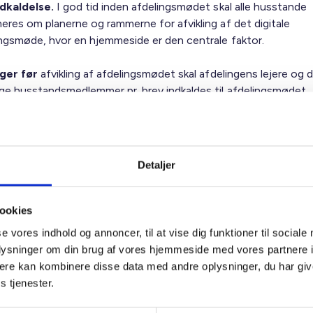
ndkaldelse.
I god tid inden afdelingsmødet skal alle husstande
eres om planerne og rammerne for afvikling af det digitale
ingsmøde, hvor en hjemmeside er den centrale faktor.
uger før
afvikling af afdelingsmødet skal afdelingens lejere og 
ge husstandsmedlemmer pr. brev indkaldes til afdelingsmødet.
ig offentliggøres hjemmesiden, hvor lejerne har mulighed for:
rette sig som brugere
le forslag
Detaljer
attere de stillede forslag
tille sig til afdelingsbestyrelsen
kandidater til afdelingsbestyrelsen
ookies
se vores indhold og annoncer, til at vise dig funktioner til sociale
ag.
Lejerne kan både stille forslag på hjemmesiden og ved skriftl
oplysninger om din brug af vores hjemmeside med vores partnere 
de forslaget. Det samme gælder, hvis man ønsker at opstille ti
ere kan kombinere disse data med andre oplysninger, du har giv
ingsbestyrelsen. Indsendte forslag skal efterfølgende lægges p
s tjenester.
mesiden.