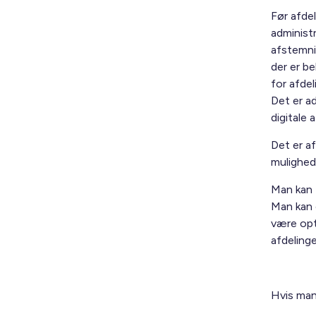
Før afde
administr
afstemni
der er be
for afde
Det er a
digitale
Det er a
mulighede
Man kan f
Man kan 
være opti
afdelinge
Hvis man