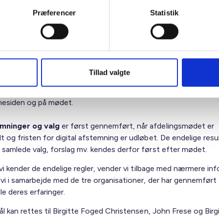
er inden
afdelingsmødet lukker lejernes mulighed for at stille 
Præferencer
Statistik
g, men det vil fortsat være muligt at kommentere og diskutere
de stillede forslag digitalt.
e inden
afdelingsmødet husstandsomdeles den endelige dags
e stillede forslag ligesom den offentliggøres på hjemmesiden.
Tillad valgte
t fysiske
møde
skal dirigenten have overblik over både debatt
esiden og på mødet.
mninger og valg
er først gennemført, når afdelingsmødet er
t og fristen for digital afstemning er udløbet. De endelige resu
 samlede valg, forslag mv. kendes derfor først efter mødet.
vi kender de endelige regler, vender vi tilbage med nærmere inf
vi i samarbejde med de tre organisationer, der har gennemført
dle deres erfaringer.
l kan rettes til Birgitte Foged Christensen, John Frese og Birg