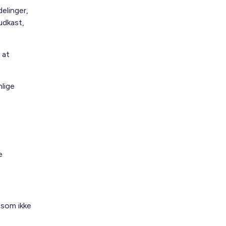
delinger,
udkast,
 at
lige
e
 som ikke