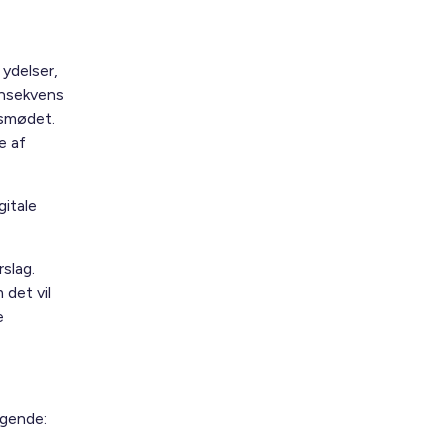
ydelser,
onsekvens
gsmødet.
e af
gitale
rslag.
det vil
e
ølgende: