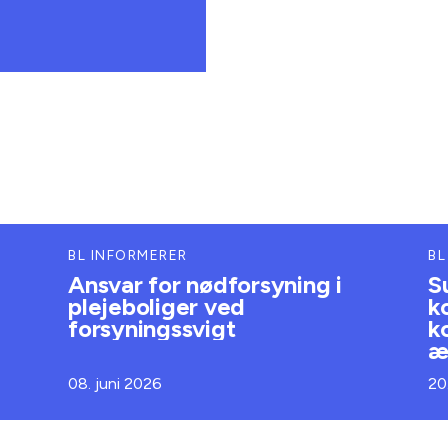
BL INFORMERER
BL
Ansvar for nødforsyning i
S
plejeboliger ved
k
forsyningssvigt
k
æ
08. juni 2026
20