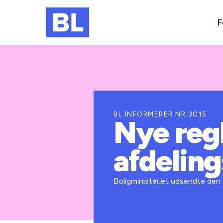
F
BL INFORMERER NR.3015
Nye regl
afdelin
Boligministeriet udsendte den 1