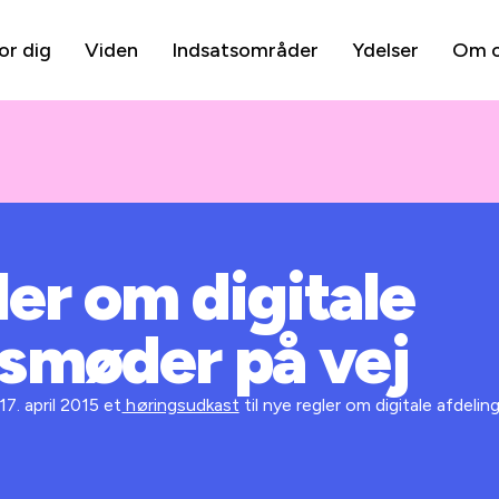
or dig
Viden
Indsatsområder
Ydelser
Om 
er om digitale
gsmøder på vej
7. april 2015 et
høringsudkast
til nye regler om digitale afdeli