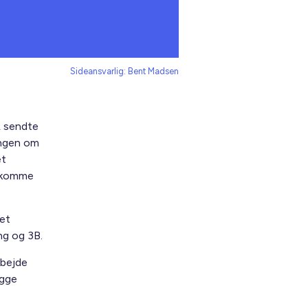
Sideansvarlig: Bent Madsen
L sendte
ningen om
et
dekomme
et
ng og 3B.
rbejde
igge