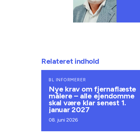
Relateret indhold
BL INFORMERER
Nye krav om fjernaflæste
målere – alle ejendomme
skal være klar senest 1.
januar 2027
08. juni 2026