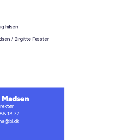
ig hilsen
sen / Birgitte Fæster
t Madsen
rektør
 88 18 77
bma@bl.dk