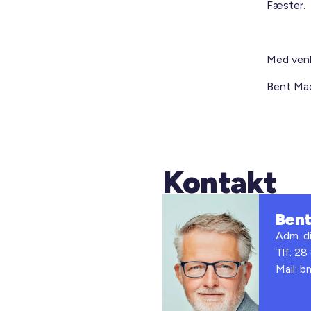
Fæster.
Med venl
Bent Mad
Kontakt
Ben
Adm. di
Tlf: 28
Mail: 