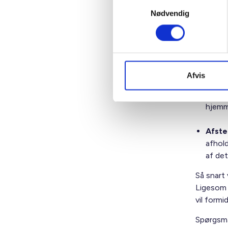
Samtykkevalg
To ug
Nødvendig
forsla
allere
En ug
med d
Afvis
På de
hjemm
Afste
afhold
af det
Så snart 
Ligesom 
vil formi
Spørgsmå