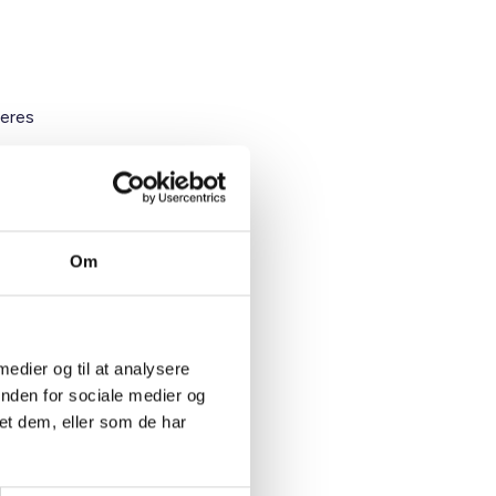
deres
Om
 medier og til at analysere
igt at
inden for sociale medier og
l
et dem, eller som de har
å