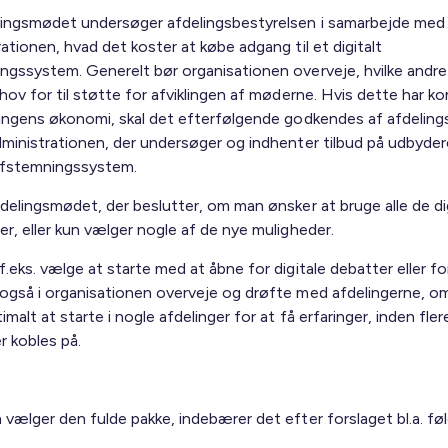
lingsmødet undersøger afdelingsbestyrelsen i samarbejde med
ationen, hvad det koster at købe adgang til et digitalt
ngssystem. Generelt bør organisationen overveje, hvilke andre 
hov for til støtte for afviklingen af møderne. Hvis dette har k
lingens økonomi, skal det efterfølgende godkendes af afdelin
dministrationen, der undersøger og indhenter tilbud på udbyder
 afstemningssystem.
fdelingsmødet, der beslutter, om man ønsker at bruge alle de di
r, eller kun vælger nogle af de nye muligheder.
.eks. vælge at starte med at åbne for digitale debatter eller fo
også i organisationen overveje og drøfte med afdelingerne, om 
malt at starte i nogle afdelinger for at få erfaringer, inden fler
r kobles på.
 vælger den fulde pakke, indebærer det efter forslaget bl.a. f