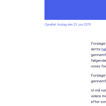
Oprettet: tirsdag den 23. juni 2015
Forslage
dette
hø
gennemfø
følgende
vores for
Forslage
gennemfør
Vi må nat
videre me
efter so