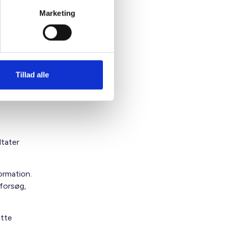
nye
Marketing
 de
orden
Tillad alle
en på
ltater
ormation.
 forsøg,
itte