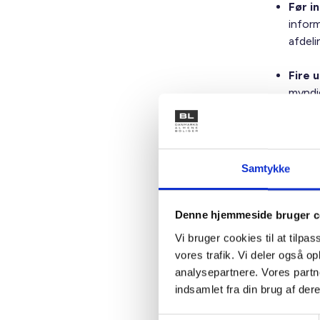
Før i
inform
afdel
Fire 
myndi
Samtid
at op
at stil
Samtykke
at deb
at ops
at se 
Denne hjemmeside bruger c
Vi bruger cookies til at tilpas
Forsl
vores trafik. Vi deler også 
indsen
analysepartnere. Vores partn
afdel
indsamlet fra din brug af dere
hjem