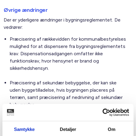
Øvrige ændringer
Der er yderligere ændringer i bygningsreglementet. De
vedrører:
Præcisering af rækkevidden for kommunalbestyrelses
mulighed for at dispensere fra bygningsreglementets
krav. Dispensationsadgangen omfatter ikke
funktionskrav, hvor hensynet er brand og
sikkerhedshensyn.
Præcisering af sekundær bebyggelse, der kan ske
uden byggetilladelse, hvis bygningen placeres på
terræn, samt præcisering af nedrivning af sekundær
bebyggelse.
Kirker og bygninger, som er fredet eller mærket som
bevaringsværdige, undtages fra energikrav, når
Samtykke
Detaljer
Om
anvendelsen ændres.