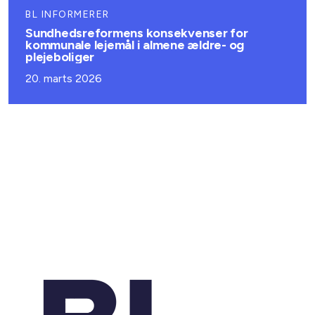
BL INFORMERER
Sundhedsreformens konsekvenser for
kommunale lejemål i almene ældre- og
plejeboliger
20. marts 2026