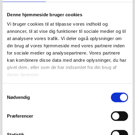
Denne hjemmeside bruger cookies
Med venlig hilsen
Vi bruger cookies til at tilpasse vores indhold og
annoncer, til at vise dig funktioner til sociale medier og til
Bent Madsen / Christina Iversen
at analysere vores trafik. Vi deler også oplysninger om
din brug af vores hjemmeside med vores partnere inden
for sociale medier og analysepartnere. Vores partnere
kan kombinere disse data med andre oplysninger, du har
Kontakt
givet dem, eller som de har indsamlet fra din brug af
deres tjenester.
Bent Madsen
Adm. direktør
Samtykkevalg
Tlf: 28 88 18 77
Nødvendig
Mail: bma@bl.dk
Præferencer
Statistik