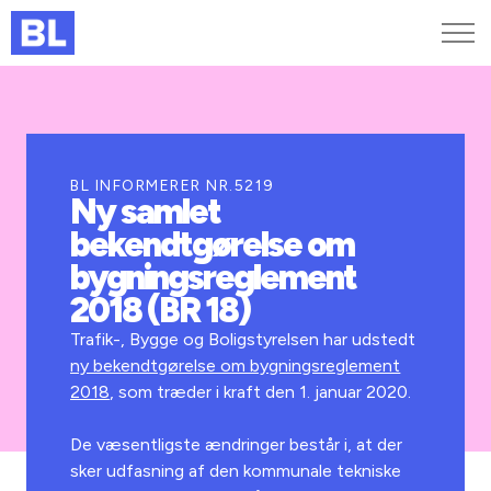
Genveje
Find medarbejder
Kurser og arrangementer
BL INFORMERER NR.5219
Ny samlet
Jobportalen
bekendtgørelse om
MitBL
bygningsreglement
2018 (BR 18)
Trafik-, Bygge og Boligstyrelsen har udstedt
ny bekendtgørelse om bygningsreglement
2018
, som træder i kraft den 1. januar 2020.
De væsentligste ændringer består i, at der
sker udfasning af den kommunale tekniske