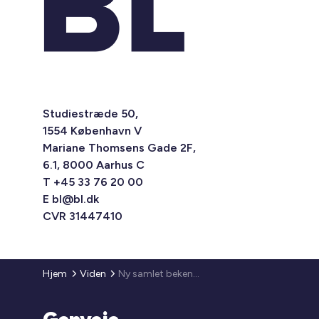
Studiestræde 50,
1554 København V
Mariane Thomsens Gade 2F,
6.1, 8000 Aarhus C
T +45 33 76 20 00
E
bl@bl.dk
CVR 31447410
Hjem
Viden
Ny samlet bekendtgørelse om bygningsreglement 2018 (BR 18)