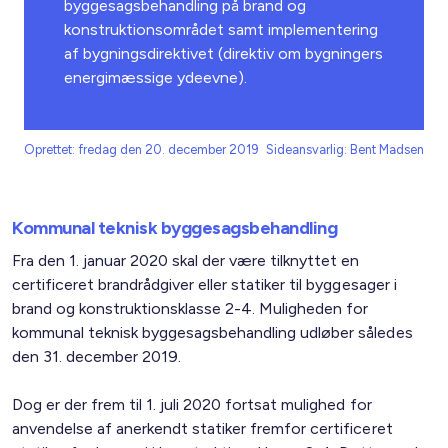
byggesagsbehandling på brand og
konstruktionsområdet samt implementering
af bygningsdirektivet (direktiv om bygningers
energimæssige ydeevne).
Oprettet: fredag den 20. december 2019
Sideansvarlig: Bent Madsen
Kommunal teknisk byggesagsbehandling
Fra den 1. januar 2020 skal der være tilknyttet en
certificeret brandrådgiver eller statiker til byggesager i
brand og konstruktionsklasse 2-4. Muligheden for
kommunal teknisk byggesagsbehandling udløber således
den 31. december 2019.
Dog er der frem til 1. juli 2020 fortsat mulighed for
anvendelse af anerkendt statiker fremfor certificeret