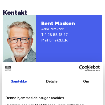
Kontakt
Bent Madsen
Adm. direktør
Tlf: 28 88 18 77
Mail: bma@bl.dk
Samtykke
Detaljer
Om
Relateret indhold
Viden
Denne hjemmeside bruger cookies