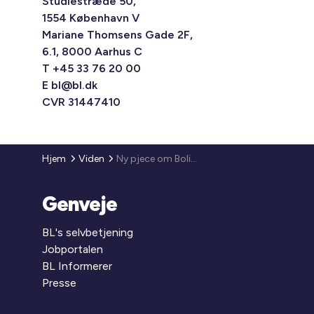
Studiestræde 50,
1554 København V
Mariane Thomsens Gade 2F,
6.1, 8000 Aarhus C
T +45 33 76 20 00
E
bl@bl.dk
CVR 31447410
Hjem
Viden
Ny pjece om Boligydelse og boligsikring 2012
Genveje
BL's selvbetjening
Jobportalen
BL Informerer
Presse