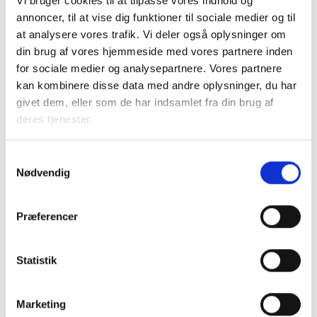
Vi bruger cookies til at tilpasse vores indhold og
BL INFORMERER
annoncer, til at vise dig funktioner til sociale medier og til
Nye krav om fjernaflæste målere – alle
at analysere vores trafik. Vi deler også oplysninger om
ejendomme skal være klar senest 1. januar
2027
din brug af vores hjemmeside med vores partnere inden
for sociale medier og analysepartnere. Vores partnere
08. juni 2026
kan kombinere disse data med andre oplysninger, du har
givet dem, eller som de har indsamlet fra din brug af
BL INFORMERER
deres tjenester.
Ansvar for nødforsyning i plejeboliger ved
forsyningssvigt
Samtykkevalg
08. juni 2026
Nødvendig
Præferencer
BL INFORMERER
Sundhedsreformens konsekvenser for
kommunale lejemål i almene ældre- og
Statistik
plejeboliger
20. marts 2026
Marketing