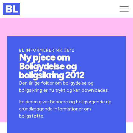
Genveje
Find medarbejder
Kurser og arrangementer
BL INFORMERER NR.0612
Ny pjece om
Jobportalen
Boligydelse og
MitBL
boligsikring 2012
Den årlige folder om boligydelse og
boligsikring er nu trykt og kan downloades.
Folderen giver beboere og boligsøgende de
grundlæggende informationer om
boligstøtte.