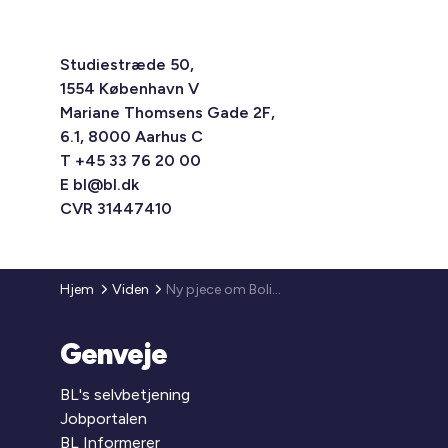
Studiestræde 50,
1554 København V
Mariane Thomsens Gade 2F,
6.1, 8000 Aarhus C
T +45 33 76 20 00
E
bl@bl.dk
CVR 31447410
Hjem
Viden
Ny pjece om Boligstøtten 2015
Genveje
BL's selvbetjening
Jobportalen
BL Informerer