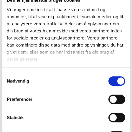
Denne hjemmeside bruger cookies
Relateret indhold
Viden
Vi bruger cookies til at tilpasse vores indhold og
annoncer, til at vise dig funktioner til sociale medier og til
BL INFORMERER
at analysere vores trafik. Vi deler også oplysninger om
Nye krav om fjernaflæste målere – alle
din brug af vores hjemmeside med vores partnere inden
ejendomme skal være klar senest 1. januar
for sociale medier og analysepartnere. Vores partnere
2027
kan kombinere disse data med andre oplysninger, du har
08. juni 2026
givet dem, eller som de har indsamlet fra din brug af
deres tjenester.
BL INFORMERER
Samtykkevalg
Ansvar for nødforsyning i plejeboliger ved
forsyningssvigt
Nødvendig
08. juni 2026
Præferencer
BL INFORMERER
Sundhedsreformens konsekvenser for
Statistik
kommunale lejemål i almene ældre- og
plejeboliger