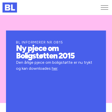
Genveje
Find medarbejder
Kurser og arrangementer
BL INFORMERER NR.0815
Ny pjece om
Jobportalen
Boligstøtten 2015
MitBL
Den årlige pjece om boligstøtte er nu trykt
og kan downloades
her
.