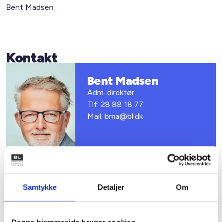
Bent Madsen
Kontakt
Bent Madsen
Adm. direktør
Tlf: 28 88 18 77
Mail: bma@bl.dk
Samtykke
Detaljer
Om