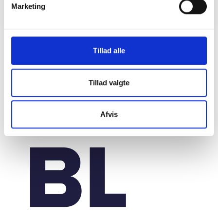
Marketing
20. marts 2026
Tillad alle
Tillad valgte
Afvis