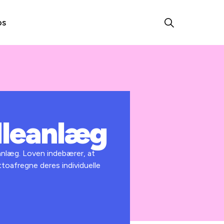
os
elleanlæg
eanlæg. Loven indebærer, at
ttoafregne deres individuelle