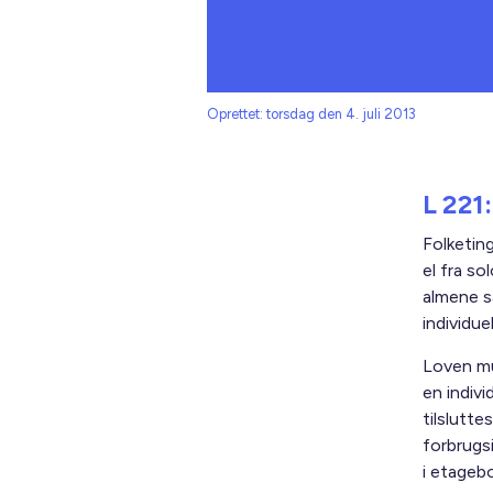
Oprettet: torsdag den 4. juli 2013
L 221:
Folketin
el fra so
almene s
individue
Loven mul
en indiv
tilslutte
forbrugsi
i etagebo