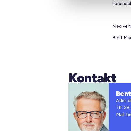
forbinde
Med venl
Bent Mad
Kontakt
Ben
Adm. di
Tlf: 28
Mail: 