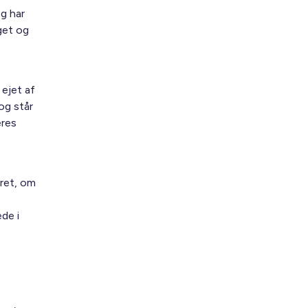
og har
get og
ejet af
og står
eres
aret, om
ede i