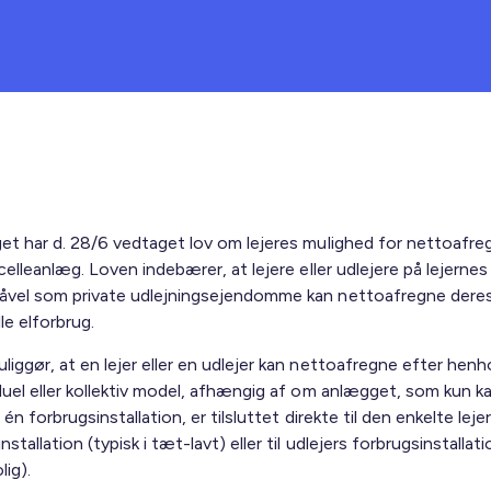
get har d. 28/6 vedtaget lov om lejeres mulighed for nettoafre
lcelleanlæg. Loven indebærer, at lejere eller udlejere på lejernes
åvel som private udlejningsejendomme kan nettoafregne dere
lle elforbrug.
iggør, at en lejer eller en udlejer kan nettoafregne efter henh
iduel eller kollektiv model, afhængig af om anlægget, som kun k
s én forbrugsinstallation, er tilsluttet direkte til den enkelte leje
nstallation (typisk i tæt-lavt) eller til udlejers forbrugsinstallati
lig).