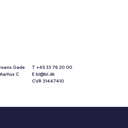
msens Gade
T +45 33 76 20 00
 Aarhus C
E
bl@bl.dk
CVR 31447410