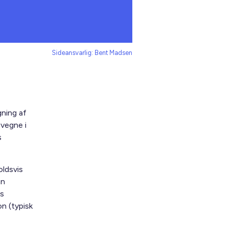
Sideansvarlig: Bent Madsen
gning af
 vegne i
s
oldsvis
an
rs
on (typisk