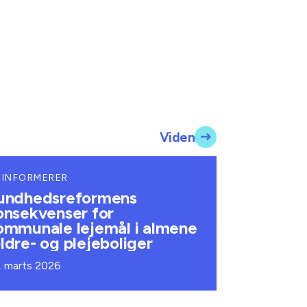
Viden
 INFORMERER
undhedsreformens
onsekvenser for
ommunale lejemål i almene
ldre- og plejeboliger
. marts 2026