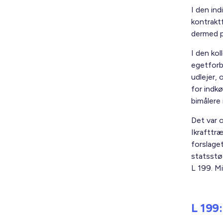
I den ind
kontrakt
dermed p
I den kol
egetforb
udlejer, 
for indkø
bimålere 
Det var o
Ikrafttræ
forslage
statsstø
L 199. Mi
L 199: