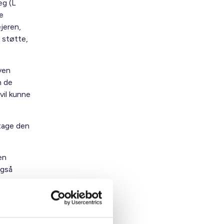
æg (L
e
jeren,
 støtte,
ven
h de
vil kunne
dtage den
en
også
ilsagn om
gang til