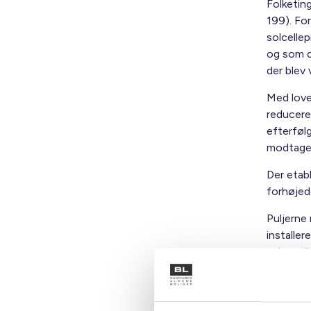
Folketing
199). Fo
solcellep
og som d
der blev
Med love
reducerer
efterføl
modtage 
Der etab
forhøjede
Puljerne 
installe
anlæg til
Energinet
adgang ti