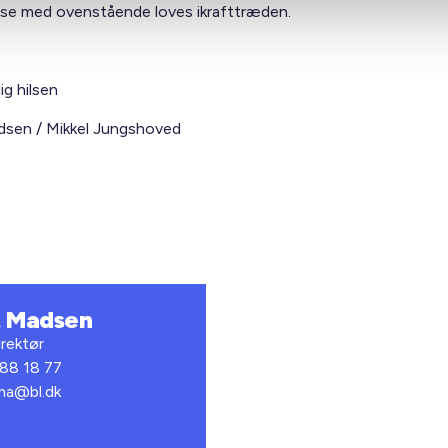
lse med ovenstående loves ikrafttræden.
ig hilsen
sen / Mikkel Jungshoved
t Madsen
rektør
 88 18 77
bma@bl.dk