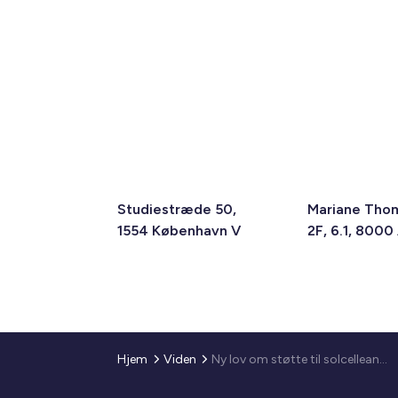
Studiestræde 50,
Mariane Tho
1554 København V
2F, 6.1, 8000
Hjem
Viden
Ny lov om støtte til solcelleanlæg