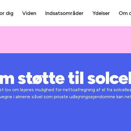
or dig
Viden
Indsatsområder
Ydelser
Om 
m støtte til solc
et lov om lejeres mulighed for nettoafregning af el fra solcell
nes vegne i almene såvel som private udlejningsejendomme kan ne