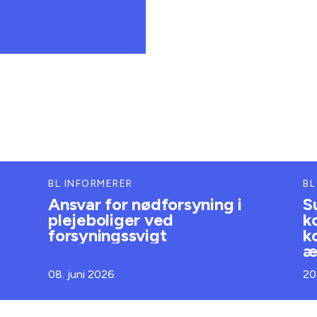
BL INFORMERER
BL
Ansvar for nødforsyning i
S
plejeboliger ved
k
forsyningssvigt
k
æ
08. juni 2026
20