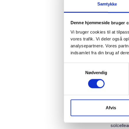
puljen, 
Samtykke
kraft. Hv
første p
Ansøgnin
Denne hjemmeside bruger c
fastlagt.
Vi bruger cookies til at tilpas
ikke eft
vores trafik. Vi deler også 
analysepartnere. Vores partn
Der ændre
indsamlet fra din brug af dere
elafgifts
dagtimer
Samtykkevalg
el uden a
Nødvendig
BL er i 
lovenes 
Sidea
Afvis
Samtidig
solcelle