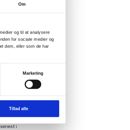
er sat i
Om
l den
ke
, kan
 medier og til at analysere
inden for sociale medier og
et dem, eller som de har
eglerne i
brug i
ducerede
Marketing
n af
Tillad alle
senest i