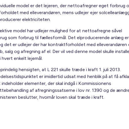
ividuelle model er det lejeren, der nettoafregner eget forbrug 
forholdet med elleverandøren, mens udlejer ejer solcelleanlæg
roducerer elektriciteten.
lektive model har udlejer mulighed for at nettoafregne såvel
rug som forbrug til fællesformål. Det elproducerende anlæg er 
og det er udlejer der har kontraktforholdet med elleverandøren 
b, salg og afregning af el. Der vil ved denne model skulle install
i hvert enkelt lejemål.
prindelig hensigten, at L 221 skulle træde i kraft 1. juli 2013.
delsestidspunktet er imidlertid udsat med henblik på at få afkl
t indeholder elementer, der skal indgå i Kommissionens
ttebehandling af afregningssatserne i lov nr. 1390 og de ændr
nisteren beslutter, hvornår loven skal træde i kraft.