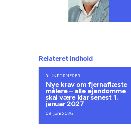
Relateret indhold
BL INFORMERER
Nye krav om fjernaflæste
målere – alle ejendomme
skal være klar senest 1.
januar 2027
08. juni 2026