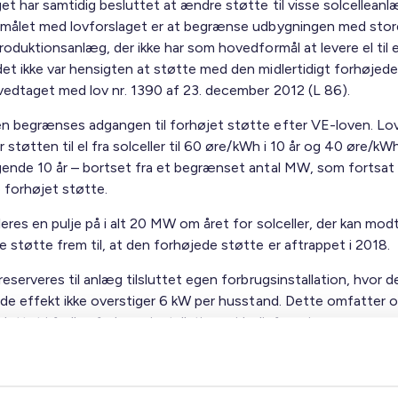
et har samtidig besluttet at ændre støtte til visse solcelleanl
rmålet med lovforslaget er at begrænse udbygningen med stor
roduktionsanlæg, der ikke har som hovedformål at levere el til e
et ikke var hensigten at støtte med den midlertidigt forhøjede
 vedtaget med lov nr. 1390 af 23. december 2012 (L 86).
n begrænses adgangen til forhøjet støtte efter VE-loven. Lo
 støtten til el fra solceller til 60 øre/kWh i 10 år og 40 øre/kW
gende 10 år – bortset fra et begrænset antal MW, som fortsat 
forhøjet støtte.
leres en pulje på i alt 20 MW om året for solceller, der kan mo
 støtte frem til, at den forhøjede støtte er aftrappet i 2018.
reserveres til anlæg tilsluttet egen forbrugsinstallation, hvor d
rede effekt ikke overstiger 6 kW per husstand. Dette omfatter 
sluttet i fælles forbrugsinstallationer i boligforeninger mv.
.dk indkalder årligt ansøgninger om adgang til puljen og giver t
l puljen. Energinet.dk vil først kunne give endeligt tilsagn om ad