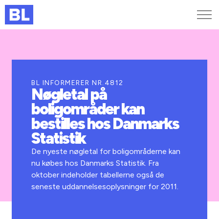
Genveje
Find medarbejder
Kurser og arrangementer
BL INFORMERER NR.4812
Nøgletal på
Jobportalen
boligområder kan
MitBL
bestilles hos Danmarks
Statistik
De nyeste nøgletal for boligområderne kan
nu købes hos Danmarks Statistik. Fra
oktober indeholder tabellerne også de
seneste uddannelsesoplysninger for 2011.