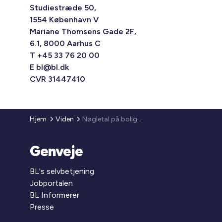
Studiestræde 50,
1554 København V
Mariane Thomsens Gade 2F,
6.1, 8000 Aarhus C
T +45 33 76 20 00
E
bl@bl.dk
CVR 31447410
Hjem
Viden
Nøgletal på boligområder kan bestilles hos Danmarks Statistik
Genveje
BL's selvbetjening
Jobportalen
BL Informerer
Presse