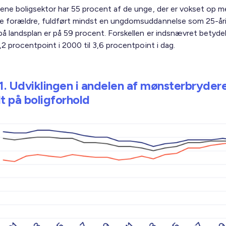
mene boligsektor har 55 procent af de unge, der er vokset op 
e forældre, fuldført mindst en ungdomsuddannelse som 25-år
på landsplan er på 59 procent. Forskellen er indsnævret betydel
1,2 procentpoint i 2000 til 3,6 procentpoint i dag.
 1. Udviklingen i andelen af mønsterbryder
t på boligforhold