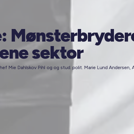
: Mønsterbrydere
ene sektor
chef Mie Dahlskov Pihl og og stud. polit. Marie Lund Andersen