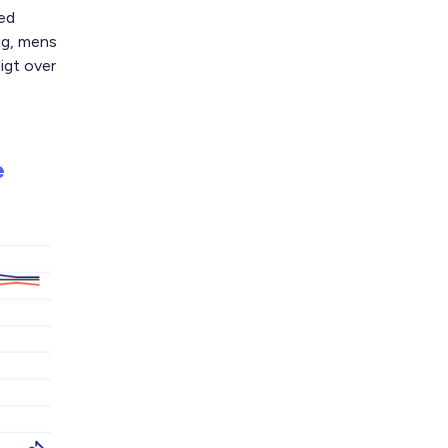
med
ig, mens
igt over
e