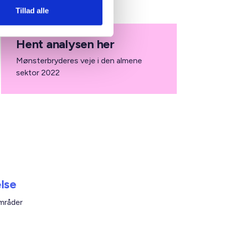
Tillad alle
Hent analysen her
Mønsterbryderes veje i den almene
sektor 2022
lse
områder