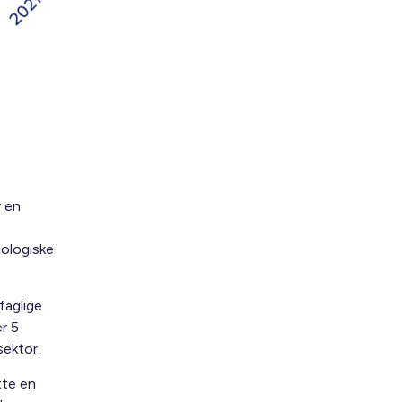
r en
ologiske
faglige
r 5
ektor.
tte en