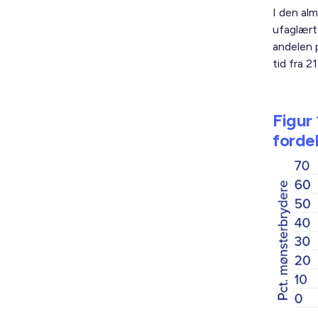
I den al
ufaglært
andelen 
tid fra 2
Figur
fordel