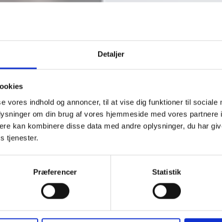
Detaljer
ookies
se vores indhold og annoncer, til at vise dig funktioner til sociale
oplysninger om din brug af vores hjemmeside med vores partnere 
ere kan kombinere disse data med andre oplysninger, du har giv
s tjenester.
der bryder den sociale uddannelsesarv i den al
Præferencer
Statistik
, vælger oftere SOSU-uddannelser og videregå
ddannelser i sammenligning med mønsterbryde
ke-almene sektor.