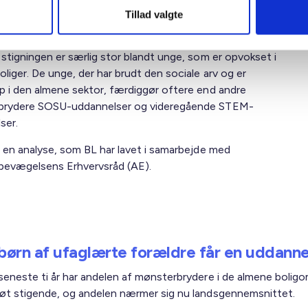
Tillad valgte
sesmobiliteten i Danmark har været stigende siden
 stigningen er særlig stor blandt unge, som er opvokset i
liger. De unge, der har brudt den sociale arv og er
p i den almene sektor, færdiggør oftere end andre
brydere SOSU-uddannelser og videregående STEM-
ser.
r en analyse, som BL har lavet i samarbejde med
bevægelsens Erhvervsråd (AE).
 børn af ufaglærte forældre får en uddanne
seneste ti år har andelen af mønsterbrydere i de almene bolig
øt stigende, og andelen nærmer sig nu landsgennemsnittet.