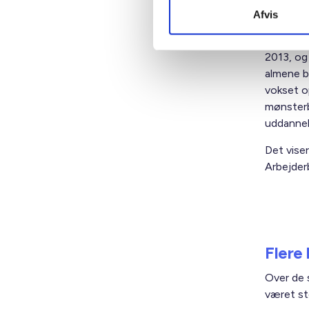
Afvis
Uddannel
2013, og
almene bo
vokset o
mønster
uddannel
Det vise
Arbejder
Flere
Over de 
været st