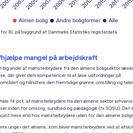
 for BL på baggrund af Danmarks Statistiks registerdata.
fhjælpe mangel på arbejdskraft
tlig andel af mønsterbrydere fra den almene boligsektor læse
se, der giver dem kompetencer til at løse udfordringer på
området og håndtere den fremtidige grønne omstilling og tekn
.
 hele 14 pct. af mønsterbrydere fra den almene sektor erhvervs
ser inden for omsorg, sundhed og pædagogik (fx SOSU). Det e
oint mere end hos mønsterbrydere uden for den almene boligs
ærre unge i det almene, som bliver mønsterbrydere ved at afslu