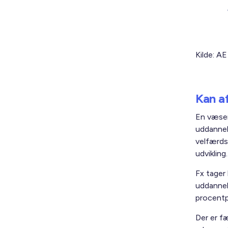
Kilde: AE
Kan a
En væsen
uddannel
velfærds
udvikling
Fx tager
uddannel
procentp
Der er f