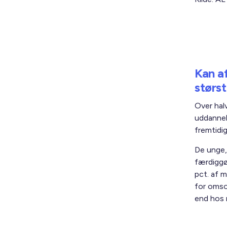
Kan a
størst
Over hal
uddannel
fremtidig
De unge,
færdiggø
pct. af 
for omso
end hos 
På samme