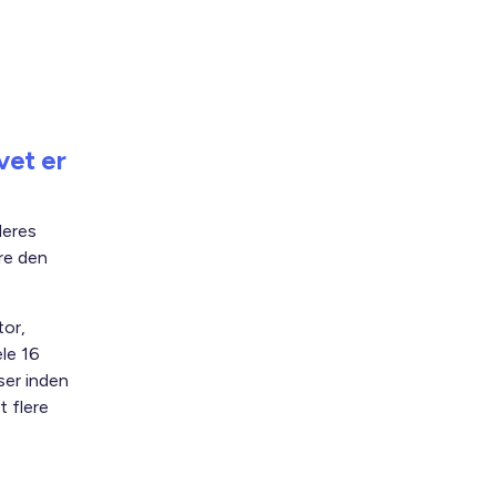
vet er
deres
re den
tor,
le 16
ser inden
 flere
sociale