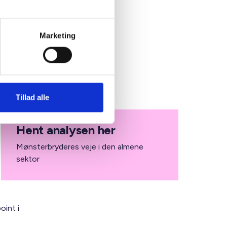
mene
Marketing
 inden
ælger
dt
Tillad alle
Hent analysen her
Mønsterbryderes veje i den almene
sektor
oint i