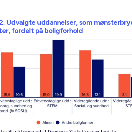
 2. Udvalgte uddannelser, som mønsterbry
ter, fordelt på boligforhold
 for BL på baggrund af Danmarks Statistiks registerdata.