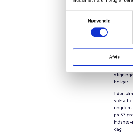
indsamlet fra din brug af dere
Samtykkevalg
Unge, 
Nødvendig
sektor
for su
en vid
mønste
Afvis
Uddannel
stigning
boliger.
I den al
vokset o
ungdomsu
på 57 pr
indsnævre
dag.