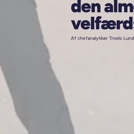
den alm
velfærd
Af chefanalytiker Troels Lun