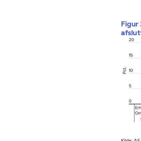
Figur
afslut
Kilde: AE