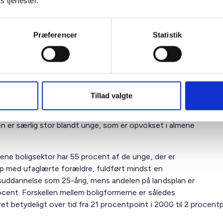
s tjenester.
der bryder den sociale uddannelsesarv i den al
Præferencer
Statistik
, vælger oftere såkaldte "velfærdsuddannelser"
ndheds- og uddannelsesområder. Andelen der v
eregående STEM-uddannelse er den samme blan
rbrydere på tværs af boformer.
Tillad valgte
sesmobiliteten i Danmark er steget siden 2013, og
en er særlig stor blandt unge, som er opvokset i almene
mene boligsektor har 55 procent af de unge, der er
p med ufaglærte forældre, fuldført mindst en
ddannelse som 25-årig, mens andelen på landsplan er
ocent. Forskellen mellem boligformerne er således
t betydeligt over tid fra 21 procentpoint i 2000 til 2 procentp