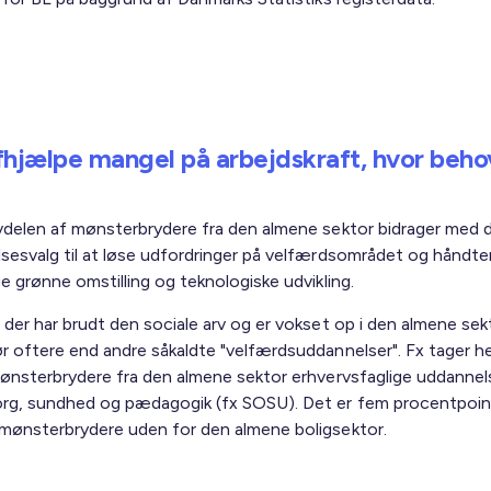
fhjælpe mangel på arbejdskraft, hvor beho
vdelen af mønsterbrydere fra den almene sektor bidrager med 
sesvalg til at løse udfordringer på velfærdsområdet og håndte
e grønne omstilling og teknologiske udvikling.
 der har brudt den sociale arv og er vokset op i den almene sek
r oftere end andre såkaldte "velfærdsuddannelser". Fx tager he
mønsterbrydere fra den almene sektor erhvervsfaglige uddannel
rg, sundhed og pædagogik (fx SOSU). Det er fem procentpoint
mønsterbrydere uden for den almene boligsektor.
 vis er andelen, der tager videregående uddannelser inden for 