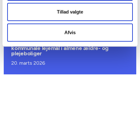
forsyningssvigt
Tillad valgte
08. juni 2026
Afvis
BL INFORMERER
Sundhedsreformens konsekvenser for
kommunale lejemål i almene ældre- og
plejeboliger
20. marts 2026