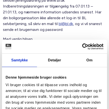
selvbetjeningsløsning på www.bl.dk.
Indberetningsløsningen er tilgængelig fra 07.01.13 –
21.01.13, og nærmere information udsendes snarest. Har
din boligorganisation ikke allerede et log-in til BL
selvbetjening, så skriv en mail til
bl@bl.dk
, og vi vil snarest
sende et brugernavn og password.
Med venlig hilsen
Bent Madsen / Merete Frese
Samtykke
Detaljer
Om
Kontakt
Denne hjemmeside bruger cookies
Bent Madsen
Vi bruger cookies til at tilpasse vores indhold og
Adm. direktør
annoncer, til at vise dig funktioner til sociale medier og til
Tlf: 28 88 18 77
at analysere vores trafik. Vi deler også oplysninger om
Mail: bma@bl.dk
din brug af vores hjemmeside med vores partnere inden
for sociale medier og analysepartnere. Vores partnere