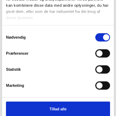
kan kombinere disse data med andre oplysninger, du har
givet dem, eller som de har indsamlet fra din brug af
deres tjenester.
Samtykkevalg
Nødvendig
Relateret indhold
Viden
Præferencer
BL INFORMERER
Statistik
Nye krav om fjernaflæste målere – alle
ejendomme skal være klar senest 1. januar
2027
Marketing
08. juni 2026
BL INFORMERER
Tillad alle
Ansvar for nødforsyning i plejeboliger ved