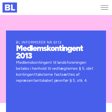
Genveje
Find medarbejder
Kurser og arrangementer
BL INFORMERER NR.6112
Medlemskontingent
Jobportalen
2013
MitBL
Medlemskontingent til landsforeningen
betales i henhold til vedtægternes § 5, idet
kontingenttaksterne fastsættes af
repræsentantskabet jævnfør § 5, stk. 4.