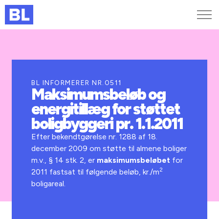
Genveje
Find medarbejder
Kurser og arrangementer
BL INFORMERER NR.0511
Maksimumsbeløb og
Jobportalen
energitillæg for støttet
MitBL
boligbyggeri pr. 1.1.2011
Efter bekendtgørelse nr. 1288 af 18.
december 2009 om støtte til almene boliger
m.v., § 14 stk. 2, er
maksimumsbeløbet
for
2
2011 fastsat til følgende beløb, kr./m
boligareal.