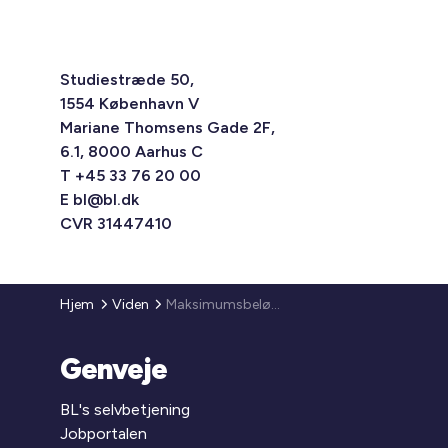
Studiestræde 50,
1554 København V
Mariane Thomsens Gade 2F,
6.1, 8000 Aarhus C
T +45 33 76 20 00
E
bl@bl.dk
CVR 31447410
Hjem
Viden
Maksimumsbeløb og energitillæg for støttet boligbyggeri pr. 1.1.2011
Genveje
BL's selvbetjening
Jobportalen