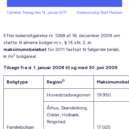
Oprettet: fredag den 14. januar 2011
Sideansvarlig: Bent Madsen
Efter bekendtgørelse nr. 1288 af 18. december 2009 om
støtte til almene boliger m.v., § 14 stk. 2, er
maksimumsbeløbet
for 2011 fastsat til følgende beløb,
2
kr./m
boligareal:
Tilsagn fra d. 1. januar 2008 til og med 30. juni 2009
1)
Boligtype
Region
Maksimumsbe
Hovedstadsregionen
19.950
Århus, Skanderborg,
Odder, Holbæk,
Ringsted,
Familieboliger
17.020