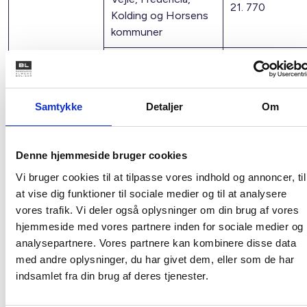
21. 770
Kolding og Horsens
kommuner
Øvrig provins
20.540
1) Hovedstadsregionen omfatter Københavns og
Samtykke
Detaljer
Om
Frederiksberg kommuner samt kommuner i de tidligere
Københavns, Frederiksborg og Roskilde amter samt Stevns
Denne hjemmeside bruger cookies
kommune. Øvrig provins omfatter kommuner, som ikke er
kommuner i Hovedstadsregionen eller Århus, Skanderborg,
Vi bruger cookies til at tilpasse vores indhold og annoncer, til
Odder, Holbæk, Ringsted, Slagelse, Sorø, Næstved og
at vise dig funktioner til sociale medier og til at analysere
Faxe kommuner.
vores trafik. Vi deler også oplysninger om din brug af vores
hjemmeside med vores partnere inden for sociale medier og
2) Hovedstadsregionen omfatter Københavns og
analysepartnere. Vores partnere kan kombinere disse data
Frederiksberg kommuner samt kommuner i de tidligere
med andre oplysninger, du har givet dem, eller som de har
Københavns, Frederiksborg og Roskilde amter samt Stevns
indsamlet fra din brug af deres tjenester.
kommune. Øvrig provins omfatter kommuner, som ikke er
kommuner i Hovedstadsregionen eller Århus, Skanderborg,