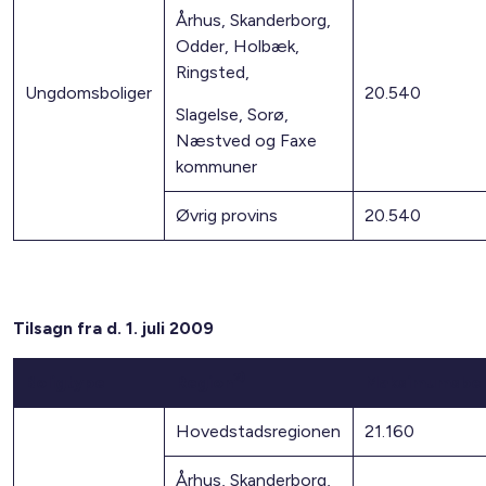
Århus, Skanderborg,
Odder, Holbæk,
Ringsted,
Ungdomsboliger
20.540
Slagelse, Sorø,
Næstved og Faxe
kommuner
Øvrig provins
20.540
Tilsagn fra d. 1. juli 2009
2)
Boligtype
Region
Maksimumsbe
Hovedstadsregionen
21.160
Århus, Skanderborg,