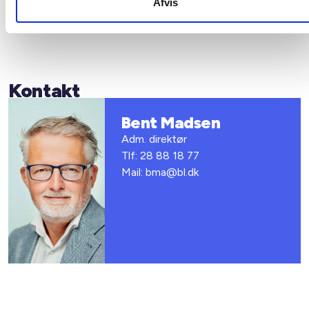
Afvis
Bent Madsen og Keld Adsbøl
Kontakt
Bent Madsen
Adm. direktør
Tlf: 28 88 18 77
Mail: bma@bl.dk