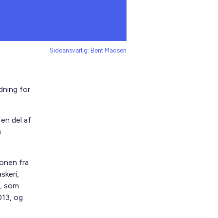
Sideansvarlig: Bent Madsen
dning for
en del af
e
onen fra
skeri,
m, som
013, og