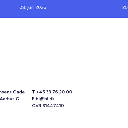
08. juni 2026
20
msens Gade
T +45 33 76 20 00
 Aarhus C
E
bl@bl.dk
CVR 31447410