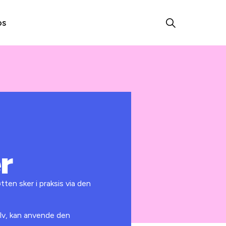
os
r
ten sker i praksis via den
lv, kan anvende den