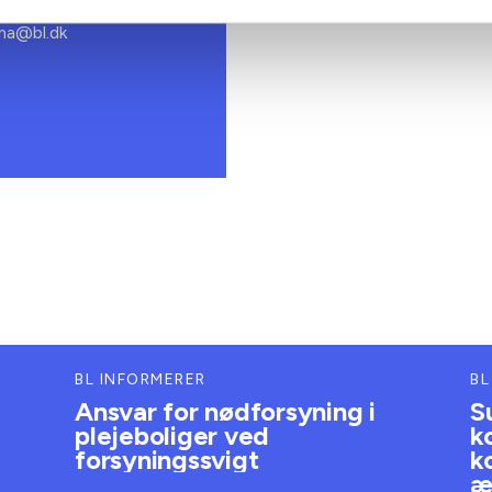
 88 18 77
bma@bl.dk
BL INFORMERER
BL
Ansvar for nødforsyning i
S
plejeboliger ved
k
forsyningssvigt
k
æ