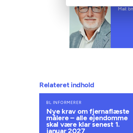
Tlf: 28
Mail: 
Relateret indhold
BL INFORMERER
Nye krav om fjernaflæste
målere – alle ejendomme
skal være klar senest 1.
januar 2027