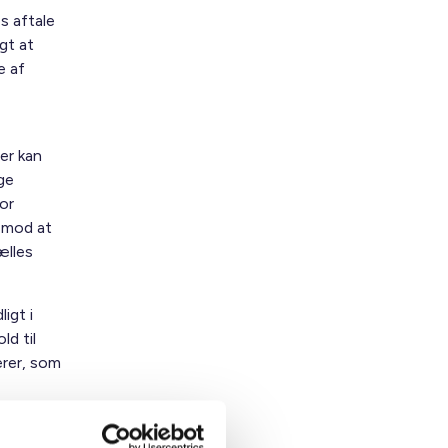
es aftale
gt at
e af
ger kan
ge
for
 mod at
ælles
igt i
ld til
erer, som
kkerhed,