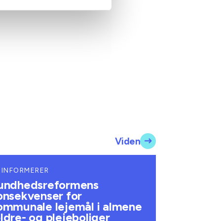
Viden
 INFORMERER
undhedsreformens
onsekvenser for
ommunale lejemål i almene
ldre- og plejeboliger