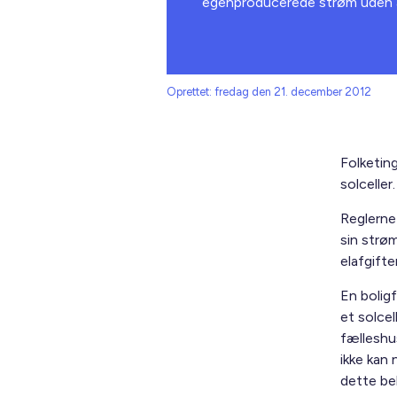
egenproducerede strøm uden at
Oprettet: fredag den 21. december 2012
Folketin
solceller
Reglerne
sin strø
elafgifte
En bolig
et solcel
fælleshu
ikke kan 
dette bel