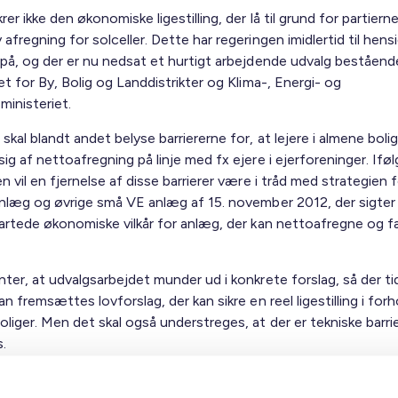
rer ikke den økonomiske ligestilling, der lå til grund for partiern
afregning for solceller. Dette har regeringen imidlertid til hensi
 på, og der er nu nedsat et hurtigt arbejdende udvalg beståend
et for By, Bolig og Landdistrikter og Klima-, Energi- og
ministeriet.
skal blandt andet belyse barriererne for, at lejere i almene boli
ig af nettoafregning på linje med fx ejere i ejerforeninger. Iføl
n vil en fjernelse af disse barrierer være i tråd med strategien 
anlæg og øvrige små VE anlæg af 15. november 2012, der sigter
sartede økonomiske vilkår for anlæg, der kan nettoafregne og f
ter, at udvalgsarbejdet munder ud i konkrete forslag, så der tidl
an fremsættes lovforslag, der kan sikre en reel ligestilling i forho
liger. Men det skal også understreges, at der er tekniske barri
s.
r der således en utilfredsstillende situation præget af stor usi