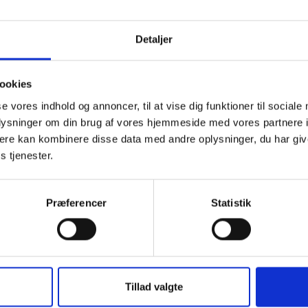
 netop vedtagne lovgivning om solceller i mange tilfælde ikke e
ig for boligorganisationer, men hvor der som nævnt inden for 
periode arbejdes på at give ordningen den fornødne økonomi.
Detaljer
r tilbage med mere information, når der vides mere om det vider
 kan der på BL’s hjemmeside læses mere detaljeret om den vedt
ookies
ler.
se vores indhold og annoncer, til at vise dig funktioner til sociale
ig hilsen
oplysninger om din brug af vores hjemmeside med vores partnere 
ere kan kombinere disse data med andre oplysninger, du har giv
dsen / Frans Clemmesen
s tjenester.
Præferencer
Statistik
t Madsen
Tillad valgte
rektør