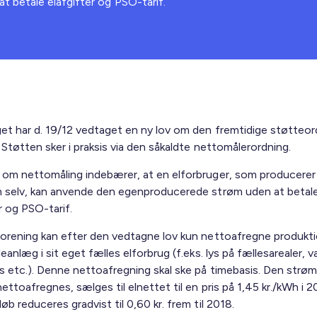
 betale elafgifter og PSO-tarif.
get har d. 19/12 vedtaget en ny lov om den fremtidige støtteor
. Støtten sker i praksis via den såkaldte nettomålerordning.
 om nettomåling indebærer, at en elforbruger, som producerer 
m selv, kan anvende den egenproducerede strøm uden at betal
r og PSO-tarif.
forening kan efter den vedtagne lov kun nettoafregne produkti
leanlæg i sit eget fælles elforbrug (f.eks. lys på fællesarealer, va
s etc.). Denne nettoafregning skal ske på timebasis. Den strø
nettoafregnes, sælges til elnettet til en pris på 1,45 kr./kWh i 2
øb reduceres gradvist til 0,60 kr. frem til 2018.