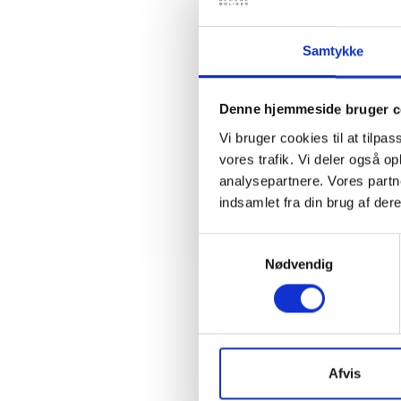
hvor den
anvendel
kortere 
Samtykke
Vi vende
I øvrigt
Denne hjemmeside bruger c
om solcel
Vi bruger cookies til at tilpas
Med venl
vores trafik. Vi deler også 
analysepartnere. Vores partn
Bent Ma
indsamlet fra din brug af dere
Samtykkevalg
Nødvendig
Kontakt
Ben
Afvis
Adm. di