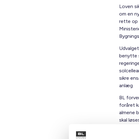
Loven sik
om en ny 
rette op
Ministeri
Bygnings
Udvalget 
benytte s
regeringe
solcelle
sikre en
anlæg.
BL forven
foråret k
almene bo
skal løse
Lige nu e