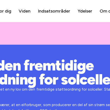
or dig
Viden
Indsatsområder
Ydelser
Om 
den fremtidige
dning for solcelle
et en ny lov om den fremtidige støtteordning for solceller. Støt
ærer, at en elforbruger, som producerer en del af sin strøm se