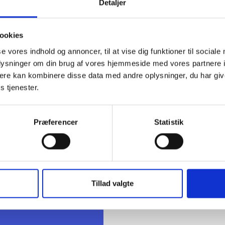
Detaljer
er boligområder med mulighed for at udnytte reglerne om kombi
g udgør 56 boligområder. Listen over boligområder kan ses
her
.
ookies
ig hilsen
se vores indhold og annoncer, til at vise dig funktioner til sociale
sen / Carina Seifert
oplysninger om din brug af vores hjemmeside med vores partnere 
ere kan kombinere disse data med andre oplysninger, du har giv
s tjenester.
Præferencer
Statistik
t Madsen
rektør
 88 18 77
Tillad valgte
bma@bl.dk