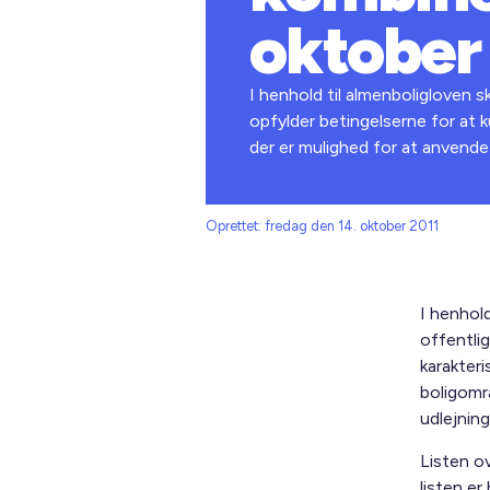
oktober
I henhold til almenboligloven s
opfylder betingelserne for at
der er mulighed for at anvende
Oprettet: fredag den 14. oktober 2011
I henhold
offentlig
karakter
boligomr
udlejnin
Listen o
listen er