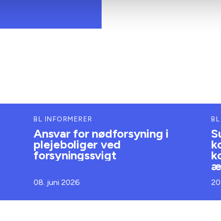
BL INFORMERER
BL
Ansvar for nødforsyning i
S
plejeboliger ved
k
forsyningssvigt
k
æ
08. juni 2026
20