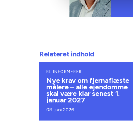
Relateret indhold
BL INFORMERER
Nye krav om fjernaflæste
målere – alle ejendomme
skal være klar senest 1.
januar 2027
08. juni 2026