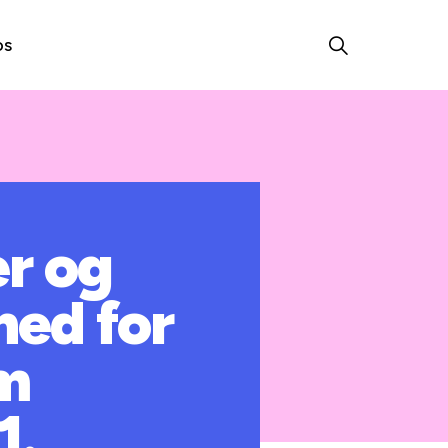
os
er og
ed for
om
1.