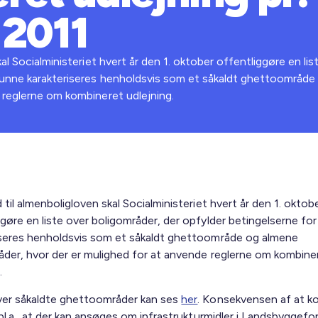
 2011
kal Socialministeriet hvert år den 1. oktober offentliggøre en li
 kunne karakteriseres henholdsvis som et såkaldt ghettoområde
 reglerne om kombineret udlejning.
 til almenboligloven skal Socialministeriet hvert år den 1. oktob
gøre en liste over boligområder, der opfylder betingelserne for
iseres henholdsvis som et såkaldt ghettoområde og almene
åder, hvor der er mulighed for at anvende reglerne om kombine
g.
ver såkaldte ghettoområder kan ses
her
. Konsekvensen af at 
 bl.a., at der kan ansøges om infrastrukturmidler i Landsbyggef