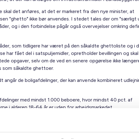
 skal det anføres, at det er markeret fra den nye minister, at
sen "ghetto" ikke bør anvendes. I stedet tales der om "særligt
åder, og i den forbindelse pågår også overvejelser omkring defi
åder, som tidligere har været på den såkaldte ghettoliste og i 
se har fået del i satspuljemidler, opretholder bevillingen og ska
nyttede opgaver, selv om de ved en senere opgørelse ikke længer
s som såkaldte ghettoer.
dt angår de boligafdelinger, der kan anvende kombineret udlejni
afdelinger med mindst 1.000 beboere, hvor mindst 40 pct. af
rne i alderen 18-64 år er uden for arbejdsmarkedet
afdelinger med mindst 5.000 beboere, hvor mindst 30 pct. af
rne er uden for arbejdsmarkedet.
ver ghettoområder udgør, pr. oktober 2011, 28 områder, og de