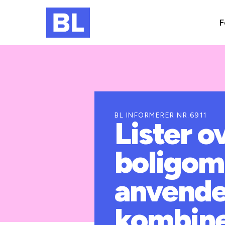
F
BL INFORMERER NR.6911
Lister 
boligom
anvende
kombiner