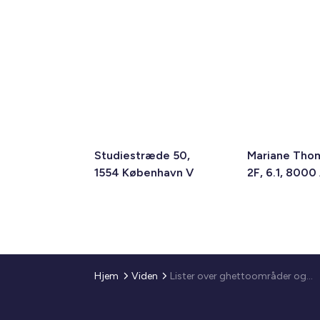
Studiestræde 50,
Mariane Tho
1554 København V
2F, 6.1, 8000
Hjem
Viden
Lister over ghettoområder og boligområder med mulighed for anvendelse af reglerne om kombineret udlejning pr. 1. oktober 2011