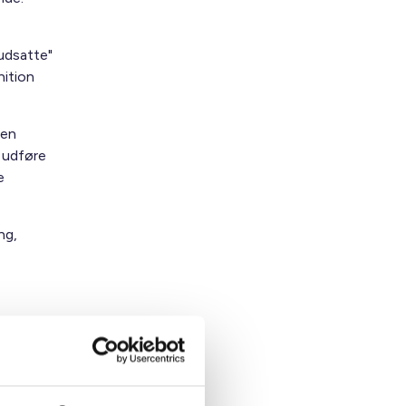
 udsatte"
nition
den
l udføre
e
ng,
n nye