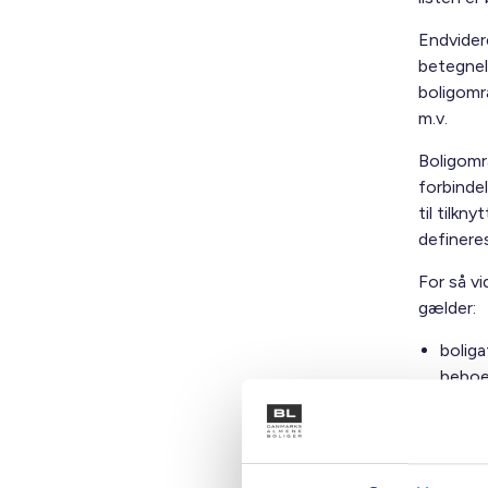
Endvidere
betegnel
boligomr
m.v.
Boligomr
forbindel
til tilk
definere
For så vi
gælder:
bolig
beboe
bolig
beboe
Listen o