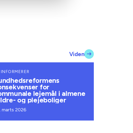
Viden
 INFORMERER
undhedsreformens
onsekvenser for
ommunale lejemål i almene
ldre- og plejeboliger
. marts 2026