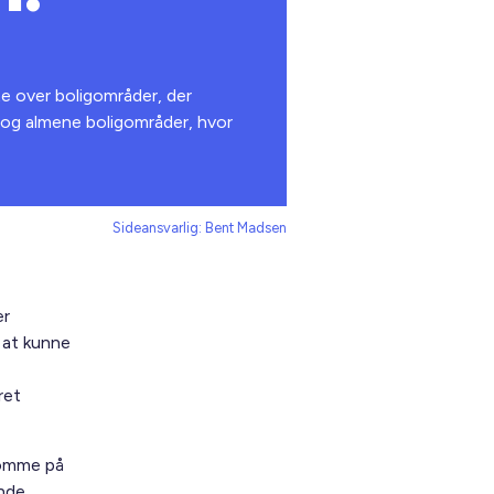
ste over boligområder, der
 og almene boligområder, hvor
Sideansvarlig: Bent Madsen
er
 at kunne
ret
komme på
onde.