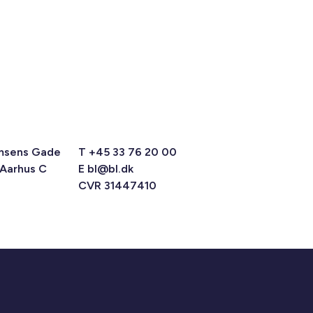
msens Gade
T +45 33 76 20 00
 Aarhus C
E
bl@bl.dk
CVR 31447410