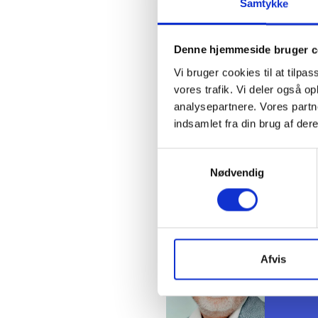
Samtykke
liste ov
udlejnin
Denne hjemmeside bruger c
Med venl
Vi bruger cookies til at tilpas
Bent Mad
vores trafik. Vi deler også 
analysepartnere. Vores partn
indsamlet fra din brug af dere
Samtykkevalg
Kontakt
Nødvendig
Ben
Adm. di
Tlf: 28
Afvis
Mail: 