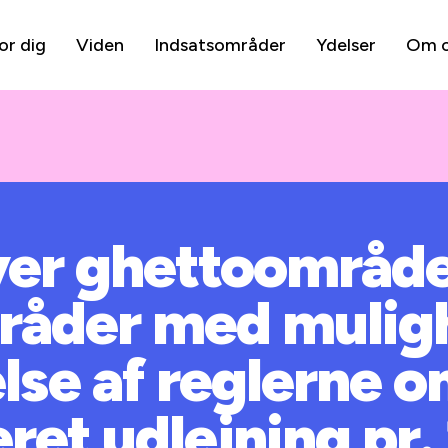
or dig
Viden
Indsatsområder
Ydelser
Om 
over ghettoområd
råder med muligh
lse af reglerne 
et udlejning pr. 