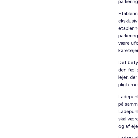
parkering
Etablerin
eksklusiv
etablerin
parkering
være ufo
køretøje
Det betyd
den fælle
lejer, de
pligtern
Ladepunk
på samme
Ladepunk
skal være
og af e