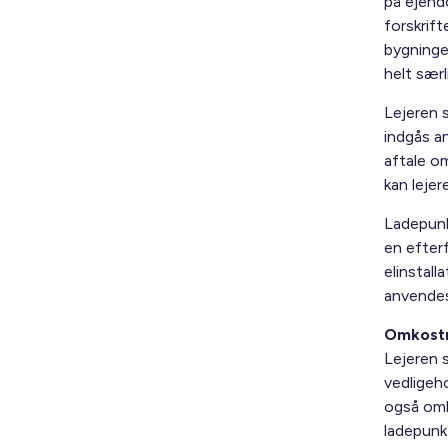
på ejend
forskrift
bygningen
helt sær
Lejeren s
indgås a
aftale om
kan lejer
Ladepunk
en efter
elinstall
anvendes
Omkostni
Lejeren s
vedligeh
også omko
ladepunkt