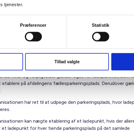
s tjenester.
latørvirksomhed i forbindelse med etableringen.
rer ikke et krav om, at boligorganisation indhenter tilbud på r
r fastsættelsen af beløbet. Det må forventes, at sikkerhedsstil
Præferencer
Statistik
 vil variere alt efter lokalitet, valg af autoriseret elinstallatørv
an ikke opsætte et ladepunkt, hvis lejer og boligorganisation ik
ge om sikkerhedsstillelsens størrelse.
Tillad valgte
for ladepunkter som lejer vil etablere på fællesparkerings
nde vilkår og forpligtelser gælder også for ladepunkter, som le
t etablere på afdelingens fællesparkeringsplads. Derudover gæl
e:
anisationen har ret til at udpege den parkeringsplads, hvor lad
leres.
nisationen kan nægte etablering af et ladepunkt, hvis der aller
t et ladepunkt for hver tiende parkeringsplads på det samlede