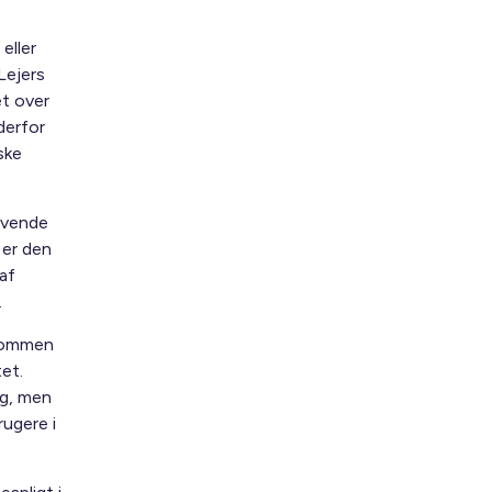
eller
Lejers
et over
 derfor
ske
anvende
 er den
af
.
ndommen
et.
ng, men
rugere i