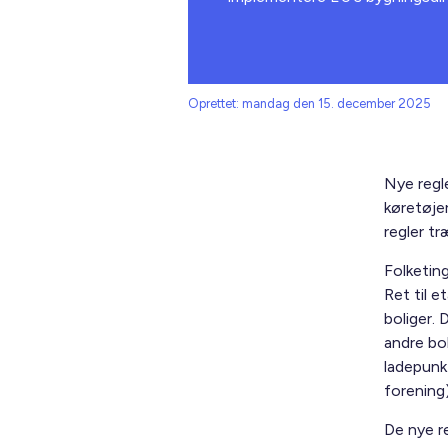
Oprettet: mandag den 15. december 2025
Nye regle
køretøje
regler tr
Folketin
Ret til e
boliger. 
andre bol
ladepunkt
forening
De nye re