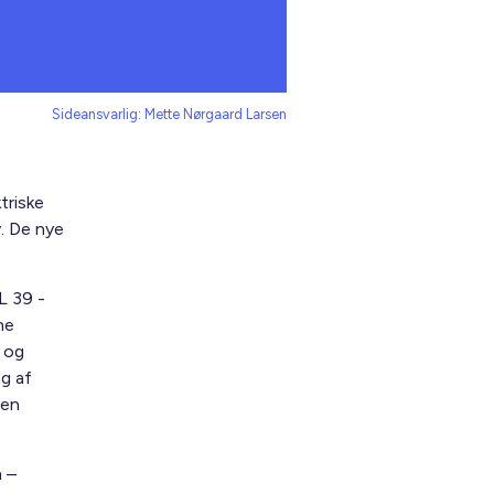
Sideansvarlig: Mette Nørgaard Larsen
triske
. De nye
L 39 -
ne
r og
ng af
 en
n –