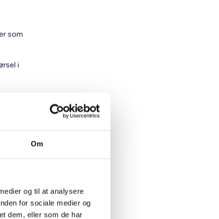
ger som
rsel i
g eller
.
 et
Om
ved
 medier og til at analysere
jers
inden for sociale medier og
et dem, eller som de har