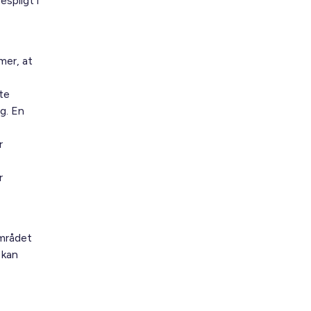
spligt i
mer, at
te
ug. En
r
r
området
 kan