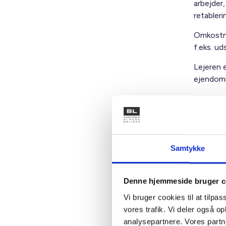
arbejder
retabler
Omkostni
f.eks. ud
Lejeren e
ejendom
Lejeren e
retableri
Lejer ska
eventuel
Samtykke
Ved »for
boligorga
Denne hjemmeside bruger c
fraflytni
Vi bruger cookies til at tilpas
udgangsp
vores trafik. Vi deler også 
eventuel
analysepartnere. Vores partn
boligorga