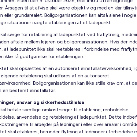
ommen inden den 9. oktober 2025, eller imod offentligretlige
er. Årsagen til at afvise skal være objektiv og med en klar tilknytn
 eller grundarealet. Boligorganisationen kan altså alene i nogle
lige situationer nægte etableringen af et ladepunkt.
kal sørge for retablering af ladepunktet ved fraflytning, medmi
nden aftale mellem lejeren og boligorganisationen. Hvis der ind
, at ladepunktet ikke skal reetableres i forbindelse med fraflyt
en ikke få godtgørelse for etableringen.
tet skal opsættes af en autoriseret elinstallatørvirksomhed, l
følgende retablering skal udføres af en autoriseret
atørvirksomhed. Boligorganisationen kan ikke stille krav om, at de
 en bestemt elinstallatør.
nger, ansvar og sikkerhedsstillelse
kal betale samtlige omkostninger til etablering, renholdelse,
oldelse, anvendelse og retablering af ladepunktet. Dette indbef
stningerne til arbejder på ledninger i eller over arealer i områd
et skal etableres, herunder flytning af ledninger i forbindelse