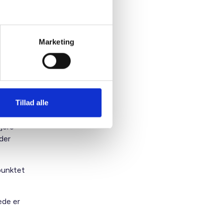
etablering
lelsens
Marketing
irksomhed
ke kan
Tillad alle
arealer
jere
der
epunktet
ede er