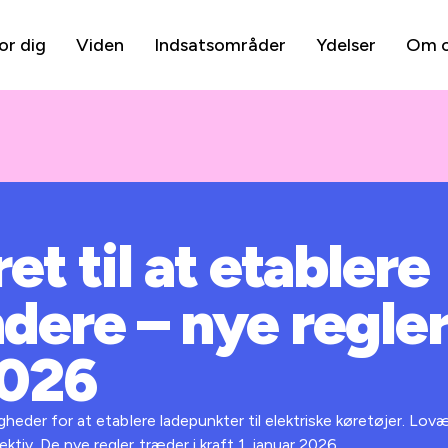
or dig
Viden
Indsatsområder
Ydelser
Om 
et til at etablere
dere – nye regler 
2026
igheder for at etablere ladepunkter til elektriske køretøjer. Lov
tiv. De nye regler træder i kraft 1. januar 2026.