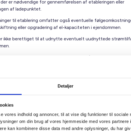
, der er nødvendige for gennemførelsen af etableringen eller
ingen af ladepunktet.
nger til etablering omfatter også eventuelle følgeomkostnin
skiftning eller opgradering af el-kapaciteten i ejendommen.
r ikke berettiget til at udnytte eventuelt uudnyttede strømtilfø
men.
r erstatningsansvarlig for skade, der er forårsaget ved etablerin
ng af ladepunktet eller i forbindelse med brugen af ladepunktet
l stille fornøden sikkerhed for reetablering og sikkerhed for for
t erstatningsansvar.
Detaljer
nøden« forstås et beløb, der må anses for at svare til
nisations eventuelle omkostninger til retableringen, hvis lejer 
ookies
ngen ikke opfylder sin retableringspligt. Der skal derfor tages
se vores indhold og annoncer, til at vise dig funktioner til sociale
unkt i boligorganisations forventede omkostninger og ikke i le
oplysninger om din brug af vores hjemmeside med vores partnere 
le forventede omkostninger, der kan være lavere end
ere kan kombinere disse data med andre oplysninger, du har giv
nisations, som følge af lejers aftale med en autoriseret