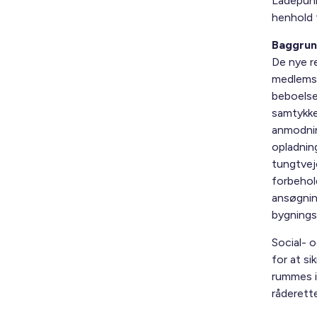
Ladepunkt
henhold t
Baggrun
De nye r
medlemss
beboelse
samtykke 
anmodnin
opladning
tungtvej
forbehol
ansøgnin
bygningse
Social- o
for at si
rummes i
råderett