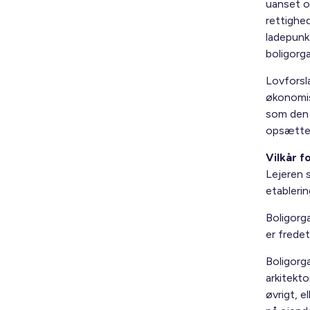
uanset om
rettighed
ladepunkt
boligorg
Lovforsl
økonomis
som den 
opsætte 
Vilkår f
Lejeren 
etableri
Boligorg
er frede
Boligorg
arkitekt
øvrigt, e