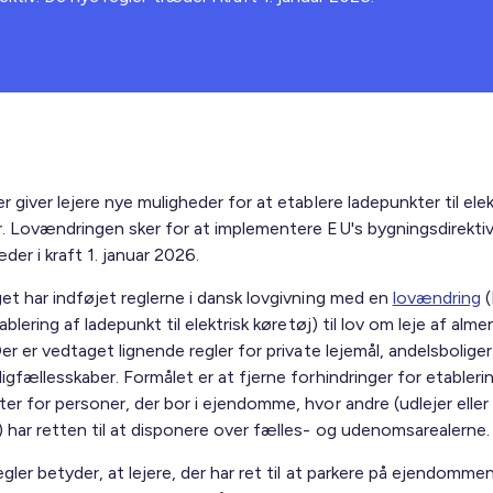
r giver lejere nye muligheder for at etablere ladepunkter til elek
r. Lovændringen sker for at implementere EU's bygningsdirektiv
æder i kraft 1. januar 2026.
get har indføjet reglerne i dansk lovgivning med en
lovændring
(
tablering af ladepunkt til elektrisk køretøj) til lov om leje af alme
Der er vedtaget lignende regler for private lejemål, andelsbolige
igfællesskaber. Formålet er at fjerne forhindringer for etableri
er for personer, der bor i ejendomme, hvor andre (udlejer eller
) har retten til at disponere over fælles- og udenomsarealerne.
gler betyder, at lejere, der har ret til at parkere på ejendomme