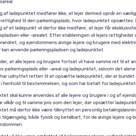
sareal.
g af ladepunktet medfører ikke, at lejer dermed opnår en særlig 
 rettighed til den parkeringsplads, hvor ladepunktet opsættes. 
g af et ladepunkt vil derfor ikke medføre, at lejer får eksklusivit
spladsen eller -arealet. Efter etableringen vil lejers rettigheder
randret, og ejendommens øvrige lejere og brugere med elektri
r kan anvende parkeringspladsen og ladepunktet.
er, at alle lejere og brugere fortsat vil have samme ret til at 
s parkeringsplads eller -areal og ladepunktet, selvom det alene
r har udnyttet retten til at opsætte ladepunktet, der er bundet 
e i henhold til bestemmelsen, og som har betalt for ladepunktet
tet skal kunne anvendes af alle lejere og brugere i og af eje
 vilkår og til samme pris som den lejer, der opsætter ladepunkt
tet må derfor ikke være tilknyttet en personlig betalingsløsni
 tilgængelig, både fysisk og betalbart, for de øvrige lejere og b
jendommen.