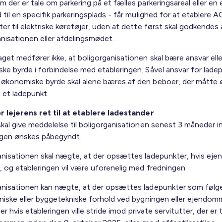
 der er tale om parkering på et fælles parkeringsareal eller en 
 til en specifik parkeringsplads - får mulighed for at etablere A
er til elektriske køretøjer, uden at dette først skal godkendes 
anisationen eller afdelingsmødet.
aget medfører ikke, at boligorganisationen skal bære ansvar ell
ke byrde i forbindelse med etableringen. Såvel ansvar for lade
økonomiske byrde skal alene bæres af den beboer, der måtte 
et ladepunkt.
or lejerens ret til at etablere ladestander
skal give meddelelse til boligorganisationen senest 3 måneder i
ngen ønskes påbegyndt.
anisationen skal nægte, at der opsættes ladepunkter, hvis e
t, og etableringen vil være uforenelig med fredningen.
anisationen kan nægte, at der opsættes ladepunkter som følg
oniske eller byggetekniske forhold ved bygningen eller ejendom
ller hvis etableringen ville stride imod private servitutter, der er 