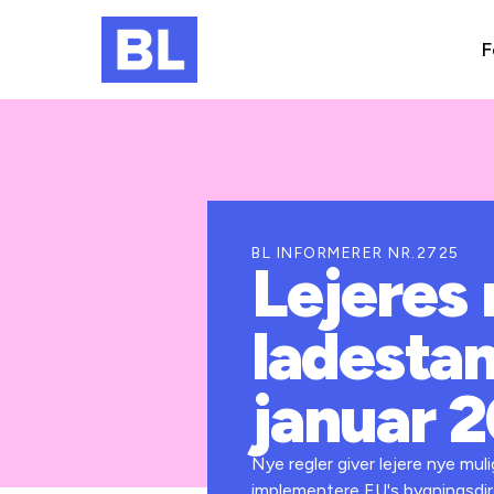
F
BL INFORMERER NR.2725
Lejeres r
ladestan
januar 
Nye regler giver lejere nye mul
implementere EU's bygningsdirek