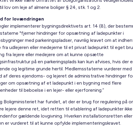
et vil ikke være omfattet af boligorganisations vedligeholdelse
il lov om leje af almene boliger § 24, stk. 1 og 2.
d for lovændringen
egler implementerer bygningsdirektivets art. 14 (8), der bestem
taterne "fjerner hindringer for opsætning af ladepunkter i
sbygninger med parkeringspladser, navnlig kravet om at indhen
fra udlejeren eller medejerne til et privat ladepunkt til eget br
g fra lejere eller medejere om at kunne opsætte
sinfrastruktur på en parkeringsplads kan kun afvises, hvis der e
ende og legitime grunde hertil. Medlemsstaterne vurderer med
d af deres ejendoms- og lejeret de administrative hindringer fo
ger om opsætning af et ladepunkt i en bygning med flere
nheder til beboelse i en lejer- eller ejerforening.”
g Boligministeriet har fundet, at der er brug for regulering på 
kre lejere denne ret, idet retten til etablering af ladepunkter ikke
ndenfor gældende lovgivning. Hverken installationsretten eller
en er vurderet til at kunne opfylde implementeringskravet.