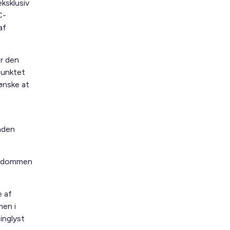
eksklusiv
C-
af
er den
punktet
ønske at
nden
jendommen
e af
men i
tinglyst