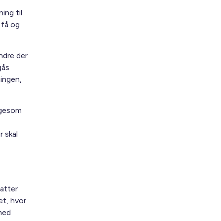
ing til
 få og
ndre der
gås
ningen,
igesom
r skal
atter
et, hvor
 med