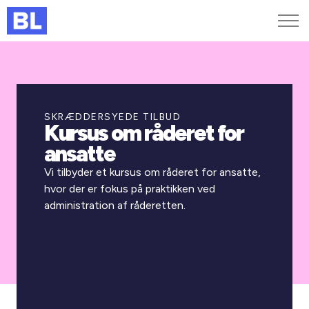
Genveje
Find medarbejder
Kurser og arrangementer
SKRÆDDERSYEDE TILBUD
Kursus om råderet for
Jobportalen
ansatte
MitBL
Vi tilbyder et kursus om råderet for ansatte,
hvor der er fokus på praktikken ved
administration af råderetten.