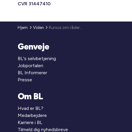
CVR 31447410
Hjem
Viden
Kursus om råderet for ansatte
Genveje
BL's selvbetjening
Jobportalen
BL Informerer
Presse
Om BL
Hvad er BL?
Medarbejdere
Karriere i BL
Tilmeld dig nyhedsbreve