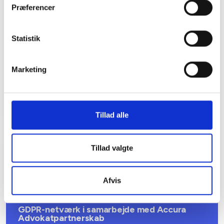
Præferencer
Birgitte Foged
Christensen
Statistik
Konsulent
Tlf: 28 88 18 78
Mail: bfc@bl.dk
Marketing
Tillad alle
Tillad valgte
Relateret indhold
Viden
Afvis
SKRÆDDERSYEDE TILBUD
GDPR-netværk i samarbejde med Accura
Advokatpartnerskab