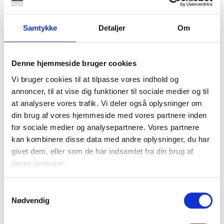
Deltagerantal: max. 15 deltagere
Prisen for kurset (standardforløb på 4 timer) er 14.000 kr.
Samtykke
Detaljer
Om
Hertil kommer transportomkostninger for konsulent (+ evt.
overnatning)
Forløbet kan tilpasses efter rekvirentens ønsker. Prisen i
Denne hjemmeside bruger cookies
den forbindelse skal aftales.
Boligorganisationen stiller lokaler og forplejning til rådighed.
Vi bruger cookies til at tilpasse vores indhold og
annoncer, til at vise dig funktioner til sociale medier og til
Få mere viden
at analysere vores trafik. Vi deler også oplysninger om
din brug af vores hjemmeside med vores partnere inden
Når man er lejer i en almen bolig, har man
for sociale medier og analysepartnere. Vores partnere
forskellige rettigheder. Læs om lejers ret til at
kan kombinere disse data med andre oplysninger, du har
foretage installationer samt indvendige ændringer
givet dem, eller som de har indsamlet fra din brug af
i boligen
lige her.
deres tjenester.
Samtykkevalg
Nødvendig
Kontakt