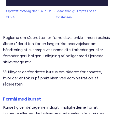
Oprettet: torsdag den 1. august
Sideansvarlig: Birgitte Foged
2024
Christensen
Reglerne om råderetten er forholdsvis enkle - men i praksis
åbner råderetten for en lang række overvejelser om
håndtering af eksempelvis uanmeldte forbedringer eller
forandringer i boligen, udlejning af boliger med fjernede
skillevægge mv.
Vi tilbyder derfor dette kursus om råderet for ansatte,
hvor der er fokus på praktikken ved administration af
råderetten.
Formål med kurset
Kurset giver deltagerne indsigt i mulighederne for at
forbedre eller ændre boligerne med særlig fokus på den