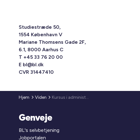
Studiestræde 50,
1554 København V
Mariane Thomsens Gade 2F,
6.1, 8000 Aarhus C
T +45 33 76 20 00
E
bl@bl.dk
CVR 31447410
Hjem
Viden
Kursus i administrationens rolle ved afdelingsmøder
Genveje
BL's selvbetjening
Jobportalen