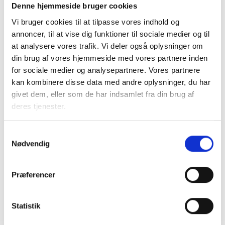
og koster 14.000 kr.(momsfrit). Hertil kommer transport
Denne hjemmeside bruger cookies
for konsulent (+ evt. overnatning). Kurset kan tilpasses
Vi bruger cookies til at tilpasse vores indhold og
efter rekvirentens ønsker – prisen skal i så fald aftales.
annoncer, til at vise dig funktioner til sociale medier og til
at analysere vores trafik. Vi deler også oplysninger om
Kurset udbydes også som åbent kursus for ansatte. Find
din brug af vores hjemmeside med vores partnere inden
det i
vores kursuskalender.
for sociale medier og analysepartnere. Vores partnere
kan kombinere disse data med andre oplysninger, du har
Kontakt
givet dem, eller som de har indsamlet fra din brug af
deres tjenester.
Tinus Lassen
Konsulent
Samtykkevalg
Tlf: 61 22 04 65
Nødvendig
Mail: tla@bl.dk
Præferencer
Statistik