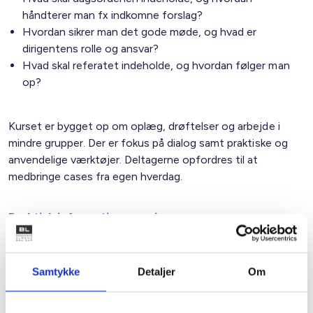
håndterer man fx indkomne forslag?
Hvordan sikrer man det gode møde, og hvad er
dirigentens rolle og ansvar?
Hvad skal referatet indeholde, og hvordan følger man
op?
Kurset er bygget op om oplæg, drøftelser og arbejde i
mindre grupper. Der er fokus på dialog samt praktiske og
anvendelige værktøjer. Deltagerne opfordres til at
medbringe cases fra egen hverdag.
Praktisk information og pris
Kurset varer 4 timer og kan placeres på såvel hverdage
som weekender. Boligorganisationen stiller lokale og
Samtykke
Detaljer
Om
forplejning til rådighed.
Kurset gennemføres som standard for max. 20 deltagere