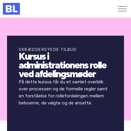
Genveje
Find medarbejder
Kurser og arrangementer
SKRÆDDERSYEDE TILBUD
Kursus i
Jobportalen
administrationens rolle
MitBL
ved afdelingsmøder
På dette kursus får du et samlet overblik
over processen og de formelle regler samt
en forståelse for rollefordelingen mellem
beboerne, de valgte og de ansatte.