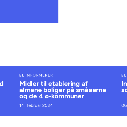
BL INFORMERER
BL
ud
Midler til etablering af
I
almene boliger på småøerne
s
og de 4 ø-kommuner
14. februar 2024
06