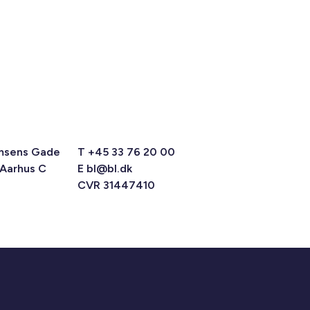
msens Gade
T +45 33 76 20 00
 Aarhus C
E
bl@bl.dk
CVR 31447410