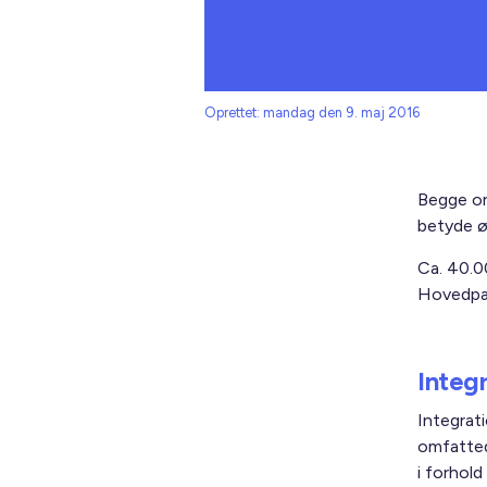
Oprettet: mandag den 9. maj 2016
Begge or
betyde øk
Ca. 40.00
Hovedpar
Integ
Integrat
omfatted
i forhold