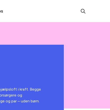
os
jælpsloft i kraft. Begge
forsørgere og
ige og par – uden børn.