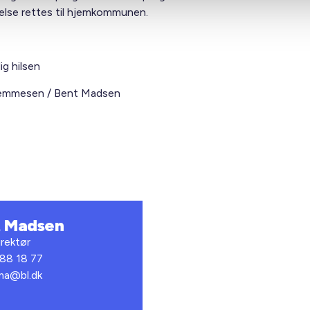
lse rettes til hjemkommunen.
ig hilsen
lemmesen / Bent Madsen
t Madsen
rektør
 88 18 77
bma@bl.dk