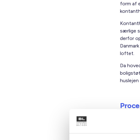
form af 
kontanth
Kontanth
særlige s
derfor o
Danmark 
loftet.
Da hoved
boligstø
huslejen 
Proce
Processe
styr på, 
berørte. 
man ikke