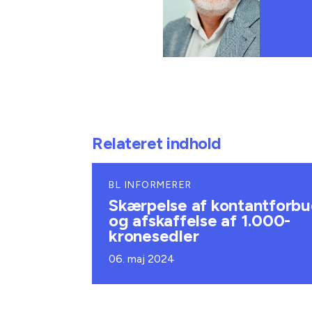
Relateret indhold
BL INFORMERER
Skærpelse af kontantforb
og afskaffelse af 1.000-
kronesedler
06. maj 2024