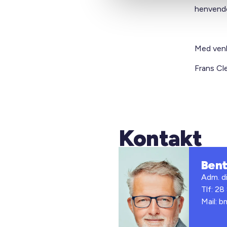
henvende
Med venl
Frans C
Kontakt
Ben
Adm. di
Tlf: 28
Mail: 