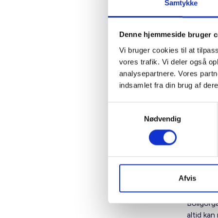
Samtykke
at anven
Den 15. s
Denne hjemmeside bruger c
udsende 
Vi bruger cookies til at tilpas
dvs. de 
vores trafik. Vi deler også 
er ganske
analysepartnere. Vores partn
Ovenståen
indsamlet fra din brug af dere
egnet bol
fulde ov
Samtykkevalg
meget hu
Nødvendig
mister i 
BL vil v
informat
Afvis
Herudover
spørgsmål
Boligorga
altid kan