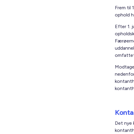
Frem til 
ophold h
Efter 1.
opholdsk
Færøerne
uddannel
omfattet
Modtager
nedenfor
kontanth
kontanth
Konta
Det nye 
kontanth