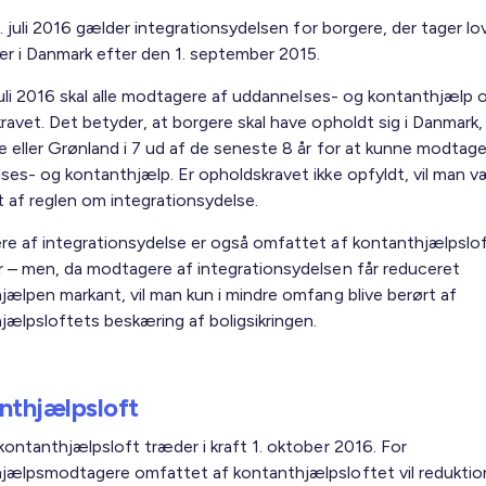
1. juli 2016 gælder integrationsydelsen for borgere, der tager lov
er i Danmark efter den 1. september 2015.
 juli 2016 skal alle modtagere af uddannelses- og kontanthjælp 
ravet. Det betyder, at borgere skal have opholdt sig i Danmark,
 eller Grønland i 7 ud af de seneste 8 år for at kunne modtag
ses- og kontanthjælp. Er opholdskravet ikke opfyldt, vil man v
 af reglen om integrationsydelse.
e af integrationsydelse er også omfattet af kontanthjælpsloft
 – men, da modtagere af integrationsydelsen får reduceret
jælpen markant, vil man kun i mindre omfang blive berørt af
jælpsloftets beskæring af boligsikringen.
nthjælpsloft
kontanthjælpsloft træder i kraft 1. oktober 2016. For
jælpsmodtagere omfattet af kontanthjælpsloftet vil reduktion