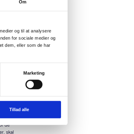
Om
 Danmark
erøres,
 medier og til at analysere
tte. Det
inden for sociale medier og
e lejer.
et dem, eller som de har
 en mere
ikke det
, hvor
ren
Marketing
Tillad alle
relle
or de
r, skal