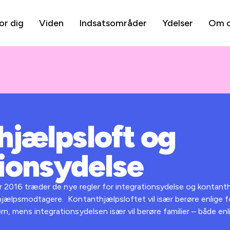
or dig
Viden
Indsatsområder
Ydelser
Om 
hjælpsloft og
tionsydelse
er 2016 træder de nye regler for integrationsydelse og kontanth
hjælpsmodtagere. Kontanthjælpsloftet vil især berøre enlige 
n, mens integrationsydelsen især vil berøre familier – både enl