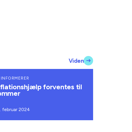
Viden
 INFORMERER
nflationshjælp forventes til
ommer
. februar 2024