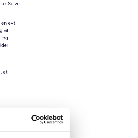
te. Selve
 en evt.
 vil
ling
lder
, at
e have
 alle de
et ved
 ønsker