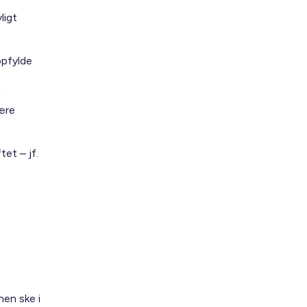
ligt
opfylde
e
ære
et – jf.
en ske i