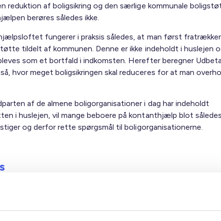
en reduktion af boligsikring og den særlige kommunale boligstøt
jælpen berøres således ikke.
jælpsloftet fungerer i praksis således, at man først fratrækker
tøtte tildelt af kommunen. Denne er ikke indeholdt i huslejen og
pleves som et bortfald i indkomsten. Herefter beregner Udbeta
så, hvor meget boligsikringen skal reduceres for at man overho
parten af de almene boligorganisationer i dag har indeholdt
tten i huslejen, vil mange beboere på kontanthjælp blot således
stiger og derfor rette spørgsmål til boligorganisationerne.
s
n frem mod 1. oktober er, at senest den 1. juli skal kommunern
hvem som bliver berørt, og kommunerne skal sende et brev ud til
De berørte får imidlertid ikke at vide, hvor meget de berøres. D
 med sikkerhed før den 15. september, idet Udbetaling Danmark