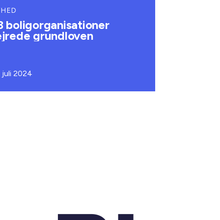
YHED
3 boligorganisationer
ejrede grundloven
 juli 2024