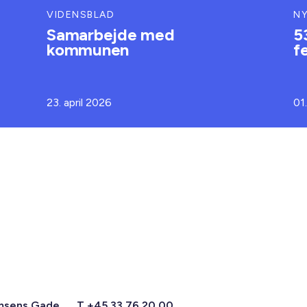
VIDENSBLAD
N
Samarbejde med
5
kommunen
f
23. april 2026
01.
msens Gade
T +45 33 76 20 00