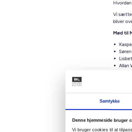
Hvordan 
Vi sætte
bliver ov
Mød til 
Kaspe
Søren
Lisbe
Allan
Hanna
Tilmeld d
Vi glæder
Samtykke
Denne hjemmeside bruger c
Vi bruger cookies til at tilpas