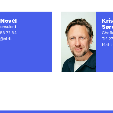
 Novél
Kris
Sør
konsulent
0 88 77 84
Chefk
in@bl.dk
Tlf: 2
Mail: 