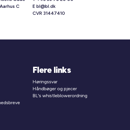
 Aarhus C
E
bl@bl.dk
CVR 31447410
Flere links
Høringssvar
Håndbøger og pjecer
BL's whistleblowerordning
yhedsbreve