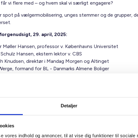
får vi flere med – og hvem skal vi særligt engagere?
r spot på vælgermobilisering, unges stemmer og de grupper, d
erset.
Morgenudsigt, 29. april, 2025:
r Møller Hansen, professor v. Københavns Universitet
 Schulz Hansen, ekstern lektor v. CBS
th Knudsen, direktør i Mandag Morgen og Altinget
 Werge, formand for BL - Danmarks Almene Boliger
 Esmarch Lund, projektleder, Det Boligsociale Team i Varde
ig lige her!
 os til at se dig!
Detaljer
ookies
se vores indhold og annoncer, til at vise dig funktioner til sociale