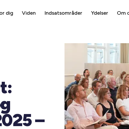
or dig
Viden
Indsatsområder
Ydelser
Om 
t:
og
2025 –