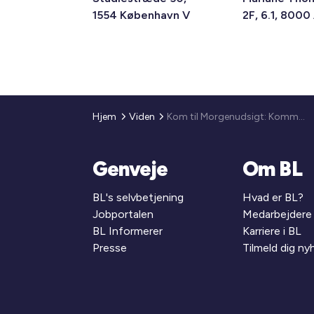
1554 København V
2F, 6.1, 8000
Hjem
Viden
Kom til Morgenudsigt: Kommunal- og regionsvalg 2025 – Hvordan får vi alle med?
Genveje
Om BL
BL's selvbetjening
Hvad er BL?
Jobportalen
Medarbejdere
BL Informerer
Karriere i BL
Presse
Tilmeld dig n