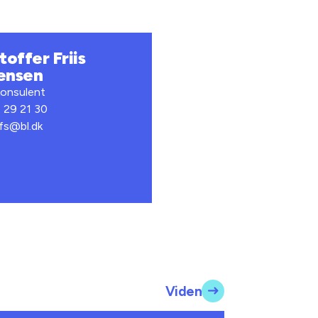
toffer Friis
ensen
onsulent
7 29 21 30
kfs@bl.dk
Viden