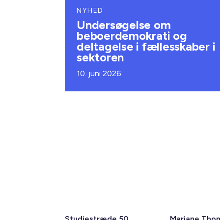
NYHED
Undersøgelse om
beboerdemokrati og
deltagelse i fællesskaber i
sektoren
10. juni 2026
Studiestræde 50,
Mariane Tho