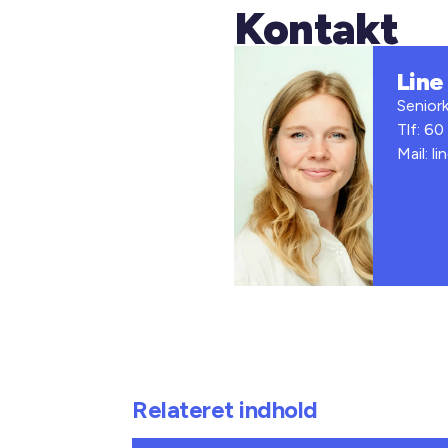
Kontakt
Line
Senior
Tlf: 6
Mail: l
Relateret indhold