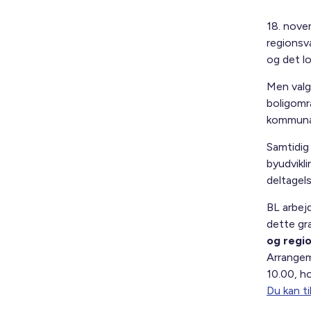
18. nove
regionsv
og det lo
Men valg
boligomr
kommunal
Samtidig
byudvikli
deltagels
BL arbej
dette gr
og regi
Arrangeme
10.00, h
Du kan ti