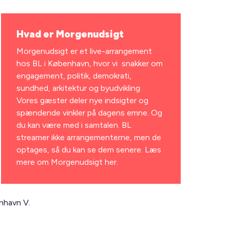
Hvad er Morgenudsigt
Morgenudsigt er et live-arrangement
hos BL i København, hvor vi snakker om
engagement, politik, demokrati,
sundhed, arkitektur og byudvikling.
Vores gæster deler nye indsigter og
spændende vinkler på dagens emne. Og
du kan være med i samtalen. BL
streamer ikke arrangementerne, men de
optages, så du kan se dem senere.
Læs
mere om Morgenudsigt her.
nhavn V.