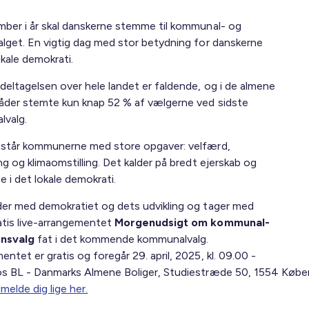
mber i år skal danskerne stemme til kommunal- og
alget. En vigtig dag med stor betydning for danskerne
kale demokrati.
deltagelsen over hele landet er faldende, og i de almene
åder stemte kun knap 52 % af vælgerne ved sidste
valg.
 står kommunerne med store opgaver: velfærd,
ng og klimaomstilling. Det kalder på bredt ejerskab og
e i det lokale demokrati.
der med demokratiet og dets udvikling og tager med
atis live-arrangementet
Morgenudsigt om kommunal-
onsvalg
fat i det kommende kommunalvalg.
ntet er gratis og foregår 29. april, 2025, kl. 09.00 -
os BL - Danmarks Almene Boliger, Studiestræde 50, 1554 Købe
lmelde dig lige her.