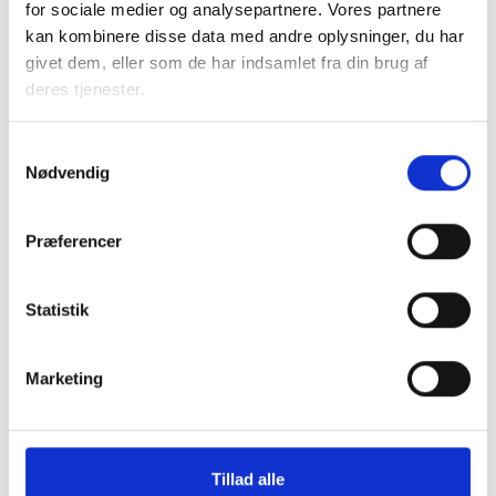
for sociale medier og analysepartnere. Vores partnere
kan kombinere disse data med andre oplysninger, du har
givet dem, eller som de har indsamlet fra din brug af
Kontakt
deres tjenester.
Bent Madsen
Samtykkevalg
Adm. direktør
Nødvendig
Tlf: 28 88 18 77
Mail: bma@bl.dk
Præferencer
Statistik
Marketing
Dorte Hjerrild
Afdelingschef
Tlf: 28 88 18 72
Tillad alle
Mail: dhj@bl.dk