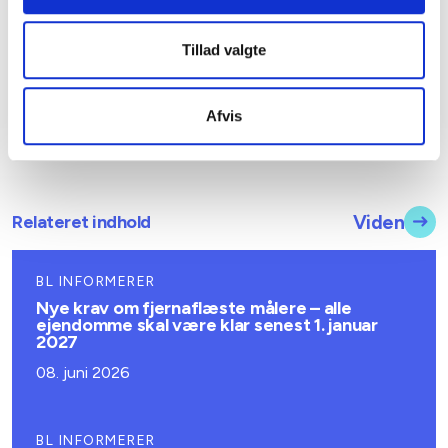
Tillad valgte
Afvis
Relateret indhold
Viden
BL INFORMERER
Nye krav om fjernaflæste målere – alle
ejendomme skal være klar senest 1. januar
2027
08. juni 2026
BL INFORMERER