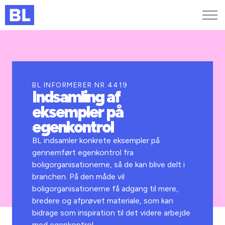
Genveje
Find medarbejder
Kurser og arrangementer
BL INFORMERER NR.4419
Indsamling af
Jobportalen
eksempler på
MitBL
egenkontrol
BL indsamler konkrete eksempler på
gennemført egenkontrol fra
boligorganisationerne, så de kan blive delt i
branchen. På den måde vil
boligorganisationerne få adgang til mere,
bredere og afprøvet materiale, som kan
bidrage som inspiration til det videre arbejde
med egenkontrol.