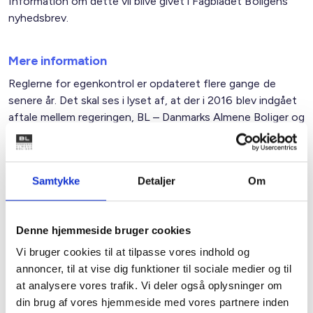
Information om dette vil blive givet i Fagbladet Boligens
nyhedsbrev.
Mere information
Reglerne for egenkontrol er opdateret flere gange de
senere år. Det skal ses i lyset af, at der i 2016 blev indgået
aftale mellem regeringen, BL – Danmarks Almene Boliger og
KL om, at driften af den almene boligsektor frem mod
2020 samlet set skal effektiviseres med 1,5 mia. kr.
Samtykke
Detaljer
Om
Du kan få vejledning og information om
boligorganisationernes egenkontrol og om reglerne på
bl.dk og på lbf.dk.
Denne hjemmeside bruger cookies
Vi bruger cookies til at tilpasse vores indhold og
Med venlig hilsen
annoncer, til at vise dig funktioner til sociale medier og til
at analysere vores trafik. Vi deler også oplysninger om
Bent Madsen / Dorte Hjerrild
din brug af vores hjemmeside med vores partnere inden