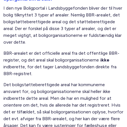
I den nye Boligportal i Landsbyggefonden bliver der til hver
bolig tilknyttet 3 typer af arealer. Nemlig BBR-arealet, det
boligstøtteberettigede areal og det støtteberettigede
areal. Der er forskel på disse 3 typer af arealer, og det er
meget vigtigt, at boligorganisationerne er fuldstændig klar
over dette.
BBR-arealet er det officielle areal fra det offentlige BBR-
register, og det areal skal boligorganisationerne
ikke
indberette, for det tager Landsbyggefonden direkte fra
BBR-registret.
Det boligstøtteberettigede areal har kommunerne
ansvaret for, og boligorganisationerne skal heller ikke
indberette dette areal. Men de har en mulighed for at
orientere
om det, hvis de allerede har det registreret. Hvis
det er tilfældet, så skal boligorganisationen oplyse, hvorfor
det evt. afviger fra BBR-arealet, og her kan der være flere
årsager. Det kan fx være justeringer for fælleshuse eller