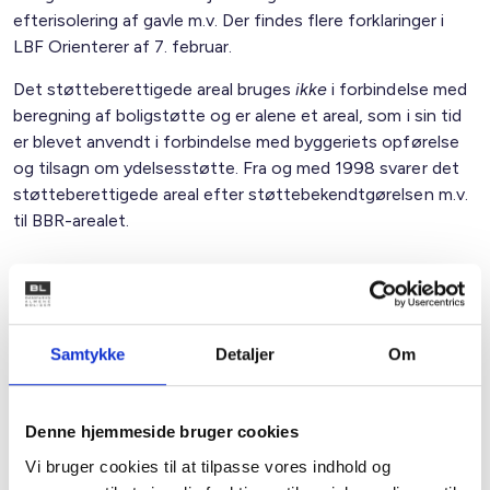
efterisolering af gavle m.v. Der findes flere forklaringer i
LBF Orienterer af 7. februar.
Det støtteberettigede areal bruges
ikke
i forbindelse med
beregning af boligstøtte og er alene et areal, som i sin tid
er blevet anvendt i forbindelse med byggeriets opførelse
og tilsagn om ydelsesstøtte. Fra og med 1998 svarer det
støtteberettigede areal efter støttebekendtgørelsen m.v.
til BBR-arealet.
Samme arealer også efter 1. marts
Som udgangspunkt vil arealerne i boligstøtteberegningen i
Samtykke
Detaljer
Om
Udbetaling Danmark efter 1. marts 2013 selvfølgelig være
de samme som før denne dato. Udgangspunktet vil være
BBR-arealet som justeret for evt. fælleshuse,
Denne hjemmeside bruger cookies
efterisolering m.v. danner det boligstøtteberettigede areal,
Vi bruger cookies til at tilpasse vores indhold og
som kommunen/Udbetaling Danmark har ansvaret for.