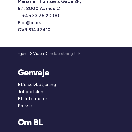
Mariane Thomsens Gade 2F,
6.1, 8000 Aarhus C
T +45 33 76 20 00
E
bl@bl.dk
CVR 31447410
Hjem
Viden
Indberetning til Boligportal/huslejeregister, proces omkring Udbetaling Danmark m.v.
Genveje
BL's selvbetjening
Jobportalen
BL Informerer
Presse
Om BL