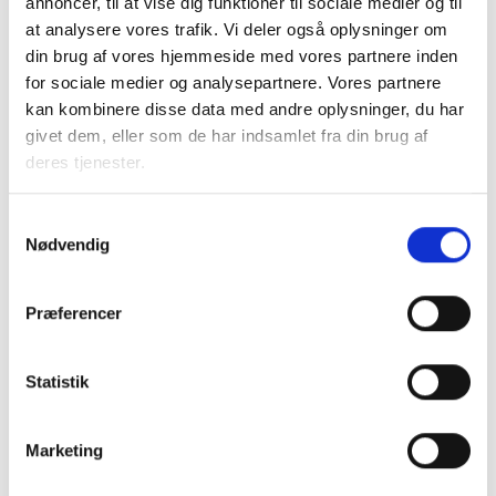
annoncer, til at vise dig funktioner til sociale medier og til
Kun i de situationer, hvor der er sket justeringer i BBR-
at analysere vores trafik. Vi deler også oplysninger om
arealet ved nye sager, evt. nyopmåling, eller der i
din brug af vores hjemmeside med vores partnere inden
kommunernes/Udbetaling Danmarks beregning af det
for sociale medier og analysepartnere. Vores partnere
boligstøtteberettigede areal er sket justeringer, vil
kan kombinere disse data med andre oplysninger, du har
arealerne ændre sig efter 1. marts. I princippet har man dog
givet dem, eller som de har indsamlet fra din brug af
altid haft pligt til at sikre, at BBR-arealerne og de
deres tjenester.
boligstøtteberettigede arealer er korrekte, og det ændrer
sig ikke ved overgangen til Udbetaling Danmark. Dermed
Samtykkevalg
skulle den administrative overgang ikke i sig selv give
Nødvendig
anledning til justeringer.
Præferencer
Med venlig hilsen
Statistik
Bent Madsen
Marketing