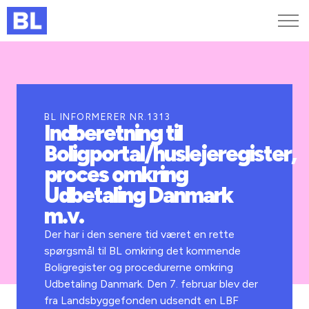
Genveje
Find medarbejder
Kurser og arrangementer
BL INFORMERER NR.1313
Indberetning til
Jobportalen
Boligportal/huslejeregister,
MitBL
proces omkring
Udbetaling Danmark
m.v.
Der har i den senere tid været en rette
spørgsmål til BL omkring det kommende
Boligregister og procedurerne omkring
Udbetaling Danmark. Den 7. februar blev der
fra Landsbyggefonden udsendt en LBF