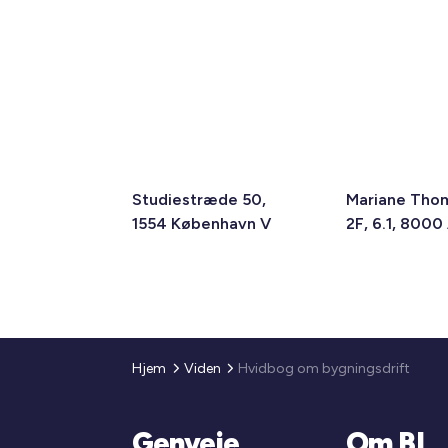
Studiestræde 50,
Mariane Tho
1554 København V
2F, 6.1, 8000
Hjem
Viden
Hvidbog om bygningsdrift
Genveje
Om BL