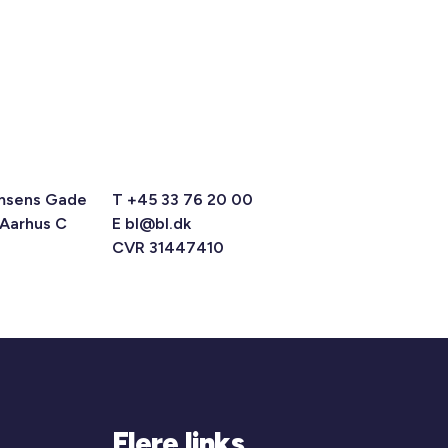
msens Gade
T +45 33 76 20 00
 Aarhus C
E
bl@bl.dk
CVR 31447410
Flere links