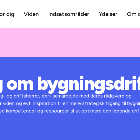
or dig
Viden
Indsatsområder
Ydelser
Om 
 om bygningsdri
g- og driftsherrer, der i samarbejde med deres rådgivere og
iden og evt. inspiration til en mere strategisk tilgang til byg
med kompetencer og ressourcer til at optimere den løbende dri