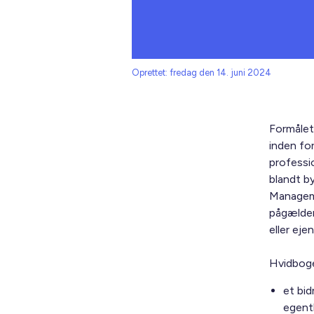
Oprettet: fredag den 14. juni 2024
Formålet
inden for
professi
blandt by
Manageme
pågælden
eller ej
Hvidboge
et bid
egent