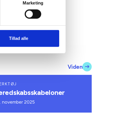
Marketing
Tillad alle
Viden
ÆRKTØJ
eredskabsskabeloner
. november 2025