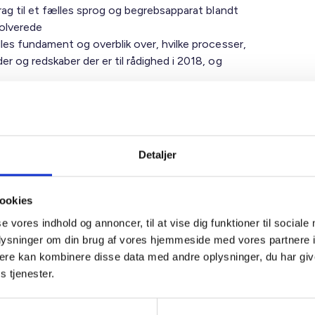
rag til et fælles sprog og begrebsapparat blandt
volverede
les fundament og overblik over, hvilke processer,
r og redskaber der er til rådighed i 2018, og
pirationskilde til refleksion over driftens rolle i
ærdiskabelse, der kan foregå i bygningsmassen.
Detaljer
ookies
se vores indhold og annoncer, til at vise dig funktioner til sociale
oplysninger om din brug af vores hjemmeside med vores partnere 
el Jungshoved
ere kan kombinere disse data med andre oplysninger, du har giv
k konsulent
s tjenester.
 73 15 46
ju@bl.dk