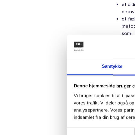
et bid
de in
et fæl
metode
som
en ins
den v
Samtykke
Kontakt
Denne hjemmeside bruger c
Vi bruger cookies til at tilpas
vores trafik. Vi deler også 
Mikk
analysepartnere. Vores partn
Teknis
indsamlet fra din brug af dere
Tlf: 53
Mail: m
Samtykkevalg