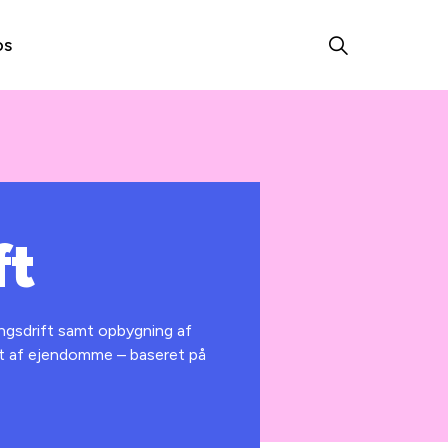
os
ft
ningsdrift samt opbygning af
ft af ejendomme – baseret på