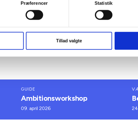
Præferencer
Statistik
Tillad valgte
GUIDE
V
Ambitionsworkshop
B
09. april 2026
24