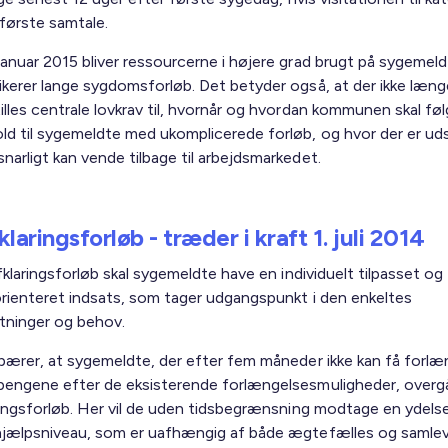
 første samtale.
 januar 2015 bliver ressourcerne i højere grad brugt på sygemeld
sikerer lange sygdomsforløb. Det betyder også, at der ikke læng
tilles centrale lovkrav til, hvornår og hvordan kommunen skal fø
old til sygemeldte med ukomplicerede forløb, og hvor der er udsi
snarligt kan vende tilbage til arbejdsmarkedet.
laringsforløb - træder i kraft 1. juli 2014
fklaringsforløb skal sygemeldte have en individuelt tilpasset og
rienteret indsats, som tager udgangspunkt i den enkeltes
ninger og behov.
bærer, at sygemeldte, der efter fem måneder ikke kan få forl
engene efter de eksisterende forlængelsesmuligheder, overgår
ringsforløb. Her vil de uden tidsbegrænsning modtage en ydels
jælpsniveau, som er uafhængig af både ægtefælles og samle