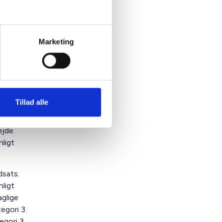
dgør
r for
Marketing
Den
fjerde
,
 herom.
Tillad alle
okus på,
ejde.
ligt
dsats.
ligt
glige
tegori 3.
tegori 3