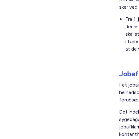
sker ved
Fra 1.
der ri
skal s
i forh
at de 
Jobafk
I et joba
helhedso
forudsæt
Det inde
sygedagp
jobafkla
kontanth