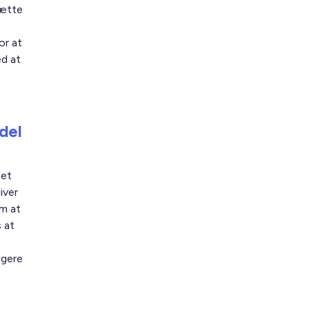
sætte
or at
d at
del
get
iver
m at
 at
igere