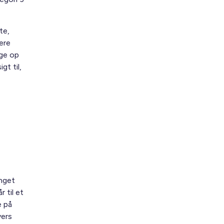
te,
ere
lge op
gt til,
ænget
 til et
e på
vers