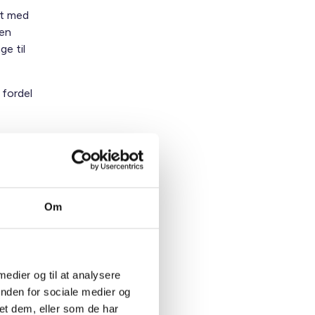
et med
sen
ge til
 fordel
Om
or to
te
 medier og til at analysere
inden for sociale medier og
et dem, eller som de har
s