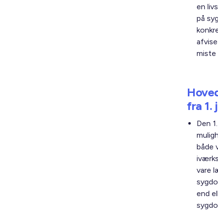
en liv
på sy
konkre
afvis
miste 
Hoved
fra 1.
Den 1
muligh
både 
iværks
vare l
sygdo
end e
sygdo