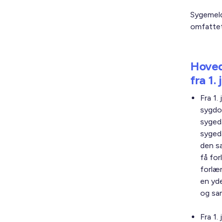
Sygemeldt
omfattet
Hoved
fra 1.
Fra 1
sygdo
syged
syged
den s
få fo
forlæn
en yd
og sa
Fra 1.