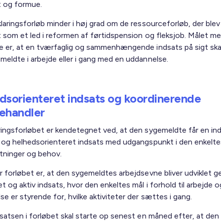
 og formue.
laringsforløb minder i høj grad om de ressourceforløb, der blev
t som et led i reformen af førtidspension og fleksjob. Målet m
e er, at en tværfaglig og sammenhængende indsats på sigt skal
meldte i arbejde eller i gang med en uddannelse.
dsorienteret indsats og koordinerende
ehandler
ringsforløbet er kendetegnet ved, at den sygemeldte får en ind
t og helhedsorienteret indsats med udgangspunkt i den enkelte
ninger og behov.
r forløbet er, at den sygemeldtes arbejdsevne bliver udviklet 
t og aktiv indsats, hvor den enkeltes mål i forhold til arbejde o
e er styrende for, hvilke aktiviteter der sættes i gang.
dsatsen i forløbet skal starte op senest en måned efter, at den