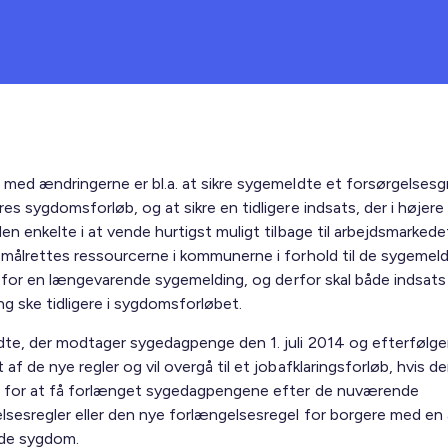
 med ændringerne er bl.a. at sikre sygemeldte et forsørgelsesg
es sygdomsforløb, og at sikre en tidligere indsats, der i højere
en enkelte i at vende hurtigst muligt tilbage til arbejdsmarkede
 målrettes ressourcerne i kommunerne i forhold til de sygemel
ko for en længevarende sygemelding, og derfor skal både indsats
ng ske tidligere i sygdomsforløbet.
te, der modtager sygedagpenge den 1. juli 2014 og efterfølge
af de nye regler og vil overgå til et jobafklaringsforløb, hvis der
 for at få forlænget sygedagpengene efter de nuværende
lsesregler eller den nye forlængelsesregel for borgere med en a
nde sygdom.