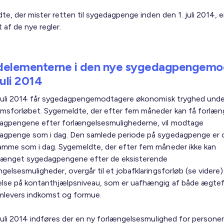
e, der mister retten til sygedagpenge inden den 1. juli 2014, er
 af de nye regler.
elementerne i den nye sygedagpengemo
 juli 2014
. juli 2014 får sygedagpengemodtagere økonomisk tryghed unde
msforløbet. Sygemeldte, der efter fem måneder kan få forlæn
agpengene efter forlængelsesmulighederne, vil modtage
agpenge som i dag. Den samlede periode på sygedagpenge er 
amme som i dag. Sygemeldte, der efter fem måneder ikke kan
rlænget sygedagpengene efter de eksisterende
gelsesmuligheder, overgår til et jobafklaringsforløb (se videre
else på kontanthjælpsniveau, som er uafhængig af både ægte
mlevers indkomst og formue.
 juli 2014 indføres der en ny forlængelsesmulighed for persone