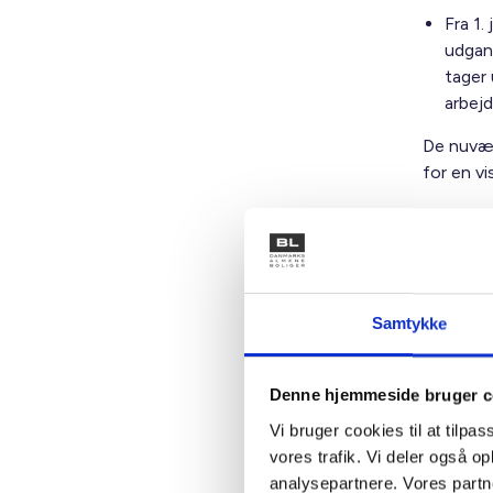
Fra 1.
udgang
tager 
arbej
De nuvære
for en vi
Tre nye 
Samtykke
En kla
måned
Denne hjemmeside bruger c
Den s
Vi bruger cookies til at tilpas
fravær
vores trafik. Vi deler også 
analysepartnere. Vores partn
Der er