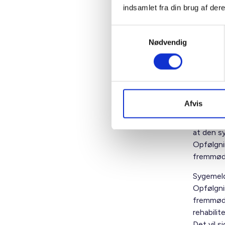
indsamlet fra din brug af dere
raskme
en bet
Samtykkevalg
udford
Nødvendig
tilbag
Sygemeldt
nuværend
fraværsu
hvornår o
Afvis
Sygemeld
at den sy
Opfølgni
fremmød
Sygemeld
Opfølgni
fremmøde
rehabilit
Det vil s