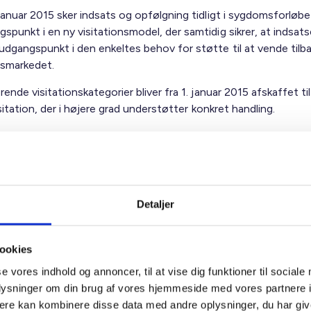
 januar 2015 sker indsats og opfølgning tidligt i sygdomsforløb
spunkt i en ny visitationsmodel, der samtidig sikrer, at indsat
udgangspunkt i den enkeltes behov for støtte til at vende tilba
dsmarkedet.
nde visitationskategorier bliver fra 1. januar 2015 afskaffet til
sitation, der i højere grad understøtter konkret handling.
kategorier kommer til at afgøre indsatsen for sygemeldte:
Detaljer
r forventning om, at den sygemeldte er fuldt raskmeldt inden f
er fra første fraværsdag.
ookies
ygemeldte ventes raskmeldt senere end to måneder efter førs
se vores indhold og annoncer, til at vise dig funktioner til sociale
sdag, og der er et klart og forudsigeligt behandlingsforløb.
oplysninger om din brug af vores hjemmeside med vores partnere 
ere kan kombinere disse data med andre oplysninger, du har giv
 ikke en klar forventet dato for, hvornår den sygemeldte vente