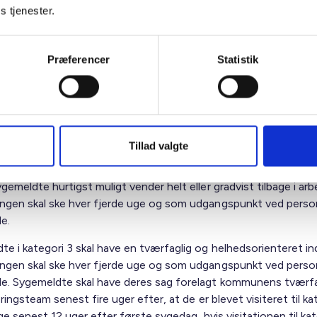
s tjenester.
ldt. Samtidig er der tale om en diffus, uafklaret sygdom, der u
ydelig barriere for arbejdsevnen, og/eller den sygemeldte har
ringer ud over sygdommen, fx sociale udfordringer, der skygge
Præferencer
Statistik
evenden til arbejde.
e i kategori 1 skal fra 1. januar 2015 have en minimal indsats. 
e samtale mellem den sygemeldte og arbejdsgiveren senest i 
ge fastholdes. Derudover er det op til jobcentret at fastlægge
g hvordan der skal følges op. Der bliver ingen centrale lovkrav
Tillad valgte
te i kategori 2 skal have en arbejdspladsbaseret indsats med f
gemeldte hurtigst muligt vender helt eller gradvist tilbage i arb
ngen skal ske hver fjerde uge og som udgangspunkt ved person
e.
te i kategori 3 skal have en tværfaglig og helhedsorienteret in
ngen skal ske hver fjerde uge og som udgangspunkt ved person
. Sygemeldte skal have deres sag forelagt kommunens tværfa
eringsteam senest fire uger efter, at de er blevet visiteret til ka
ige senest 12 uger efter første sygedag, hvis visitationen til ka