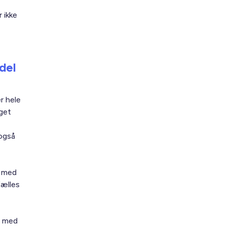
 ikke
del
r hele
get
også
) med
fælles
r med