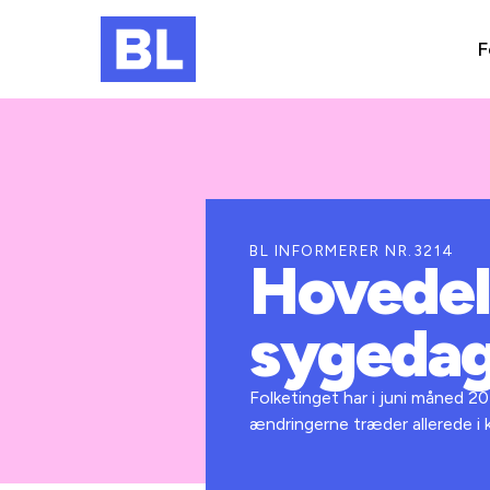
F
BL INFORMERER NR.3214
Hovedel
sygeda
Folketinget har i juni måned 
ændringerne træder allerede i k