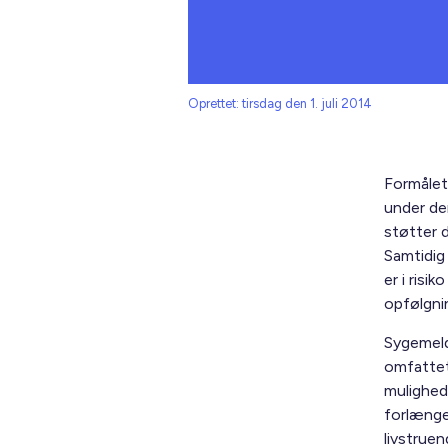
Oprettet: tirsdag den 1. juli 2014
Formålet
under der
støtter d
Samtidig
er i risi
opfølgni
Sygemeld
omfattet 
mulighed
forlænge
livstrue