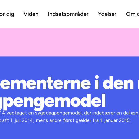
or dig
Viden
Indsatsområder
Ydelser
Om 
ementerne i den
gpengemodel
2014 vedtaget en sygedagpengemodel, der indebærer en del ænd
raft 1. juli 2014, mens andre først gælder fra 1. januar 2015.