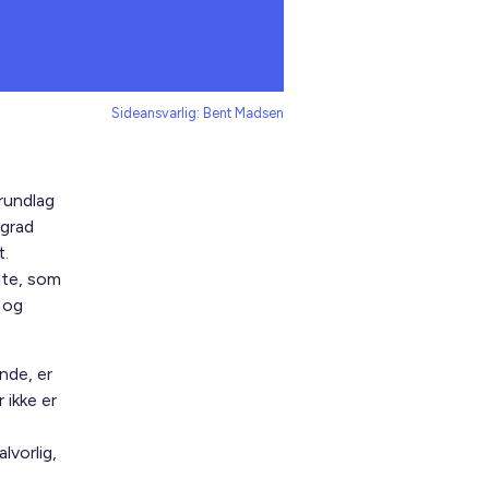
Sideansvarlig: Bent Madsen
rundlag
 grad
t.
dte, som
 og
nde, er
 ikke er
lvorlig,