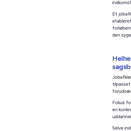
indkomst
Et jobafk
etablere
forløben
den syge
Helhe
sagsb
Jobafkla
tilpasse
forudsæt
Fokus fo
en konkre
uddannels
Selve in