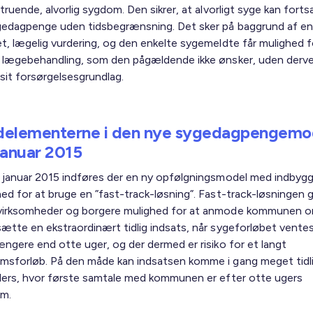
struende, alvorlig sygdom. Den sikrer, at alvorligt syge kan fort
gedagpenge uden tidsbegrænsning. Det sker på baggrund af en
t, lægelig vurdering, og den enkelte sygemeldte får mulighed f
e lægebehandling, som den pågældende ikke ønsker, uden derve
sit forsørgelsesgrundlag.
elementerne i den nye sygedagpengemo
 januar 2015
. januar 2015 indføres der en ny opfølgningsmodel med indbyg
ed for at bruge en ”fast-track-løsning”. Fast-track-løsningen g
virksomheder og borgere mulighed for at anmode kommunen o
ætte en ekstraordinært tidlig indsats, når sygeforløbet ventes
ængere end otte uger, og der dermed er risiko for et langt
msforløb. På den måde kan indsatsen komme i gang meget tidl
llers, hvor første samtale med kommunen er efter otte ugers
m.