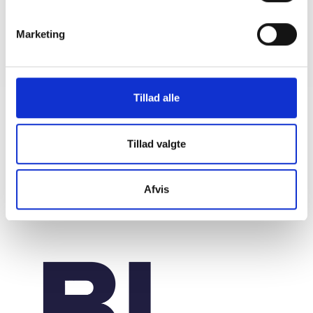
Sundhedsreformens konsekvenser for
kommunale lejemål i almene ældre- og
Marketing
plejeboliger
20. marts 2026
Tillad alle
Tillad valgte
Afvis