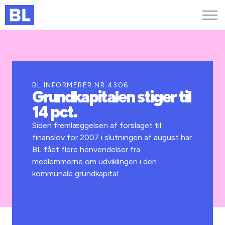
Genveje
Find medarbejder
Kurser og arrangementer
BL INFORMERER NR.4306
Grundkapitalen stiger til
Jobportalen
14 pct.
MitBL
Siden fremlæggelsen af forslaget til
finanslov for 2007 i slutningen af august har
BL fået flere henvendelser fra
medlemmerne om udviklingen i den
kommunale grundkapital.