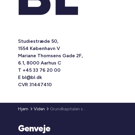
Studiestræde 50,
1554 København V
Mariane Thomsens Gade 2F,
6.1, 8000 Aarhus C
T +45 33 76 20 00
E
bl@bl.dk
CVR 31447410
Hjem
Viden
Grundkapitalen stiger til 14 pct.
Genveje