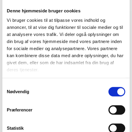
Denne hjemmeside bruger cookies
Vi bruger cookies til at tilpasse vores indhold og
Relateret indhold
Viden
annoncer, til at vise dig funktioner til sociale medier og til
at analysere vores trafik. Vi deler også oplysninger om
din brug af vores hjemmeside med vores partnere inden
BL INFORMERER
for sociale medier og analysepartnere. Vores partnere
Nye krav om fjernaflæste målere – alle
ejendomme skal være klar senest 1. januar
kan kombinere disse data med andre oplysninger, du har
2027
givet dem, eller som de har indsamlet fra din brug af
08. juni 2026
deres tjenester.
Samtykkevalg
BL INFORMERER
Nødvendig
Ansvar for nødforsyning i plejeboliger ved
forsyningssvigt
Præferencer
08. juni 2026
Statistik
BL INFORMERER