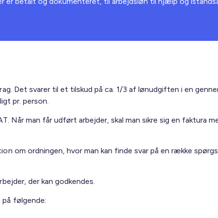
er er betalt og dokumenteret, til arbejdsløn til hjælp og istand
g. Det svarer til et tilskud på ca. 1/3 af lønudgiften i en gen
igt pr. person.
SKAT. Når man får udført arbejder, skal man sikre sig en faktu
ion om ordningen, hvor man kan finde svar på en række spørgs
rbejder, der kan godkendes.
 på følgende: