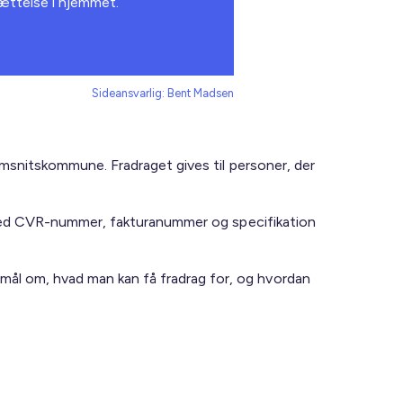
sættelse i hjemmet.
Sideansvarlig: Bent Madsen
nemsnitskommune. Fradraget gives til personer, der
ra med CVR-nummer, fakturanummer og specifikation
mål om, hvad man kan få fradrag for, og hvordan