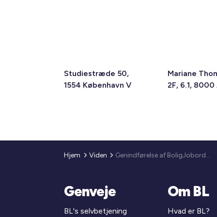
Studiestræde 50,
Mariane Tho
1554 København V
2F, 6.1, 8000
Hjem
Viden
Genindførelse af BoligJobordningen
Genveje
Om BL
BL's selvbetjening
Hvad er BL?