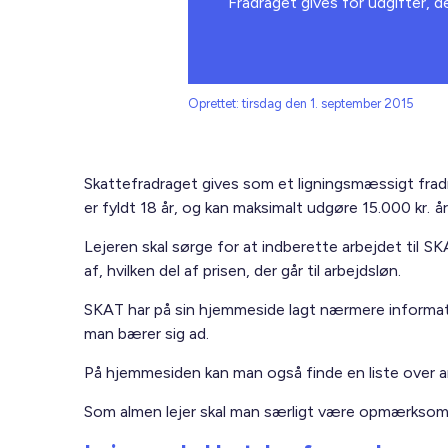
Fradraget gives for udgifter, d
Oprettet: tirsdag den 1. september 2015
Skattefradraget gives som et ligningsmæssigt fradra
er fyldt 18 år, og kan maksimalt udgøre 15.000 kr. årl
Lejeren skal sørge for at indberette arbejdet til 
af, hvilken del af prisen, der går til arbejdsløn.
SKAT har på sin hjemmeside lagt nærmere informat
man bærer sig ad.
På hjemmesiden kan man også finde en liste over a
Som almen lejer skal man særligt være opmærksom