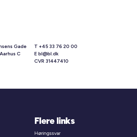
msens Gade
T +45 33 76 20 00
 Aarhus C
E
bl@bl.dk
CVR 31447410
Flere links
Høringssvar