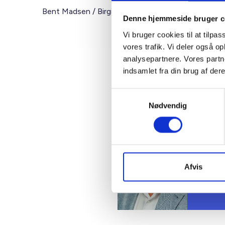
Bent Madsen / Birgitte Fæster
Denne hjemmeside bruger c
Vi bruger cookies til at tilpas
vores trafik. Vi deler også 
analysepartnere. Vores partn
indsamlet fra din brug af dere
Kontakt
Samtykkevalg
Ben
Nødvendig
Adm. di
Tlf: 28
Mail: 
Afvis