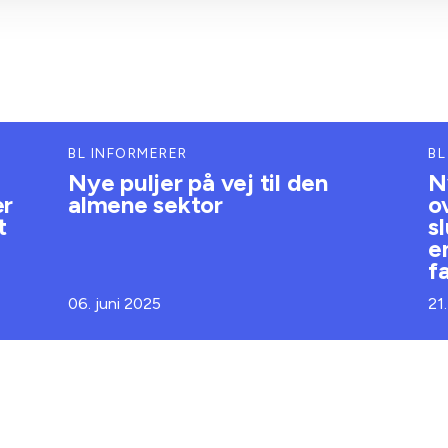
BL INFORMERER
BL
Nye puljer på vej til den
N
er
almene sektor
o
t
s
e
f
06. juni 2025
21