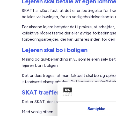
Lejeren skal betale af egen lomm
SKAT har slået fast, at det er en betingelse for fra
betales via huslejen, fra en vedligeholdelseskonto e
For almene lejere betyder det i praksis, at arbejder,
kollektive råderetsarbejder eller øvrige forbedring
forbedringsarbejder, der kan udføres inden for den i
Lejeren skal bo i boligen
Maling og gulvbehandling m.v., som lejeren selv be
lejeren bor i boligen.
Det understreges, at man faktuelt skal bo og opholde
istandsættelsesperioden. Det betyder, at fraflytnin
SKAT træffer afgørelsen
Det er SKAT, der i sidste ende afgør, om det arbejde
Samtykke
Med venlig hilsen