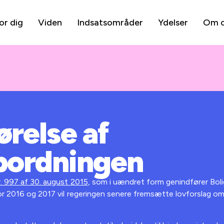
or dig
Viden
Indsatsområder
Ydelser
Om 
relse af
bordningen
r. 997 af 30. august 2015
, som i uændret form genindfører Boli
 For 2016 og 2017 vil regeringen senere fremsætte lovforslag 