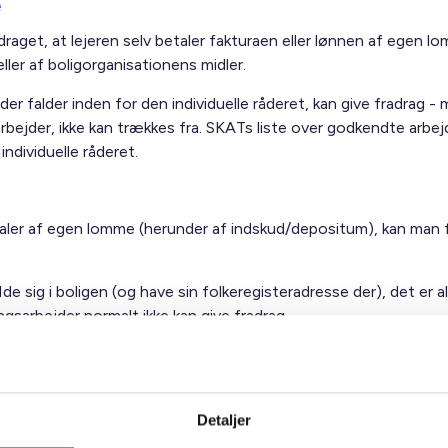
e
draget, at lejeren selv betaler fakturaen eller lønnen af egen lo
ller af boligorganisationens midler.
 der falder inden for den individuelle råderet, kan give fradrag 
sarbejder, ikke kan trækkes fra. SKATs liste over godkendte arbe
ndividuelle råderet.
taler af egen lomme (herunder af indskud/depositum), kan man f
 sig i boligen (og have sin folkeregisteradresse der), det er al
gsarbejder normalt ikke kan give fradrag.
 der er udført, kan berettige lejeren til et fradrag.
Detaljer