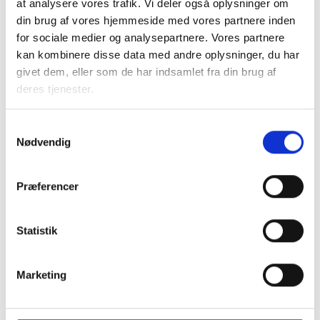
at analysere vores trafik. Vi deler også oplysninger om
Figur 3. Procentdel almene beboere med KOL,
din brug af vores hjemmeside med vores partnere inden
kommuner
for sociale medier og analysepartnere. Vores partnere
kan kombinere disse data med andre oplysninger, du har
givet dem, eller som de har indsamlet fra din brug af
deres tjenester.
Samtykkevalg
Nødvendig
Præferencer
Statistik
Marketing