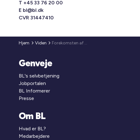
T +45 33 76 20 00
E
bl@bl.dk
CVR 31447410
Hjem
Viden
Forekomsten af beboere med KOL (Kronisk Obstruktiv Lungesygdom)
Genveje
BL's selvbetjening
Jobportalen
BL Informerer
Presse
Om BL
Hvad er BL?
Medarbejdere