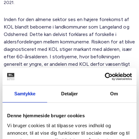
2021.
Inden for den almene sektor ses en højere forekomst af
KOL blandt beboerne i landkommuner som Langeland og
Odsherred. Dette kan delvist forklares af forskelle i
aldersfordelingen mellem kommunerne. Risikoen for at blive
diagnosticeret med KOL stiger markant med alderen, især
efter 60-årsalderen. I storbyerne, hvor befolkningen
generelt er yngre, er andelen med KOL derfor væsentligt
lavere.
Der er ikke en entydig sammenhæng på tværs af
kommuner mellem overrepræsentationen og den generelle
Samtykke
Detaljer
Om
andel af beboere i den almene sektor, der har sygdommen.
Da alderssammensætningen i den almene sektor ofte
ligner den øvrige befolkning, fører en høj andel af ældre
Denne hjemmeside bruger cookies
med en sygdom ikke nødvendigvis til en markant
Vi bruger cookies til at tilpasse vores indhold og
overrepræsentation.
annoncer, til at vise dig funktioner til sociale medier og til