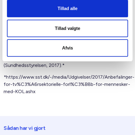
Kilde: BL’s egne beregninger på baggrund af Danmarks Statistiks
registerdata og Sundhedsstyrelsens Register for Udvalgte
Tillad alle
Kroniske Sygdomme og Svære Psykiske Lidelser (RUKS), oktober
2021.
Tillad valgte
Det skal bemærkes, at et væsentligt mørketal er forbundet
med KOL, idet det skønnes, at antallet af personer
diagnosticeret med KOL kun udgør halvdelen af det reelle
Afvis
antal mennesker i den danske befolkning, der har en
lungefunktionsnedsættelse på niveau med KOL
(Sundhedsstyrelsen, 2017).*
*https://www.sst.dk/-/media/Udgivelser/2017/Anbefalinger-
for-tv%C3%A6rsektorielle-forl%C3%B8b-for-mennesker-
med-KOL.ashx
Sådan har vi gjort