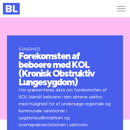
Genveje
Find medarbejder
Kurser og arrangementer
SUNDHED
Forekomsten af
Jobportalen
beboere med KOL
MitBL
(Kronisk Obstruktiv
Lungesygdom)
Her præsenteres data om forekomsten af
KOL blandt beboere i den almene sektor,
med mulighed for at undersøge regionale og
kommunale variationer i
sygdomsudbredelsen og
overrepræsentationen i sektoren.