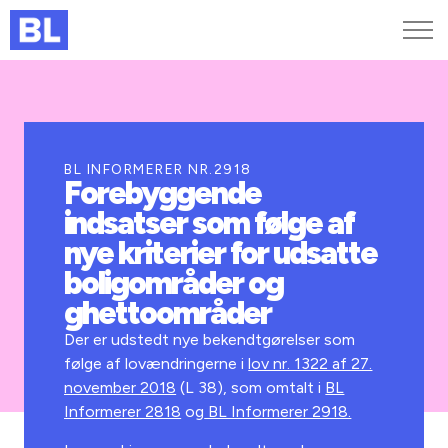
Genveje
Find medarbejder
Kurser og arrangementer
BL INFORMERER NR.2918
Forebyggende
Jobportalen
indsatser som følge af
MitBL
nye kriterier for udsatte
boligområder og
ghettoområder
Der er udstedt nye bekendtgørelser som
følge af lovændringerne i
lov nr. 1322 af 27.
november 2018
(L 38), som omtalt i
BL
Informerer 2818
og
BL Informerer 2918.