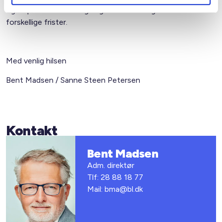
og dispensationsansøgninger med oversigt over de
forskellige frister.
Med venlig hilsen
Bent Madsen / Sanne Steen Petersen
Kontakt
Bent Madsen
Adm. direktør
Tlf: 28 88 18 77
Mail: bma@bl.dk