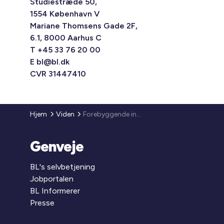
Studiestræde 50,
1554 København V
Mariane Thomsens Gade 2F,
6.1, 8000 Aarhus C
T +45 33 76 20 00
E
bl@bl.dk
CVR 31447410
Hjem
Viden
Forebyggende indsatser som følge af nye kriterier for udsatte boligområder og ghettoområder
Genveje
BL's selvbetjening
Jobportalen
BL Informerer
Presse