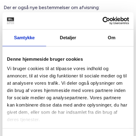
Der er også nye bestemmelser om afvisning:
En boligorganisation kan forlange, at boligsøgende til
et udsat boligområde skal forevise en straffeattest
for både den boligsøgende og medlemmer af dennes
Samtykke
Detaljer
Om
husstand. På baggrund af straffeattesterne kan der
ske afvisning, hvis kriminaliteten har betydning for
trygheden i boligområdet.
Denne hjemmeside bruger cookies
Vi bruger cookies til at tilpasse vores indhold og
Der kan desuden ske afvisning af en boligsøgende,
annoncer, til at vise dig funktioner til sociale medier og til
hvis den pågældende – eller et medlem af
at analysere vores trafik. Vi deler også oplysninger om
husstanden – indenfor en periode på to år inden
din brug af vores hjemmeside med vores partnere inden
overtagelsesdagen har fået opsagt eller ophævet
for sociale medier og analysepartnere. Vores partnere
lejemålet i en anden boligorganisation mv. i samme
kan kombinere disse data med andre oplysninger, du har
boligområde efter husordensovertrædelser eller
givet dem, eller som de har indsamlet fra din brug af
bestemte kriminelle handlinger.
deres tjenester.
Boligorganisation har desuden pligt til at afvise
boligsøgende i et hårdt ghettoområde, der ikke