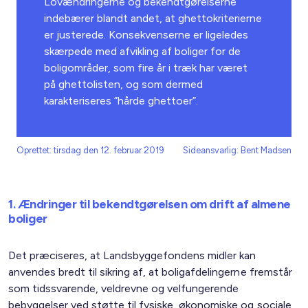
Lovændringerne og bekendtgørelserne
indebærer blandt andet, at ghettokriterierne
er justerede. Konsekvenserne er ligeledes
skærpede med afvikling af boliger for de
boligområder, som fire år i træk har været
på ghettolisten, og som dermed
karakteriseres ”hårde ghettoer”.
Oprettet: tirsdag den 12. februar 2019
Sideansvarlig: Bent Madsen
1. Ændringer til bekendtgørelsen om drift af almene
boliger
Det præciseres, at Landsbyggefondens midler kan
anvendes bredt til sikring af, at boligafdelingerne fremstår
som tidssvarende, veldrevne og velfungerende
bebyggelser ved støtte til fysiske, økonomiske og sociale