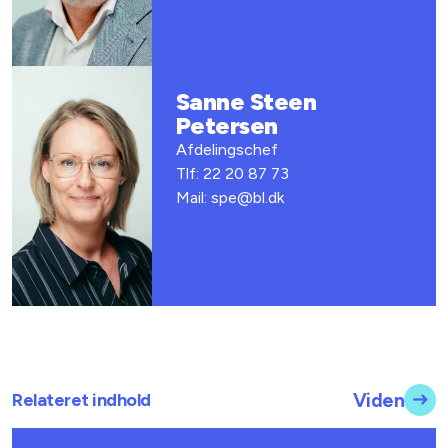
Sanne Steen
Petersen
Afdelingschef
Tlf: 22 20 87 73
Mail: spe@bl.dk
Relateret indhold
Viden