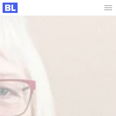
Genveje
Find medarbejder
Kurser og arrangementer
Jobportalen
MitBL