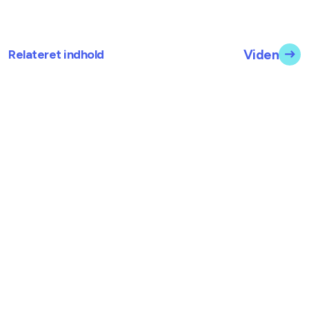
Relateret indhold
Viden
ANALYSER
Faktaark: Flere almene ungdomsboliger giver
studerende adgang til betalige boliger
29. juli 2026
ANALYSER
Faktaark: Få almene ungdomsboliger i
København
28. juli 2025
ANALYSER