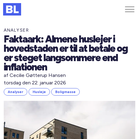
Genveje
ANALYSER
Faktaark: Almene huslejer i
Find medarbejder
hovedstaden er til at betale og
Kurser og arrangementer
er steget langsommere end
Jobportalen
inflationen
MitBL
af Cecilie Gøtterup Hansen
torsdag den 22. januar 2026
Analyser
Husleje
Boligmasse