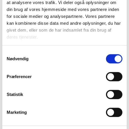
at analysere vores trafik. Vi deler også oplysninger om
din brug af vores hjemmeside med vores partnere inden
for sociale medier og analysepartnere. Vores partnere
kan kombinere disse data med andre oplysninger, du har
givet dem, eller som de har indsamlet fra din brug af
deres tjenester.
Samtykkevalg
Nødvendig
Kilde: BL's egne beregninger pba. Danmarks
Statistiks registerdata og Landsbyggefondens huslejeregister.
Præferencer
*Almindelige lønmodtagere defineres som personer i
alderen 18 år til folkepensionsalderen, der arbejder
Statistik
minimum 50 pct. af
fuldtidsnormen opgjort i timer, er
ufaglærte, faglærte eller har en kort eller mellemlang
Marketing
videregående uddannelse, ikke har
lederansvar, er under
uddannelse eller er selvstændige.