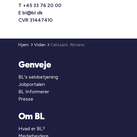
T +45 33 76 20 00
E
bl@bl.dk
CVR 31447410
Hjem
Viden
Faktaark: Almene huslejer i hovedstaden er til at betale og er steget langsommere end inflationen
Genveje
BL's selvbetjening
Jobportalen
BL Informerer
Presse
Om BL
Hvad er BL?
Medarbejdere