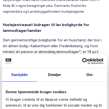
Kilde: BL's egne beregninger pba. Danmarks Statistiks
registerdata og Landsbyggefondens huslejeregister.
Huslejeniveauet bidrager til lav boligbyrde for
lønmodtagerfamilier
Den gennemsnitlige boligbyrde for en husstand, der bor i
en almen bolig i København eller Frederiksberg, og hvor
mindst én person er almindelig lønmodtager*, er 19 pct.
Lønmodtagerfamilier, der bor alment, og hvor mindst én
person er beskæftiget inden for velfærdsområdet, har i
gennemsnit ligeledes en boligbyrde på 19 pct.
Samtykke
Detaljer
Om
Boligbyrde for lønmodtagere*, der bor alment, i
København og Frederiksberg
Denne hjemmeside bruger cookies
Vi bruger cookies til at tilpasse vores indhold og
annoncer, til at vise dig funktioner til sociale medier og til