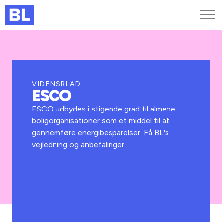
Genveje
Find medarbejder
Kurser og arrangementer
VIDENSBLAD
ESCO
Jobportalen
MitBL
ESCO udbydes i stigende grad til almene
boligorganisationer som et middel til at
gennemføre energibesparelser. Få BL's
vejledning og anbefalinger.