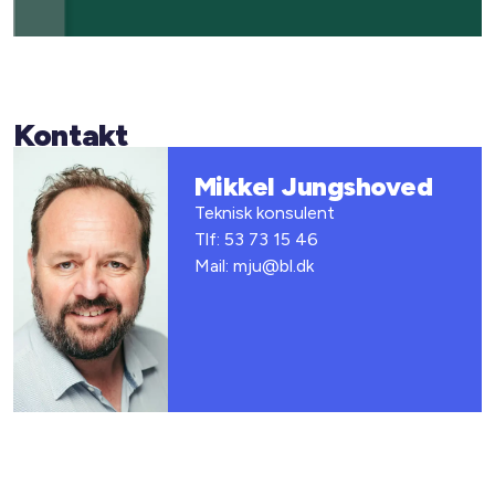
Kontakt
Mikkel Jungshoved
Teknisk konsulent
Tlf: 53 73 15 46
Mail: mju@bl.dk