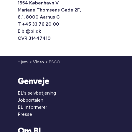
1554 København V
Mariane Thomsens Gade 2F,
6.1, 8000 Aarhus C
T +45 33 76 20 00
E
bl@bl.dk
CVR 31447410
Hjem
Viden
ESCO
Genveje
BL's selvbetjening
Jobportalen
BL Informerer
Presse
Om BL