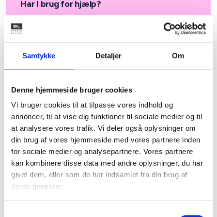
Har I brug for hjælp?
I BL tilbyder vi rådgivning om ESCO og ESCO-
lignende produkter. Vi hjælper boligorganisationen
med at etablere det rette beslutningsgrundlag
inden for området.
Samtykke
Detaljer
Om
Denne hjemmeside bruger cookies
Vi bruger cookies til at tilpasse vores indhold og
annoncer, til at vise dig funktioner til sociale medier og til
at analysere vores trafik. Vi deler også oplysninger om
Håndbog i
din brug af vores hjemmeside med vores partnere inden
energibesparende projekter
for sociale medier og analysepartnere. Vores partnere
i den almene sektor
kan kombinere disse data med andre oplysninger, du har
givet dem, eller som de har indsamlet fra din brug af
I Danmark kan vi reducere vores CO2-udslip med
deres tjenester.
6-8% ved at investere i energirenovering af
ejendomme, herunder landets godt 600.000
Samtykkevalg
almene boliger. Dette er ikke kun en af de mest