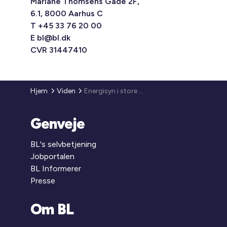
Mariane Thomsens Gade 2F,
6.1, 8000 Aarhus C
T +45 33 76 20 00
E
bl@bl.dk
CVR 31447410
Hjem
Viden
Energisyn i store virksomheder
Genveje
BL's selvbetjening
Jobportalen
BL Informerer
Presse
Om BL