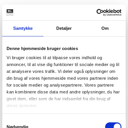
Kontakt
Bent Madsen
Samtykke
Detaljer
Om
Adm. direktør
Tlf: 28 88 18 77
Mail: bma@bl.dk
Denne hjemmeside bruger cookies
Vi bruger cookies til at tilpasse vores indhold og
annoncer, til at vise dig funktioner til sociale medier og til
at analysere vores trafik. Vi deler også oplysninger om
din brug af vores hjemmeside med vores partnere inden
for sociale medier og analysepartnere. Vores partnere
kan kombinere disse data med andre oplysninger, du har
givet dem, eller som de har indsamlet fra din brug af
deres tjenester.
Relateret indhold
Viden
Samtykkevalg
Nødvendig
BL INFORMERER