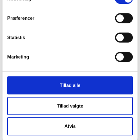
Højesteret afviser etablering af ladeboks
efter reglerne om installationsret
Præferencer
14. august 2025
Statistik
BL INFORMERER
Nye puljer på vej til den almene sektor
Marketing
06. juni 2025
BL INFORMERER
Tillad alle
Nye oplysningsforpligtelser overfor
slutkunder og slutbrugere om energiforbrug
og fakturering m.v.
Tillad valgte
21. maj 2025
Afvis