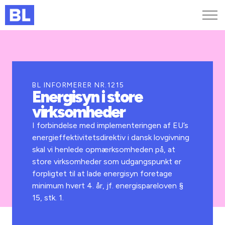
Genveje
Find medarbejder
Kurser og arrangementer
BL INFORMERER NR.1215
Energisyn i store
Jobportalen
virksomheder
MitBL
I forbindelse med implementeringen af EU’s
energieffektivitetsdirektiv i dansk lovgivning
skal vi henlede opmærksomheden på, at
store virksomheder som udgangspunkt er
forpligtet til at lade energisyn foretage
minimum hvert 4. år, jf. energispareloven §
15, stk. 1.