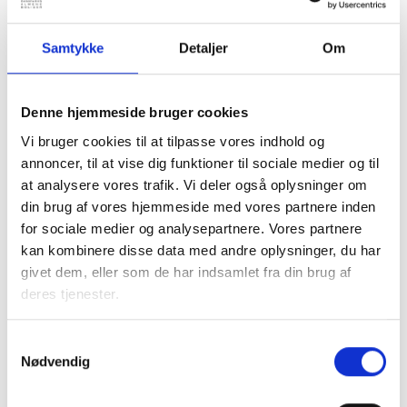
følgende informationer:
Udgifter til renhold, udgifter til istandsættelse ved
Samtykke
Detaljer
Om
fraflytning samt henlæggelser til fraflytningsboliger.
Tidsforbrug på grøn service, snerydning og
affaldshåndtering samt antal opgaver i lejemålene
Denne hjemmeside bruger cookies
(beboerservices).
Vi bruger cookies til at tilpasse vores indhold og
Markedspriser på udvalgte grønne services og
annoncer, til at vise dig funktioner til sociale medier og til
vintertjenester.
at analysere vores trafik. Vi deler også oplysninger om
din brug af vores hjemmeside med vores partnere inden
for sociale medier og analysepartnere. Vores partnere
kan kombinere disse data med andre oplysninger, du har
Download pdf
givet dem, eller som de har indsamlet fra din brug af
deres tjenester.
Samtykkevalg
Nødvendig
Kontakt