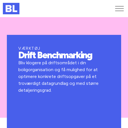
Genveje
Find medarbejder
Kurser og arrangementer
VÆRKTØJ
Drift Benchmarking
Jobportalen
MitBL
Bliv klogere på driftsområdet i din
boligorganisation og få mulighed for at
optimere konkrete driftsopgaver på et
troværdigt datagrundlag og med større
detaljeringsgrad.