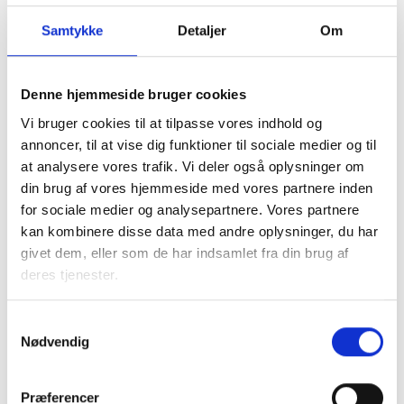
Læs
mere om arbejdsmiljø
Samtykke
Detaljer
Om
Med venlig hilsen
Denne hjemmeside bruger cookies
Gert Nielsen / Lars Schmidt
Vi bruger cookies til at tilpasse vores indhold og
annoncer, til at vise dig funktioner til sociale medier og til
at analysere vores trafik. Vi deler også oplysninger om
din brug af vores hjemmeside med vores partnere inden
Relateret indhold
Viden
for sociale medier og analysepartnere. Vores partnere
kan kombinere disse data med andre oplysninger, du har
givet dem, eller som de har indsamlet fra din brug af
BL INFORMERER
deres tjenester.
Nye krav om fjernaflæste målere – alle
ejendomme skal være klar senest 1. januar
2027
Samtykkevalg
08. juni 2026
Nødvendig
BL INFORMERER
Præferencer