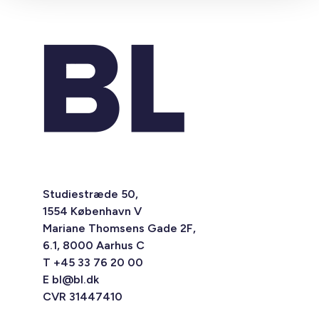
Studiestræde 50,
1554 København V
Mariane Thomsens Gade 2F,
6.1, 8000 Aarhus C
T +45 33 76 20 00
E
bl@bl.dk
CVR 31447410