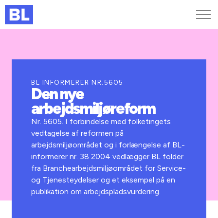
Genveje
Find medarbejder
Kurser og arrangementer
BL INFORMERER NR.5605
Den nye
Jobportalen
arbejdsmiljøreform
MitBL
Nr. 5605. I forbindelse med folketingets
vedtagelse af reformen på
arbejdsmiljøområdet og i forlængelse af BL-
informerer nr. 38 2004 vedlægger BL folder
fra Branchearbejdsmiljøområdet for Service-
og Tjenesteydelser og et eksempel på en
publikation om arbejdspladsvurdering.