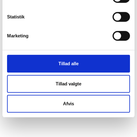
Ansvar for nødforsyning i plejeboliger ved
forsyningssvigt
Statistik
08. juni 2026
Marketing
BL INFORMERER
Sundhedsreformens konsekvenser for
kommunale lejemål i almene ældre- og
plejeboliger
Tillad alle
20. marts 2026
Tillad valgte
Afvis