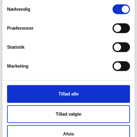
Bent Madsen
Samtykkevalg
Nødvendig
Kontakt
Præferencer
Bent Madsen
Adm. direktør
Statistik
Tlf: 28 88 18 77
Mail: bma@bl.dk
Marketing
Tillad alle
Tillad valgte
Relateret indhold
Viden
Afvis