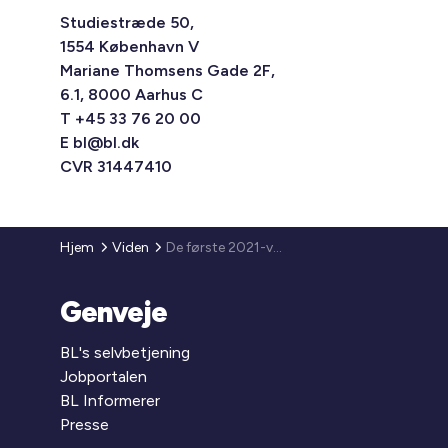
Studiestræde 50,
1554 København V
Mariane Thomsens Gade 2F,
6.1, 8000 Aarhus C
T +45 33 76 20 00
E
bl@bl.dk
CVR 31447410
Hjem
Viden
De første 2021-vurderinger for erhvervsejendomme er klar
Genveje
BL's selvbetjening
Jobportalen
BL Informerer
Presse