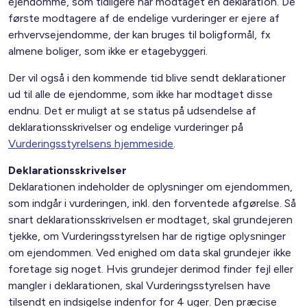
ejendomme, som tidligere har modtaget en deklaration. De
første modtagere af de endelige vurderinger er ejere af
erhvervsejendomme, der kan bruges til boligformål, fx
almene boliger, som ikke er etagebyggeri.
Der vil også i den kommende tid blive sendt deklarationer
ud til alle de ejendomme, som ikke har modtaget disse
endnu. Det er muligt at se status på udsendelse af
deklarationsskrivelser og endelige vurderinger på
Vurderingsstyrelsens hjemmeside
.
Deklarationsskrivelser
Deklarationen indeholder de oplysninger om ejendommen,
som indgår i vurderingen, inkl. den forventede afgørelse. Så
snart deklarationsskrivelsen er modtaget, skal grundejeren
tjekke, om Vurderingsstyrelsen har de rigtige oplysninger
om ejendommen. Ved enighed om data skal grundejer ikke
foretage sig noget. Hvis grundejer derimod finder fejl eller
mangler i deklarationen, skal Vurderingsstyrelsen have
tilsendt en indsigelse indenfor for 4 uger. Den præcise