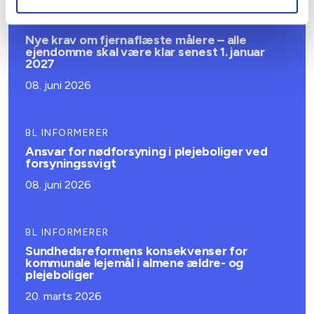
BL INFORMERER
Nye krav om fjernaflæste målere – alle
ejendomme skal være klar senest 1. januar
2027
08. juni 2026
BL INFORMERER
Ansvar for nødforsyning i plejeboliger ved
forsyningssvigt
08. juni 2026
BL INFORMERER
Sundhedsreformens konsekvenser for
kommunale lejemål i almene ældre- og
plejeboliger
20. marts 2026