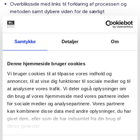
Overbliksside med links til forklaring af processen og
metoden samt dybere viden for de særligt
interesserede:
Deklarationen
Ny video med læsevejledning til selve
deklarationsmeddelelsen: Video:
Forstå din
deklaration
Samtykke
Detaljer
Om
BL har desuden en temaside omkring ejendomsskat, hvor
der findes en række informationer omkring vurderingerne.
Denne hjemmeside bruger cookies
Ligesom BL har fået udviklet en dataplatform, som de
Vi bruger cookies til at tilpasse vores indhold og
almene boligorganisationer kan bruge til at sammenholde
annoncer, til at vise dig funktioner til sociale medier og til
vurderinger med andre almene grunde - med afsæt i de
at analysere vores trafik. Vi deler også oplysninger om
data, der ligger til grund for skattemyndighedernes
din brug af vores hjemmeside med vores partnere inden
endelige vurderinger af erhvervsejendomme.
for sociale medier og analysepartnere. Vores partnere
kan kombinere disse data med andre oplysninger, du har
givet dem, eller som de har indsamlet fra din brug af
Med venlig hilsen
deres tjenester.