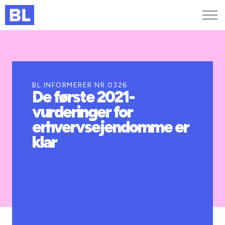
Genveje
Find medarbejder
Kurser og arrangementer
BL INFORMERER NR.0326
De første 2021-
Jobportalen
vurderinger for
MitBL
erhvervsejendomme er
klar