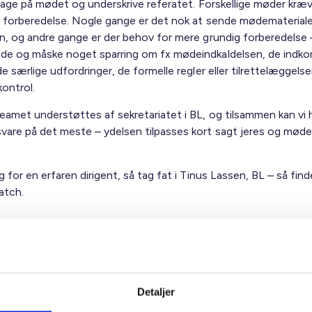
eltage på mødet og underskrive referatet. Forskellige møder kræ
ig forberedelse. Nogle gange er det nok at sende mødematerialer
en, og andre gange er der behov for mere grundig forberedelse
de og måske noget sparring om fx mødeindkaldelsen, de indk
de særlige udfordringer, de formelle regler eller tilrettelæggelse
ontrol.
teamet understøttes af sekretariatet i BL, og tilsammen kan vi
vare på det meste – ydelsen tilpasses kort sagt jeres og møde
g for en erfaren dirigent, så tag fat i Tinus Lassen, BL – så find
atch.
t består af:
 Zetterström, tidl. BL - Danmarks Almene Boliger
tubtoft, Vridsløselille Andelsboligforening
Detaljer
Magnus Christensen, Landsbyggefonden (tidl. Dansk Industri mv