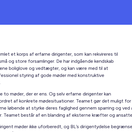
mlet et korps af erfarne dirigenter, som kan rekvireres til
 små og store forsamlinger. De har indgående kendskab
lmene boliglove og vedtægter, og kan være med til at
ofessionel styring af gode møder med konstruktive
.
ke to møder, der er ens. Og selv erfarne dirigenter kan
fordret af konkrete mødesituationer. Teamet gør det muligt for
erne løbende at styrke deres faglighed gennem sparring og ved 
r. Teamet består af en blanding af eksterne kræfter og ansatte 
irigent møder ikke uforberedt, og BL’s dirigentydelse begrænser