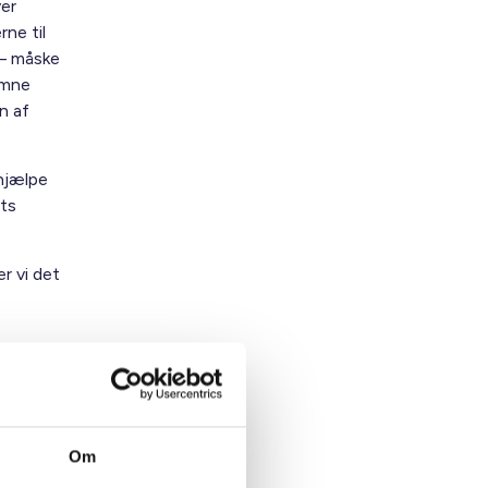
ver
ne til
 – måske
omne
n af
 hjælpe
ts
er vi det
Om
.)