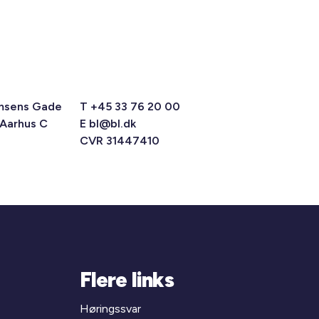
msens Gade
T +45 33 76 20 00
 Aarhus C
E
bl@bl.dk
CVR 31447410
Flere links
Høringssvar