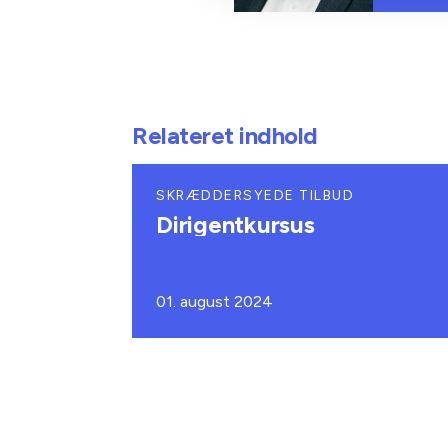
Relateret indhold
SKRÆDDERSYEDE TILBUD
Dirigentkursus
01. august 2024