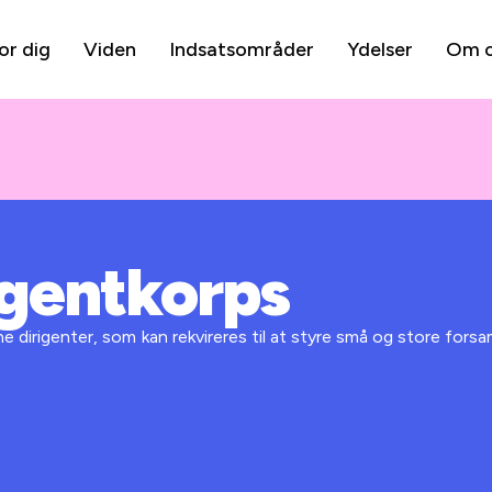
or dig
Viden
Indsatsområder
Ydelser
Om 
igentkorps
ne dirigenter, som kan rekvireres til at styre små og store forsa