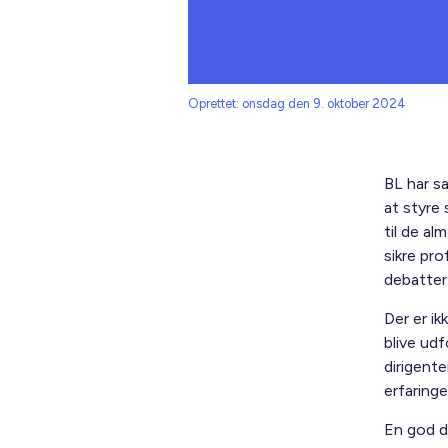
Oprettet: onsdag den 9. oktober 2024
BL har sa
at styre
til de a
sikre pr
debatter
Der er ik
blive ud
dirigent
erfaringe
En god d