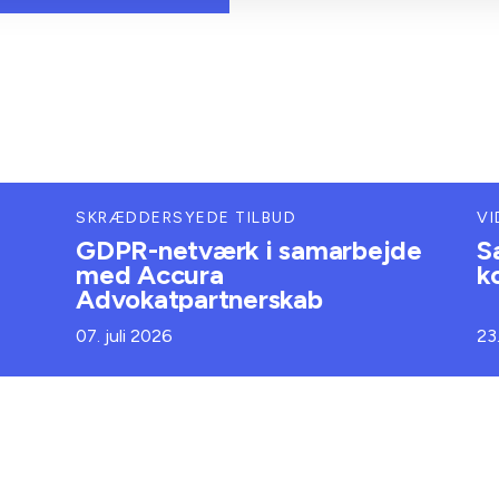
SKRÆDDERSYEDE TILBUD
VI
GDPR-netværk i samarbejde
S
med Accura
k
Advokatpartnerskab
07. juli 2026
23