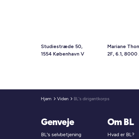
Studiestræde 50,
Mariane Tho
1554 København V
2F, 6.1, 8000
Hjem
Viden
BL's dirigentkorps
Genveje
Om BL
BL's selvbetjening
Hvad er BL?