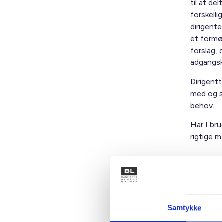
til at d
forskell
dirigent
et formø
forslag, 
adgangsk
Dirigent
med og s
behov.
Har I bru
rigtige m
Teame
Bjarne
Finn S
Samtykke
Lars 