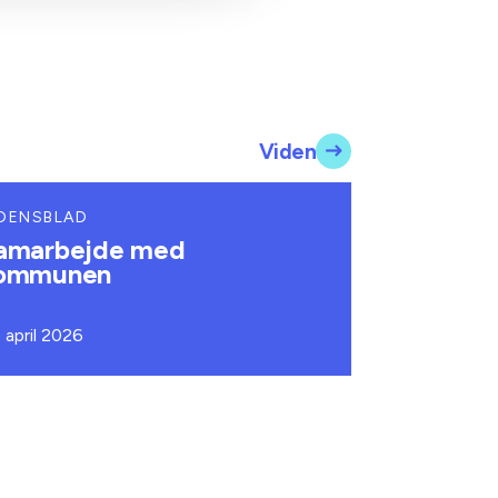
Viden
DENSBLAD
amarbejde med
ommunen
. april 2026