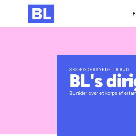
F
SKRÆDDERSYEDE TILBUD
BL's dir
BL råder over et korps af erfar