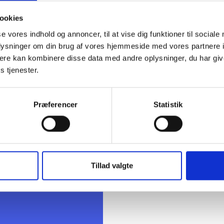
 Poulsen, Domea.dk
s Kjær Slot, tidl. UBSBOLIG
ookies
Skau Björnsson, Boligselskabet Fruehøjgaard
se vores indhold og annoncer, til at vise dig funktioner til sociale
 Madsen, tidl. BL - Danmarks Almene Boliger
oplysninger om din brug af vores hjemmeside med vores partnere 
rndal, tidl. SALUS Boligadministration
ere kan kombinere disse data med andre oplysninger, du har giv
 Lassen, BL - Danmarks Almene Boliger
s tjenester.
Præferencer
Statistik
s Lassen
ent
 22 04 65
la@bl.dk
Tillad valgte