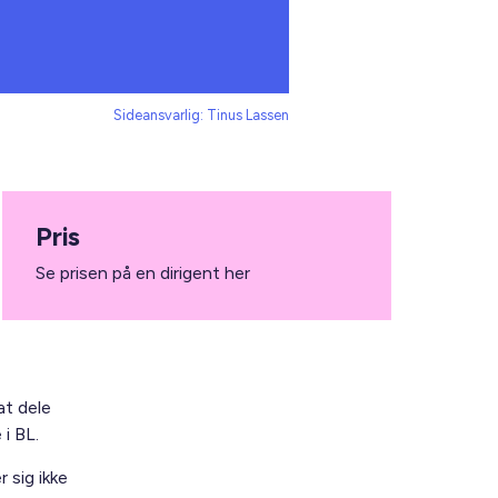
Sideansvarlig: Tinus Lassen
Pris
Se prisen på en dirigent her
at dele
i BL.
 sig ikke