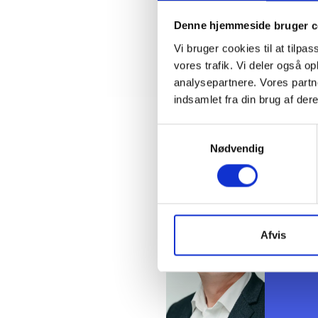
Lotte
Rasmu
Denne hjemmeside bruger c
Rene 
Vi bruger cookies til at tilpas
Søren
vores trafik. Vi deler også 
Toke A
analysepartnere. Vores partn
Tinus
indsamlet fra din brug af dere
Kontakt
Samtykkevalg
Nødvendig
Tinu
Konsul
Tlf: 61
Mail: t
Afvis