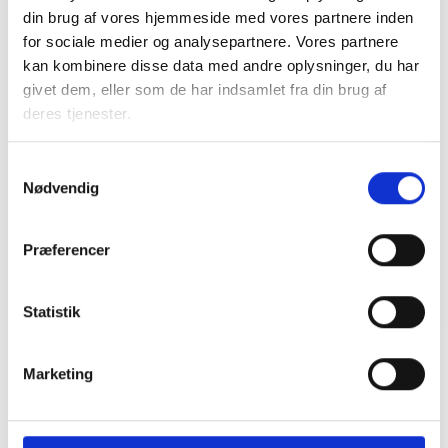
din brug af vores hjemmeside med vores partnere inden
for sociale medier og analysepartnere. Vores partnere
BL INFORMERER
kan kombinere disse data med andre oplysninger, du har
Ansvar for nødforsyning i plejeboliger ved
givet dem, eller som de har indsamlet fra din brug af
forsyningssvigt
deres tjenester.
08. juni 2026
Samtykkevalg
Nødvendig
BL INFORMERER
Sundhedsreformens konsekvenser for
kommunale lejemål i almene ældre- og
Præferencer
plejeboliger
20. marts 2026
Statistik
Marketing