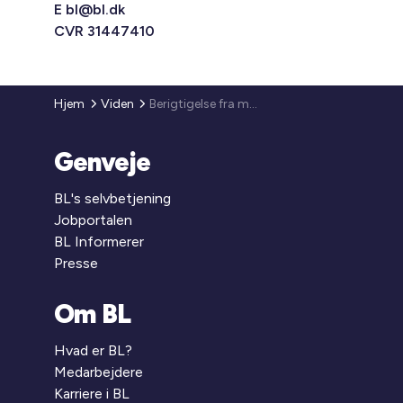
E
bl@bl.dk
CVR 31447410
Hjem
Viden
Berigtigelse fra ministeriet af orientering om nye normalvedtægter
Genveje
BL's selvbetjening
Jobportalen
BL Informerer
Presse
Om BL
Hvad er BL?
Medarbejdere
Karriere i BL