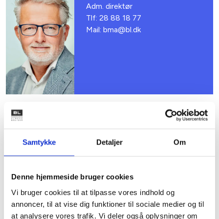
Adm. direktør
Tlf: 28 88 18 77
Mail: bma@bl.dk
Relateret indhold
Viden
Samtykke
Detaljer
Om
BL INFORMERER
Denne hjemmeside bruger cookies
Nye krav om fjernaflæste målere – alle
ejendomme skal være klar senest 1. januar
Vi bruger cookies til at tilpasse vores indhold og
2027
annoncer, til at vise dig funktioner til sociale medier og til
08. juni 2026
at analysere vores trafik. Vi deler også oplysninger om