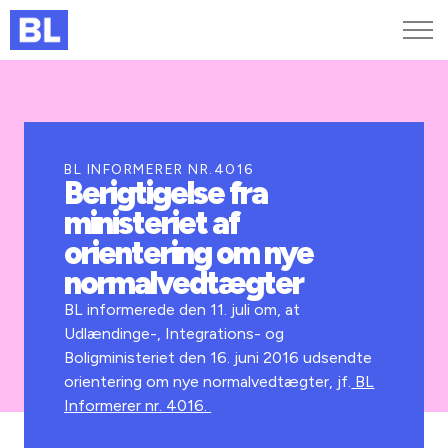
Genveje
Find medarbejder
Kurser og arrangementer
BL INFORMERER NR.4016
Berigtigelse fra
Jobportalen
ministeriet af
MitBL
orientering om nye
normalvedtægter
BL informerede den 11. juli om, at
Udlændinge-, Integrations- og
Boligministeriet den 16. juni 2016 udsendte
orientering om nye normalvedtægter, jf.
BL
Informerer nr. 4016.